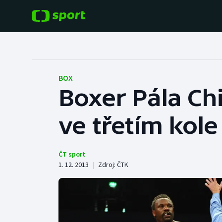
POPULÁRNÍ
DALŠÍ SPORTY
Fotbal
Americký fotbal
BOX
Boxer Pála Chi
Hokej
Baseball a softbal
ve třetím kole
Tenis
Basketbal
Atletika
Biatlon
ČT sport
1. 12. 2013
|
Zdroj:
ČTK
Cyklistika
Boby a skeleton
Box