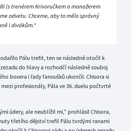
dli (s trenérem Krivoručkem a manažerem
eme odvetu. Chceme, aby to mělo správný
mně i divákům."
odařilo Pálu trefit, ten se následně otočil k
 zezadu do hlavy a rozhodčí následně souboj
o boxera i řady fanoušků ukončil. Chisora si
ů mezi profesionály, Pála ve 36. duelu počtvrté
mi údery, ale neublížil mi," prohlásil Chisora,
uty třetího dějství trefil Pálu tvrdými ranami
ohu otočil k Chisorovi zády a po úderech zezadu