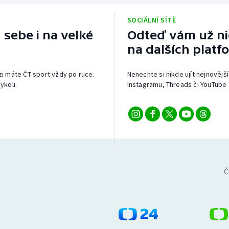
SOCIÁLNÍ SÍTĚ
 sebe i na velké
Odteď vám už nic
na dalších platf
izi máte ČT sport vždy po ruce.
Nenechte si nikde ujít nejnovější
ykoli.
Instagramu, Threads či YouTube 
Č