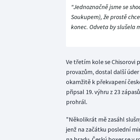
"Jednoznačně jsme se sho
Soukupem), že prostě chc
konec. Odveta by slušela 
Ve třetím kole se Chisorovi p
provazům, dostal další úder
okamžitě k překvapení českéh
připsal 19. výhru z 23 zápas
prohrál.
"Několikrát mě zasáhl slušný
jenž na začátku poslední min
na bradu. Český boxer se v r