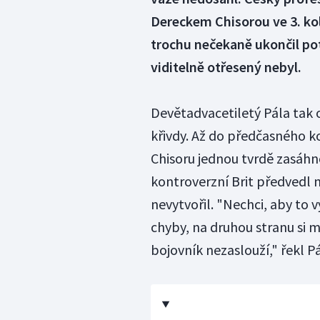
Dereckem Chisorou ve 3. ko
trochu nečekaně ukončil pot
viditelně otřesený nebyl.
Devětadvacetiletý Pála tak 
křivdy. Až do předčasného k
Chisoru jednou tvrdě zasáhn
kontroverzní Brit předvedl n
nevytvořil. "Nechci, aby to 
chyby, na druhou stranu si 
bojovník nezaslouží," řekl P