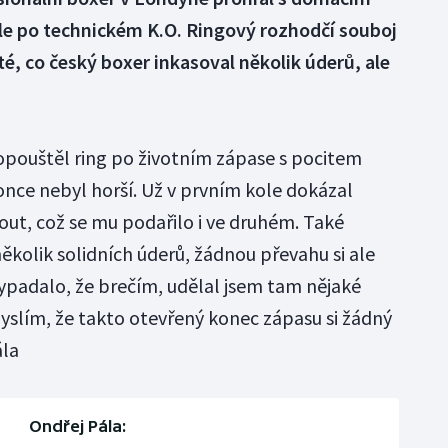
le po technickém K.O. Ringový rozhodčí souboj
é, co český boxer inkasoval několik úderů, ale
opouštěl ring po životním zápase s pocitem
once nebyl horší. Už v prvním kole dokázal
out, což se mu podařilo i ve druhém. Také
ěkolik solidních úderů, žádnou převahu si ale
vypadalo, že brečím, udělal jsem tam nějaké
myslím, že takto otevřený konec zápasu si žádný
ála
Ondřej Pála: