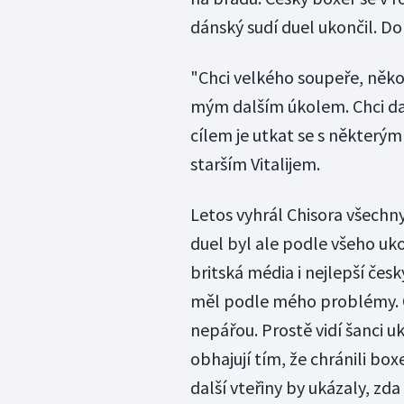
dánský sudí duel ukončil. D
"Chci velkého soupeře, něko
mým dalším úkolem. Chci dalš
cílem je utkat se s některým
starším Vitalijem.
Letos vyhrál Chisora všechny
duel byl ale podle všeho u
britská média i nejlepší čes
měl podle mého problémy. Od
nepářou. Prostě vidí šanci uk
obhajují tím, že chránili box
další vteřiny by ukázaly, z