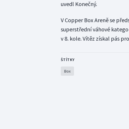
uvedl Konečný.
V Copper Box Areně se předst
superstřední váhové katego
v 8. kole. Vítěz získal pás
ŠTÍTKY
Box