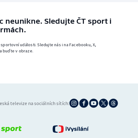
 neunikne. Sledujte ČT sport i
ormách.
 sportovní události. Sledujte nás i na Facebooku, X,
a buďte v obraze.
eská televize na sociálních sítích: