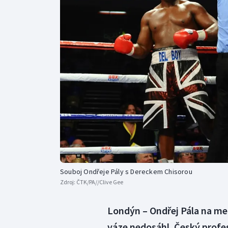
Curling
Dostihy
Florbal
Futsal
Golf
Gymnastika
Souboj Ondřeje Pály s Dereckem Chisorou
Zdroj:
ČTK/PA//Clive Gee
Londýn – Ondřej Pála na me
váze nedosáhl. Český profe