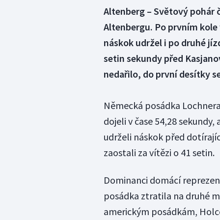
Altenberg – Světový pohár
Altenbergu. Po prvním kole
náskok udržel i po druhé jí
setin sekundy před Kasjano
nedařilo, do první desítky 
Německá posádka Lochnera b
dojeli v čase 54,28 sekundy, a
udrželi náskok před dotírají
zaostali za vítězi o 41 setin.
Dominanci domácí reprezenta
posádka ztratila na druhé m
americkým posádkám, Holco