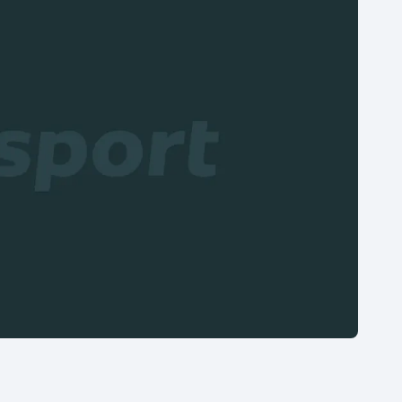
Moderní pětiboj
Triatlon
Motorsport
Veslování
Olympijské hry
Vodní slalom
Parasport
Volejbal
Plavání
Ostatní
Plážový volejbal