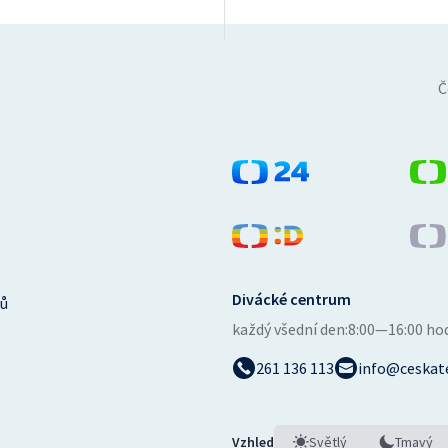
Č
Divácké centrum
ů
každý všední den:
8:00—16:00 ho
261 136 113
info@ceskate
Vzhled
Světlý
Tmavý