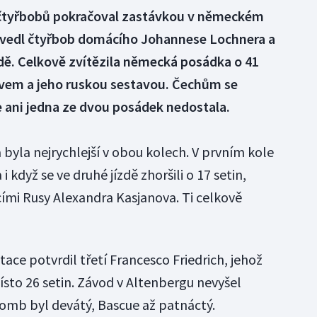
 čtyřbobů pokračoval zastávkou v německém
 vedl čtyřbob domácího Johannese Lochnera a
zdě. Celkově zvítězila německá posádka o 41
vem a jeho ruskou sestavou. Čechům se
se ani jedna ze dvou posádek nedostala.
yla nejrychlejší v obou kolech. V prvním kole
 i když se ve druhé jízdě zhoršili o 17 setin,
cími Rusy Alexandra Kasjanova. Ti celkově
ce potvrdil třetí Francesco Friedrich, jehož
ísto 26 setin. Závod v Altenbergu nevyšel
mb byl devátý, Bascue až patnáctý.