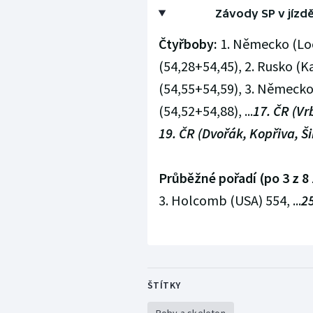
Závody SP v jízd
Čtyřboby:
1. Německo (Loc
(54,28+54,45), 2. Rusko (Ka
(54,55+54,59), 3. Německo 
(54,52+54,88), ...
17. ČR (Vr
19. ČR (Dvořák, Kopřiva, Ši
Průběžné pořadí (po 3 z 8
3. Holcomb (USA) 554, ...
25
ŠTÍTKY