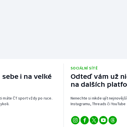
SOCIÁLNÍ SÍTĚ
 sebe i na velké
Odteď vám už nic
na dalších platf
izi máte ČT sport vždy po ruce.
Nenechte si nikde ujít nejnovější
ykoli.
Instagramu, Threads či YouTube 