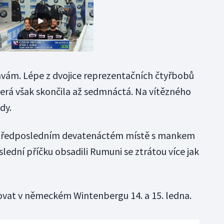
avám. Lépe z dvojice reprezentačních čtyřbobů
terá však skončila až sedmnáctá. Na vítězného
dy.
 předposledním devatenáctém místě s mankem
lední příčku obsadili Rumuni se ztrátou více jak
vat v německém Wintenbergu 14. a 15. ledna.