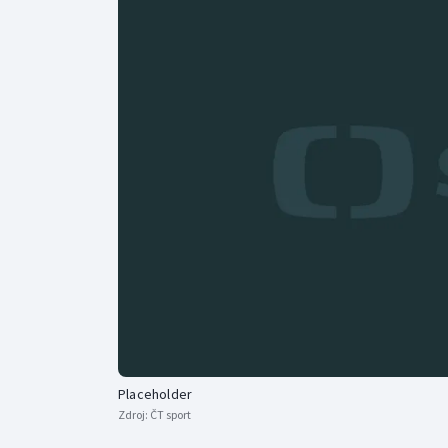
Curling
Dostihy
Florbal
Futsal
Golf
Gymnastika
Placeholder
Zdroj:
ČT sport