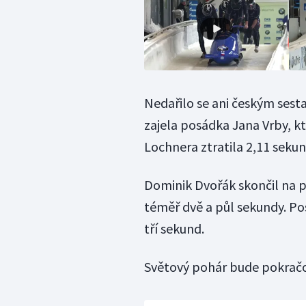
Nedařilo se ani českým sest
zajela posádka Jana Vrby, k
Lochnera ztratila 2,11 sekun
Dominik Dvořák skončil na
téměř dvě a půl sekundy. Pos
tří sekund.
Světový pohár bude pokračo