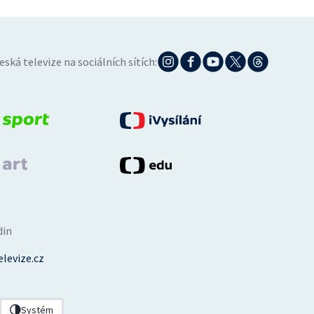
eská televize na sociálních sítích:
din
levize.cz
Systém