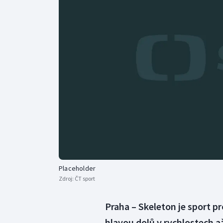
Curling
Dostihy
Florbal
Futsal
Golf
Gymnastika
Placeholder
Zdroj:
ČT sport
Praha – Skeleton je sport p
hlavou dolů v rychlostech až