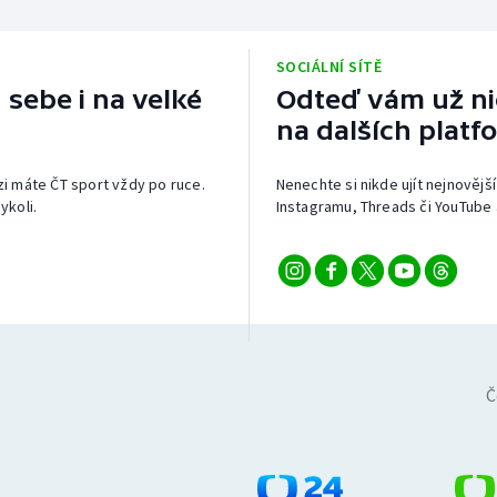
SOCIÁLNÍ SÍTĚ
 sebe i na velké
Odteď vám už nic
na dalších platf
izi máte ČT sport vždy po ruce.
Nenechte si nikde ujít nejnovější
ykoli.
Instagramu, Threads či YouTube 
Č