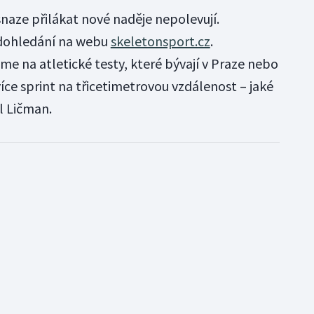
 snaze přilákat nové naděje nepolevují.
 dohledání na webu
skeletonsport.cz
.
 na atletické testy, které bývají v Praze nebo
jvíce sprint na třicetimetrovou vzdálenost – jaké
l Ličman.