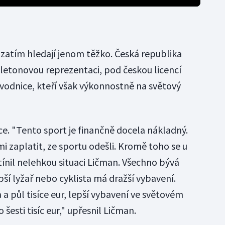
 zatím hledají jenom těžko. Česká republika
tonovou reprezentaci, pod českou licencí
vodnice, kteří však výkonnostně na světový
. "Tento sport je finančně docela nákladný.
mi zaplatit, ze sportu odešli. Kromě toho se u
stínil nelehkou situaci Ličman. Všechno bývá
pší lyžař nebo cyklista má dražší vybavení.
 a půl tisíce eur, lepší vybavení ve světovém
šesti tisíc eur," upřesnil Ličman.