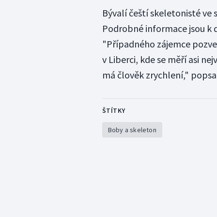
Bývalí čeští skeletonisté ve
Podrobné informace jsou k
"Případného zájemce pozveme
v Liberci, kde se měří asi ne
má člověk zrychlení," popsa
ŠTÍTKY
Boby a skeleton