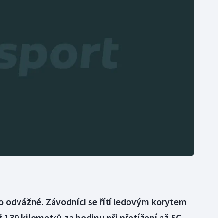
Moderní pětiboj
Triatlon
Motorsport
Veslování
Olympijské hry
Vodní slalom
Parasport
Volejbal
Plavání
Ostatní
Plážový volejbal
ro odvážné. Závodníci se řítí ledovým korytem
 130 kilometrů za hodinu při přetížení až 5G.