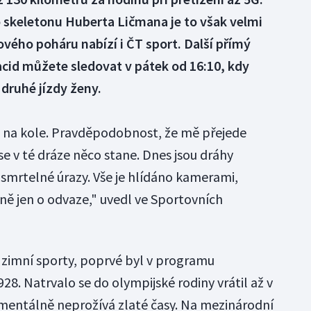
 skeletonu Huberta Ličmana je to však velmi
ového poháru nabízí i ČT sport. Další přímý
cid můžete sledovat v pátek od 16:10, kdy
druhé jízdy ženy.
it na kole. Pravděpodobnost, že mě přejede
 se v té dráze něco stane. Dnes jsou dráhy
 smrtelné úrazy. Vše je hlídáno kamerami,
stně jen o odvaze," uvedl ve Sportovních
í zimní sporty, poprvé byl v programu
928. Natrvalo se do olympijské rodiny vrátil až v
omentálně neprožívá zlaté časy. Na mezinárodní