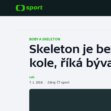
POPULÁRNÍ
DALŠÍ SPORTY
Fotbal
Americký fotbal
BOBY A SKELETON
Skeleton je be
Hokej
Baseball a softbal
kole, říká bý
Tenis
Basketbal
Atletika
Biatlon
roh
7. 1. 2016
|
Zdroj:
ČT sport
Cyklistika
Boby a skeleton
Box