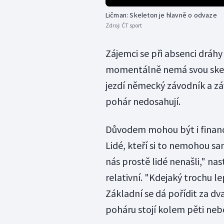
Ličman: Skeleton je hlavně o odvaze
Zdroj:
ČT sport
Zájemci se při absenci dráhy
momentálně nemá svou skele
jezdí německý závodník a zá
pohár nedosahují.
Důvodem mohou být i finance
Lidé, kteří si to nemohou sa
nás prostě lidé nenašli," na
relativní. "Kdejaký trochu le
Základní se dá pořídit za dva
poháru stojí kolem pěti nebo 