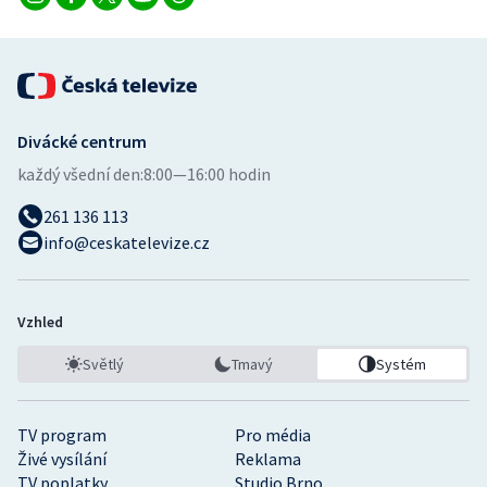
Divácké centrum
každý všední den:
8:00—16:00 hodin
261 136 113
info@ceskatelevize.cz
Vzhled
Světlý
Tmavý
Systém
TV program
Pro média
Živé vysílání
Reklama
TV poplatky
Studio Brno