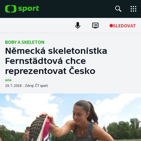
POPULÁRNÍ
SLEDOVAT
Fotbal
BOBY A SKELETON
Německá skeletonistka
Hokej
Fernstädtová chce
reprezentovat Česko
Tenis
ono
Atletika
19. 7. 2018
|
Zdroj:
ČT sport
Cyklistika
DALŠÍ SPORTY
Americký fotbal
NEPŘEHLÉDNĚTE