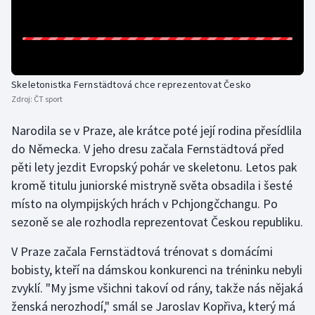
Gymnastika
Házená
Skeletonistka Fernstädtová chce reprezentovat Česko
Jezdectví
Zdroj:
ČT sport
Narodila se v Praze, ale krátce poté její rodina přesídlila
Judo
do Německa. V jeho dresu začala Fernstädtová před
pěti lety jezdit Evropský pohár ve skeletonu. Letos pak
Krasobruslení
kromě titulu juniorské mistryně světa obsadila i šesté
Lezení
místo na olympijských hrách v Pchjongčchangu. Po
sezoně se ale rozhodla reprezentovat Českou republiku.
Lyže a snowboard
V Praze začala Fernstädtová trénovat s domácími
bobisty, kteří na dámskou konkurenci na tréninku nebyli
Moderní pětiboj
zvyklí. "My jsme všichni takoví od rány, takže nás nějaká
Motorsport
ženská nerozhodí," smál se Jaroslav Kopřiva, který má