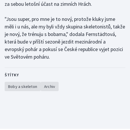
za sebou letošní účast na zimních Hrách.
Olympijské hry
"Jsou super, pro mne je to nový, protože kluky jsme
Parasport
měli i u nás, ale my byli vždy skupina skeletonistů, takže
je nový, že trénuju s bobama," dodala Fernstädtová,
Plavání
která bude v příští sezoně jezdit mezinárodní a
evropský pohár a pokusí se České republice vyjet pozici
Plážový volejbal
ve Světovém poháru.
Ragby
ŠTÍTKY
Rychlobruslení
Boby a skeleton
Archiv
Rychlostní kanoistika
Short track
Sportovní střelba