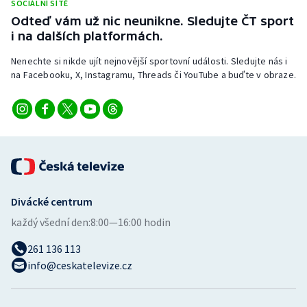
SOCIÁLNÍ SÍTĚ
Odteď vám už nic neunikne. Sledujte ČT sport
i na dalších platformách.
Nenechte si nikde ujít nejnovější sportovní události. Sledujte nás i
na Facebooku, X, Instagramu, Threads či YouTube a buďte v obraze.
Divácké centrum
každý všední den:
8:00—16:00 hodin
261 136 113
info@ceskatelevize.cz