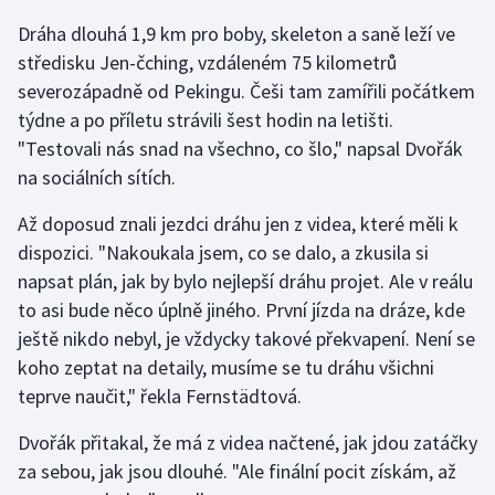
Dráha dlouhá 1,9 km pro boby, skeleton a saně leží ve
Gymnastika
středisku Jen-čching, vzdáleném 75 kilometrů
severozápadně od Pekingu. Češi tam zamířili počátkem
Házená
týdne a po příletu strávili šest hodin na letišti.
"Testovali nás snad na všechno, co šlo," napsal Dvořák
Jezdectví
na sociálních sítích.
Judo
Až doposud znali jezdci dráhu jen z videa, které měli k
dispozici. "Nakoukala jsem, co se dalo, a zkusila si
Krasobruslení
napsat plán, jak by bylo nejlepší dráhu projet. Ale v reálu
to asi bude něco úplně jiného. První jízda na dráze, kde
Lezení
ještě nikdo nebyl, je vždycky takové překvapení. Není se
koho zeptat na detaily, musíme se tu dráhu všichni
Lyže a snowboard
teprve naučit," řekla Fernstädtová.
Moderní pětiboj
Dvořák přitakal, že má z videa načtené, jak jdou zatáčky
za sebou, jak jsou dlouhé. "Ale finální pocit získám, až
Motorsport