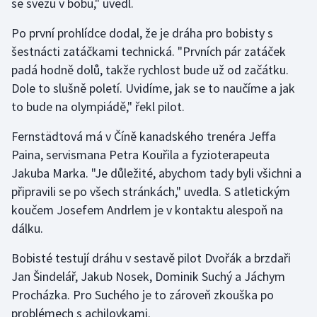
se svezu v bobu," uvedl.
Olympijské hry
Po první prohlídce dodal, že je dráha pro bobisty s
šestnácti zatáčkami technická. "Prvních pár zatáček
Parasport
padá hodně dolů, takže rychlost bude už od začátku.
Dole to slušně poletí. Uvidíme, jak se to naučíme a jak
Plavání
to bude na olympiádě," řekl pilot.
Plážový volejbal
Fernstädtová má v Číně kanadského trenéra Jeffa
Paina, servismana Petra Kouřila a fyzioterapeuta
Ragby
Jakuba Marka. "Je důležité, abychom tady byli všichni a
připravili se po všech stránkách," uvedla. S atletickým
Rychlobruslení
koučem Josefem Andrlem je v kontaktu alespoň na
Rychlostní kanoistika
dálku.
Bobisté testují dráhu v sestavě pilot Dvořák a brzdaři
Short track
Jan Šindelář, Jakub Nosek, Dominik Suchý a Jáchym
Sportovní střelba
Procházka. Pro Suchého je to zároveň zkouška po
problémech s achilovkami.