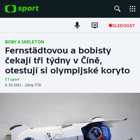
POPULÁRNÍ
SLEDOVAT
Fotbal
BOBY A SKELETON
Fernstädtovou a bobisty
Hokej
čekají tři týdny v Číně,
otestují si olympijské koryto
Tenis
ČT sport
Atletika
6. 10. 2021
|
Zdroj:
ČTK
Cyklistika
DALŠÍ SPORTY
Americký fotbal
NEPŘEHLÉDNĚTE