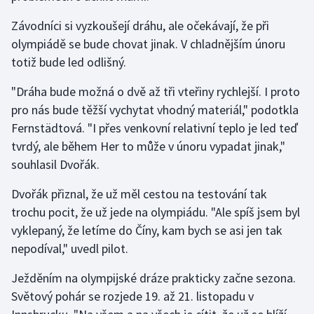
Stolní tenis
Závodníci si vyzkoušejí dráhu, ale očekávají, že při
olympiádě se bude chovat jinak. V chladnějším únoru
Triatlon
totiž bude led odlišný.
Veslování
"Dráha bude možná o dvě až tři vteřiny rychlejší. I proto
pro nás bude těžší vychytat vhodný materiál," podotkla
Vodní slalom
Fernstädtová. "I přes venkovní relativní teplo je led teď
Volejbal
tvrdý, ale během Her to může v únoru vypadat jinak,"
souhlasil Dvořák.
Ostatní
Dvořák přiznal, že už měl cestou na testování tak
trochu pocit, že už jede na olympiádu. "Ale spíš jsem byl
vyklepaný, že letíme do Číny, kam bych se asi jen tak
nepodíval," uvedl pilot.
Ježděním na olympijské dráze prakticky začne sezona.
Světový pohár se rozjede 19. až 21. listopadu v