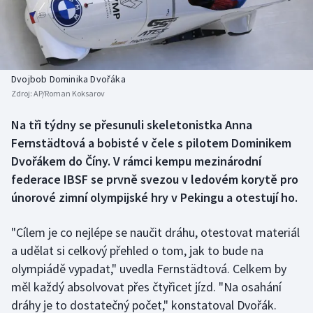
Baseball a softbal
Soutěže
Basketbal
Historické návraty
Biatlon
Aplikace ČT sport
Dvojbob Dominika Dvořáka
Zdroj:
AP/Roman Koksarov
Boby a skeleton
AZ kvíz
Na tři týdny se přesunuli skeletonistka Anna
Fernstädtová a bobisté v čele s pilotem Dominikem
Box
Dvořákem do Číny. V rámci kempu mezinárodní
Curling
federace IBSF se prvně svezou v ledovém korytě pro
únorové zimní olympijské hry v Pekingu a otestují ho.
Dostihy
"Cílem je co nejlépe se naučit dráhu, otestovat materiál
Florbal
a udělat si celkový přehled o tom, jak to bude na
olympiádě vypadat," uvedla Fernstädtová. Celkem by
Futsal
měl každý absolvovat přes čtyřicet jízd. "Na osahání
dráhy je to dostatečný počet," konstatoval Dvořák.
Golf