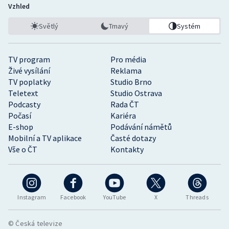
Vzhled
Světlý
Tmavý
Systém
TV program
Pro média
Živé vysílání
Reklama
TV poplatky
Studio Brno
Teletext
Studio Ostrava
Podcasty
Rada ČT
Počasí
Kariéra
E-shop
Podávání námětů
Mobilní a TV aplikace
Časté dotazy
Vše o ČT
Kontakty
Instagram
Facebook
YouTube
X
Threads
© Česká televize