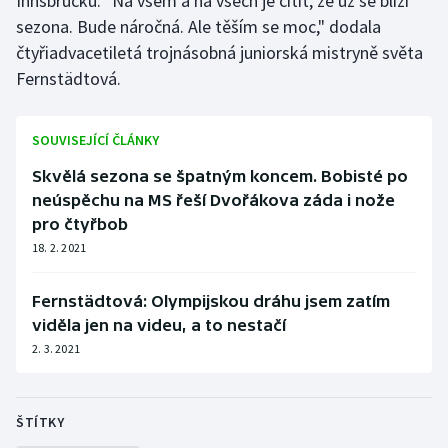
Innsbrucku. "Na všem a na všech je cítit, že už se blíží
sezona. Bude náročná. Ale těším se moc," dodala
čtyřiadvacetiletá trojnásobná juniorská mistryně světa
Fernstädtová.
SOUVISEJÍCÍ ČLÁNKY
Skvělá sezona se špatným koncem. Bobisté po
neúspěchu na MS řeší Dvořákova záda i nože
pro čtyřbob
18. 2. 2021
Fernstädtová: Olympijskou dráhu jsem zatím
viděla jen na videu, a to nestačí
2. 3. 2021
ŠTÍTKY