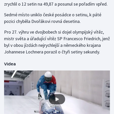
zrychlil o 12 setin na 49,87 a posunul se pořadím vpřed.
Gymnastika
Sedmé místo uniklo české posádce o setinu, k páté
pozici chyběla Dvořákovi rovná desetina.
Házená
Pro 27. výhru ve dvojbobech si dojel olympijský vítěz,
Jezdectví
mistr světa a úřadující vítěz SP Francesco Friedrich, jenž
byl v obou jízdách nejrychlejší a německého krajana
Judo
Johannese Lochnera porazil o čtyři setiny sekundy.
Krasobruslení
Videa
Lezení
Lyže a snowboard
Moderní pětiboj
Motorsport