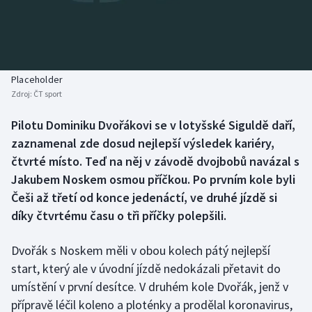
Baseball a softbal
Soutěže
Basketbal
Historické návraty
Biatlon
Aplikace ČT sport
Placeholder
Zdroj:
ČT sport
Boby a skeleton
AZ kvíz
Pilotu Dominiku Dvořákovi se v lotyšské Siguldě daří,
zaznamenal zde dosud nejlepší výsledek kariéry,
Box
čtvrté místo. Teď na něj v závodě dvojbobů navázal s
Curling
Jakubem Noskem osmou příčkou. Po prvním kole byli
Češi až třetí od konce jedenáctí, ve druhé jízdě si
Dostihy
díky čtvrtému času o tři příčky polepšili.
Florbal
Dvořák s Noskem měli v obou kolech pátý nejlepší
start, který ale v úvodní jízdě nedokázali přetavit do
Futsal
umístění v první desítce. V druhém kole Dvořák, jenž v
přípravě léčil koleno a ploténky a prodělal koronavirus,
Golf