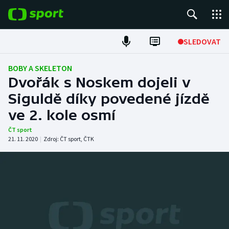
POPULÁRNÍ
SLEDOVAT
Fotbal
BOBY A SKELETON
Dvořák s Noskem dojeli v
Hokej
Siguldě díky povedené jízdě
ve 2. kole osmí
Tenis
ČT sport
Atletika
21. 11. 2020
|
Zdroj:
ČT sport
,
ČTK
Cyklistika
DALŠÍ SPORTY
Americký fotbal
NEPŘEHLÉDNĚTE