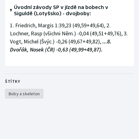
Stolní tenis
Úvodní závody SP v jízdě na bobech v
Siguldě (Lotyšsko) - dvojboby:
Triatlon
1. Friedrich, Margis 1:39,23 (49,59+49,64), 2.
Lochner, Rasp (všichni Něm.) -0,04 (49,51+49,76), 3.
Veslování
Vogt, Michel (Švýc.) -0,26 (49,67+49,82),
...8.
Vodní slalom
Dvořák, Nosek (ČR) -0,63 (49,99+49,87).
Volejbal
Ostatní
ŠTÍTKY
Boby a skeleton