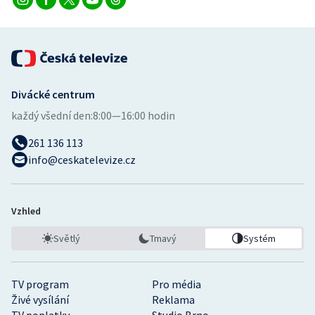
Divácké centrum
každý všední den:
8:00—16:00 hodin
261 136 113
info@ceskatelevize.cz
Vzhled
Světlý
Tmavý
Systém
TV program
Pro média
Živé vysílání
Reklama