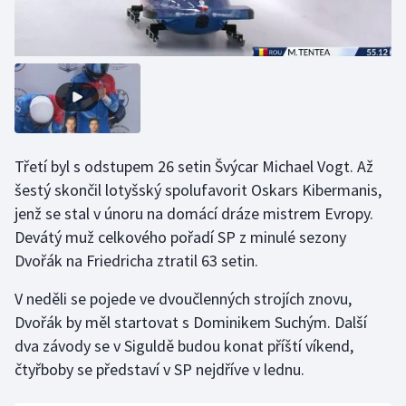
Olympijské hry
Parasport
Plavání
Plážový volejbal
Třetí byl s odstupem 26 setin Švýcar Michael Vogt. Až
šestý skončil lotyšský spolufavorit Oskars Kibermanis,
Ragby
jenž se stal v únoru na domácí dráze mistrem Evropy.
Devátý muž celkového pořadí SP z minulé sezony
Rychlobruslení
Dvořák na Friedricha ztratil 63 setin.
Rychlostní kanoistika
V neděli se pojede ve dvoučlenných strojích znovu,
Dvořák by měl startovat s Dominikem Suchým. Další
Short track
dva závody se v Siguldě budou konat příští víkend,
čtyřboby se představí v SP nejdříve v lednu.
Sportovní střelba