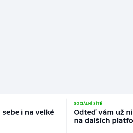
SOCIÁLNÍ SÍTĚ
 sebe i na velké
Odteď vám už nic
na dalších platf