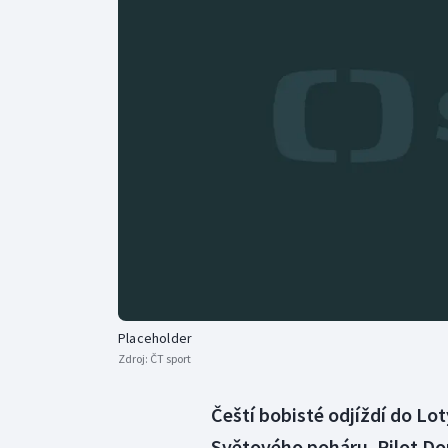
Curling
Dostihy
Florbal
Futsal
Golf
Gymnastika
Placeholder
Zdroj:
ČT sport
Čeští bobisté odjíždí do Lo
Světového poháru. Pilot Dom