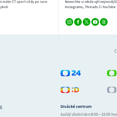
izi máte ČT sport vždy po ruce.
Nenechte si nikde ujít nejnovější
ykoli.
Instagramu, Threads či YouTube 
Č
Divácké centrum
ů
každý všední den:
8:00—16:00 ho