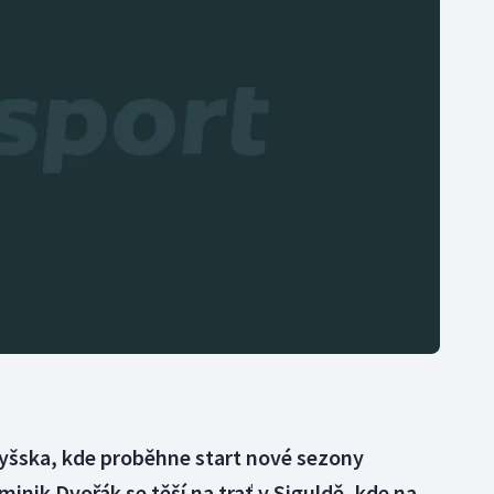
Moderní pětiboj
Triatlon
Motorsport
Veslování
Olympijské hry
Vodní slalom
Parasport
Volejbal
Plavání
Ostatní
Plážový volejbal
tyšska, kde proběhne start nové sezony
inik Dvořák se těší na trať v Siguldě, kde na