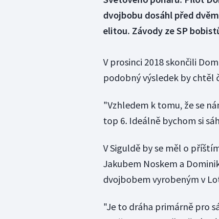
dvojbobu dosáhl před dvěma
elitou. Závody ze SP bobist
V prosinci 2018 skončili Dom
podobný výsledek by chtěl če
"Vzhledem k tomu, že se nám 
top 6. Ideálně bychom si sáh
V Siguldě by se měl o příští
Jakubem Noskem a Dominike
dvojbobem vyrobeným v Loty
"Je to dráha primárně pro s