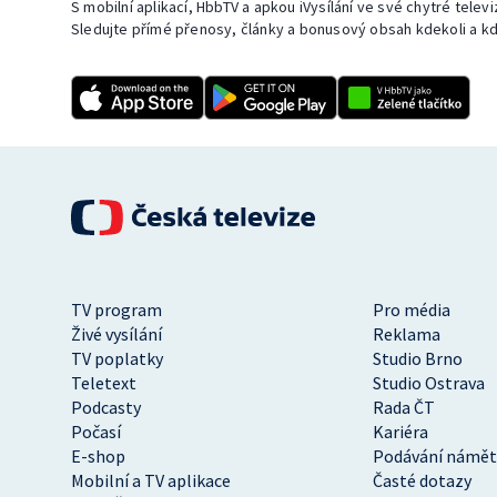
S mobilní aplikací, HbbTV a apkou iVysílání ve své chytré telev
Sledujte přímé přenosy, články a bonusový obsah kdekoli a kd
TV program
Pro média
Živé vysílání
Reklama
TV poplatky
Studio Brno
Teletext
Studio Ostrava
Podcasty
Rada ČT
Počasí
Kariéra
E-shop
Podávání námět
Mobilní a TV aplikace
Časté dotazy