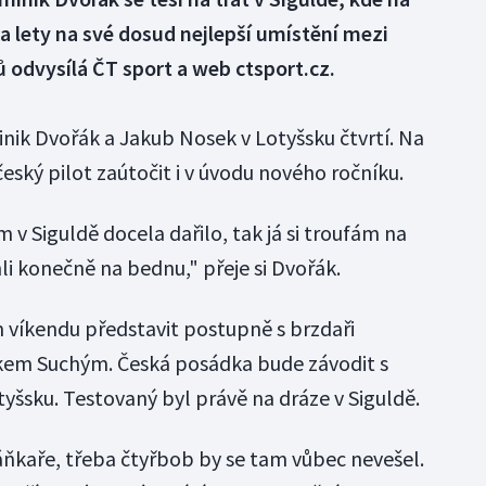
 lety na své dosud nejlepší umístění mezi
ů odvysílá ČT sport a web ctsport.cz.
inik Dvořák a Jakub Nosek v Lotyšsku čtvrtí. Na
ský pilot zaútočit i v úvodu nového ročníku.
v Siguldě docela dařilo, tak já si troufám na
li konečně na bednu," přeje si Dvořák.
m víkendu představit postupně s brzdaři
m Suchým. Česká posádka bude závodit s
šsku. Testovaný byl právě na dráze v Siguldě.
áňkaře, třeba čtyřbob by se tam vůbec nevešel.