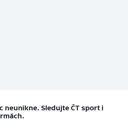
 neunikne. Sledujte ČT sport i
ormách.