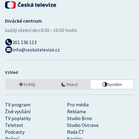
Divácké centrum
každý všední den:
8:00—16:00 hodin
261 136 113
info@ceskatelevize.cz
Vzhled
Světlý
Tmavý
Systém
TV program
Pro média
Živé vysílání
Reklama
TV poplatky
Studio Brno
Teletext
Studio Ostrava
Podcasty
Rada ČT
Počasí
Kariéra