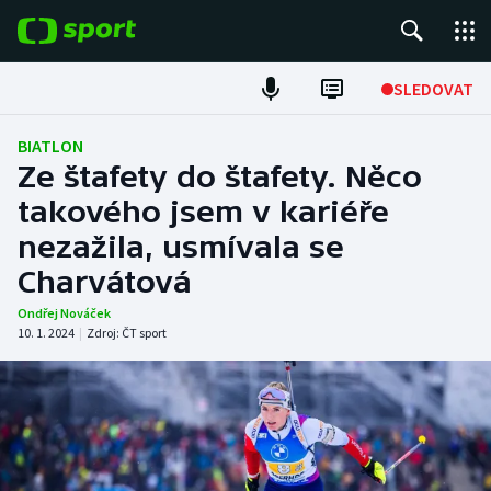
POPULÁRNÍ
SLEDOVAT
Fotbal
BIATLON
Ze štafety do štafety. Něco
Hokej
takového jsem v kariéře
nezažila, usmívala se
Tenis
Charvátová
Atletika
Ondřej Nováček
10. 1. 2024
|
Zdroj:
ČT sport
Cyklistika
DALŠÍ SPORTY
Americký fotbal
NEPŘEHLÉDNĚTE