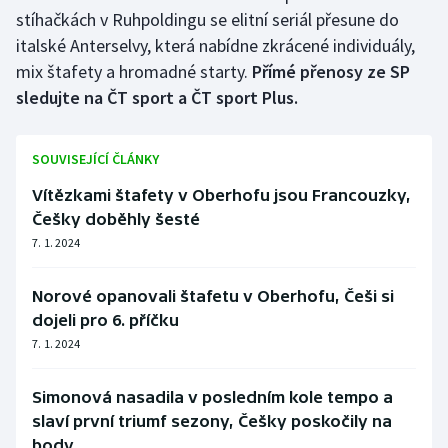
stíhačkách v Ruhpoldingu se elitní seriál přesune do
italské Anterselvy, která nabídne zkrácené individuály,
mix štafety a hromadné starty.
Přímé přenosy ze SP
sledujte na ČT sport a ČT sport Plus.
SOUVISEJÍCÍ ČLÁNKY
Vítězkami štafety v Oberhofu jsou Francouzky,
Češky doběhly šesté
7. 1. 2024
Norové opanovali štafetu v Oberhofu, Češi si
dojeli pro 6. příčku
7. 1. 2024
Simonová nasadila v posledním kole tempo a
slaví první triumf sezony, Češky poskočily na
body