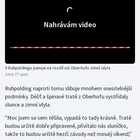
Olympijské hry
Nahrávám video
Parasport
Plavání
Plážový volejbal
V Ruhpoldingu panuje na rozdíl od Oberhofu zimní idyla
Ragby
Zdroj:
ČT sport
Rychlobruslení
Ruhpolding naproti tomu slibuje mnohem snesitelnější
podmínky. Déšť a špinavé tratě z Oberhofu vystřídaly
Rychlostní kanoistika
slunce a zimní idyla.
Short track
"Moc jsem se sem těšila, vypadá to tady krásně. Tratě
budou určitě dobře připravené, přivítalo nás sluníčko,
Sportovní střelba
takže to budou určitě hezčí závody než minulý víkend,"