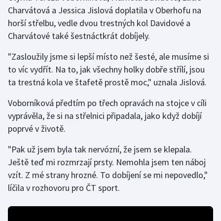
Charvátová a Jessica Jislová doplatila v Oberhofu na
horší střelbu, vedle dvou trestných kol Davidové a
Gymnastika
Charvátové také šestnáctkrát dobíjely.
Házená
"Zasloužily jsme si lepší místo než šesté, ale musíme si
to víc vydřít. Na to, jak všechny holky dobře střílí, jsou
Jezdectví
ta trestná kola ve štafetě prostě moc," uznala Jislová.
Judo
Voborníková předtím po třech opravách na stojce v cíli
vyprávěla, že si na střelnici připadala, jako když dobíjí
Krasobruslení
poprvé v životě.
Lezení
"Pak už jsem byla tak nervózní, že jsem se klepala.
Ještě teď mi rozmrzají prsty. Nemohla jsem ten náboj
Lyže a snowboard
vzít. Z mé strany hrozné. To dobíjení se mi nepovedlo,"
líčila v rozhovoru pro ČT sport.
Moderní pětiboj
Motorsport