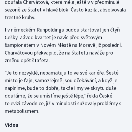
doufala Charvátová, která měla ještě v v předminulé
Stolní tenis
sezoně ze štafet v hlavě blok. Často kazila, absolvovala
trestné kruhy.
Triatlon
I v německém Ruhpoldingu budou startovat jen čtyři
Veslování
Češky. Závod kvartet je navíc před světovým
šampionátem v Novém Městě na Moravě již poslední.
Vodní slalom
Charvátovou překvapilo, že na štafetu naváže pro
změnu opět štafeta.
Volejbal
"Je to nezvyklé, nepamatuju to ve své kariéře. Šesté
Ostatní
místo je fajn, samozřejmě jsou očekávání, a když je
naplníme, bude to dobře, takže i my ve skrytu duše
doufáme, že se umístíme ještě lépe," řekla České
televizi závodnice, jíž v minulosti sužovaly problémy s
metabolismem.
Videa