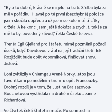
"Bylo to dobré, krásně se mi jelo na trati. Sřelba byla za
mě v pořádku. Hlavně po té první (bezchybné) položce
jsem skočila dopředu a už jsem se kolem té třicítky
držela. A ke konci jsem ještě dokázala zrychlit, takže za
mě to byl povedený závod," řekla České televizi.
Trenér Egil Gjelland pro štafetu mírně pozměnil požadí
úseků, když Davidovou vrátil na její tradiční třetí flek.
Rozjíždět bude opět Voborníková, finišovat znovu
Jislová.
Loni zvítězily v Chiemgau Areně Norky, letos jsou
favoritkami po nedělním triumfu opět Francouzky.
Drobný rozdíl je v tom, že Justine Braisazovou-
Bouchetovou vystřídala na druhém úseku Jeanne
Richardová.
Ve čtvrtek čeká štafeta i muže. Po sprintech a