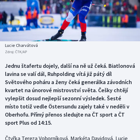
Baseball a softbal
Soutěže
Basketbal
Historické návraty
Biatlon
Aplikace ČT sport
Lucie Charvátová
Boby a skeleton
AZ kvíz
Zdroj:
ČTK/AP
Box
Jednu štafertu dojely, další na ně už čeká. Biatlonová
lavina se valí dál, Ruhpolding vítá již pátý díl
Curling
Světového poháru a ženy čeká generálka závodních
kvartet na únorové mistrovství světa. Češky chtějí
Dostihy
vylepšit dosud nejlepší sezonní výsledek. Šesté
místo totiž vedle Östersundu zajely také v neděli v
Florbal
Oberhofu. Přímý přenos sledujte na ČT sport a ČT
sport Plus od 14:15.
Futsal
Čtyřka Tereza Voborníková, Markéta Davidová, Lucie
Golf