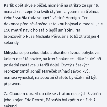
Karlík opět skvěle běžel, nicméně na stříbro ze sprintu
nenavázal - zejména kvůli čtyřem chybám na střelnici,
Gymnastika
čehož využila řada soupeřů včetně Horniga. Ten
Házená
dokonce před závěrečnou stojkou bojoval o medaili, ale
150 metrů navíc ho stálo lepší umístění. Na
Jezdectví
bronzového Rusa Michaila Pěrvušina totiž ztratil jen 4
sekundy.
Judo
Mikyska se po celou dobu stíhacího závodu pohyboval
Krasobruslení
kolem desáté pozice, na které nakonec i díky "nule" při
poslední zastávce u terčů dojel. Čtvrtý z českých
Lezení
reprezentantů Jonáš Mareček stíhací závod kvůli
nemoci vynechal, na sobotní štafetu by však měl být
Lyže a snowboard
připraven.
Moderní pětiboj
Za Claudem dorazil do cíle se ztrátou necelých 8 vteřin
jeho krajan Eric Perrot, Pěrvušin byl zpět o dalších 7
Motorsport
sekund.