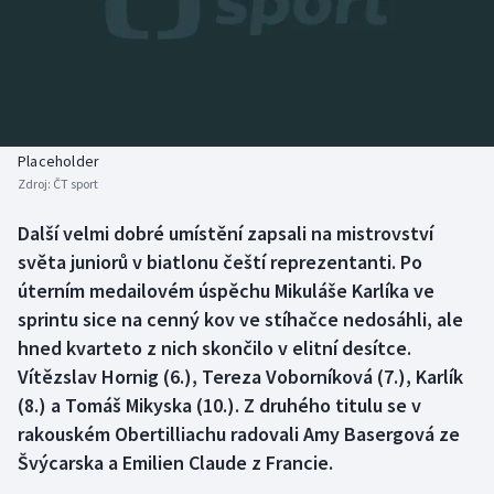
Baseball a softbal
Soutěže
Basketbal
Historické návraty
Biatlon
Aplikace ČT sport
Placeholder
Boby a skeleton
AZ kvíz
Zdroj:
ČT sport
Box
Další velmi dobré umístění zapsali na mistrovství
světa juniorů v biatlonu čeští reprezentanti. Po
Curling
úterním medailovém úspěchu Mikuláše Karlíka ve
sprintu sice na cenný kov ve stíhačce nedosáhli, ale
Dostihy
hned kvarteto z nich skončilo v elitní desítce.
Vítězslav Hornig (6.), Tereza Voborníková (7.), Karlík
Florbal
(8.) a Tomáš Mikyska (10.). Z druhého titulu se v
rakouském Obertilliachu radovali Amy Basergová ze
Futsal
Švýcarska a Emilien Claude z Francie.
Golf