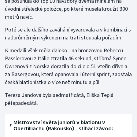
se posunula do top 10 navzdory dvěma minelám na
Stolní tenis
úvodní střelecké položce, po které musela kroužit 300
metrů navíc.
Triatlon
Poté se ale dalšího zaváhání vyvarovala a v kombinaci s
Veslování
nadprůměrným výkonem na trati stoupala pořadím.
Vodní slalom
K medaili však měla daleko - na bronzovou Rebeccu
Passlerovou z Itálie ztratila 46 sekund, stříbrná Synne
Volejbal
Owrenová z Norska dorazila do cíle o 51 vteřin dříve a
za Basergovou, která opanovala i úterní sprint, zaostala
Ostatní
česká biatlonistka o více než minutu a půl.
Tereza Jandová byla sedmatřicátá, Eliška Teplá
pětapadesátá.
Mistrovství světa juniorů v biatlonu v
Obertilliachu (Rakousko) - stíhací závod: