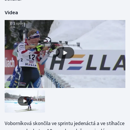
Olympijské hry
Videa
Parasport
Plavání
Plážový volejbal
Ragby
Rychlobruslení
Rychlostní kanoistika
Short track
Sportovní střelba
Voborníková skončila ve sprintu jedenáctá a ve stíhačce