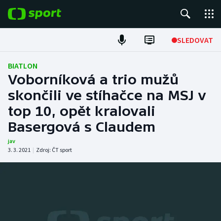
POPULÁRNÍ
SLEDOVAT
Fotbal
BIATLON
Voborníková a trio mužů
Hokej
skončili ve stíhačce na MSJ v
top 10, opět kralovali
Tenis
Basergová s Claudem
Atletika
jav
3. 3. 2021
|
Zdroj:
ČT sport
Cyklistika
DALŠÍ SPORTY
Americký fotbal
NEPŘEHLÉDNĚTE