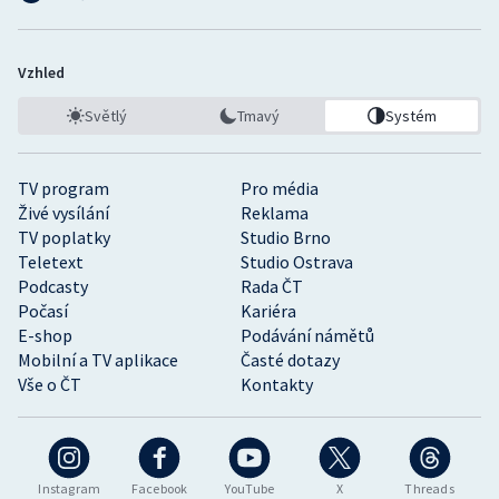
Vzhled
Světlý
Tmavý
Systém
TV program
Pro média
Živé vysílání
Reklama
TV poplatky
Studio Brno
Teletext
Studio Ostrava
Podcasty
Rada ČT
Počasí
Kariéra
E-shop
Podávání námětů
Mobilní a TV aplikace
Časté dotazy
Vše o ČT
Kontakty
Instagram
Facebook
YouTube
X
Threads