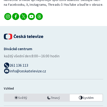
na Facebooku, X, Instagramu, Threads či YouTube a buďte v obraze.
Divácké centrum
každý všední den:
8:00—16:00 hodin
261 136 113
info@ceskatelevize.cz
Vzhled
Světlý
Tmavý
Systém