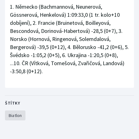
Stolní tenis
1. Německo (Bachmannová, Neunerová,
Gössnerová, Henkelová) 1:09:33,0 (1 tr. kolo+10
Triatlon
dobíjení), 2. Francie (Bruinetová, Boilleyová,
Bescondová, Dorinová-Habertová) -28,5 (0+7), 3.
Veslování
Norsko (Hornová, Ringenová, Solemdalová,
Bergerová) -39,5 (0+12), 4. Bělorusko -41,2 (0+6), 5.
Vodní slalom
Švédsko -1:05,2 (0+5), 6. Ukrajina -1:20,5 (0+8),
...10. ČR (Vítková, Tomešová, Zvařičová, Landová)
Volejbal
-3:50,8 (0+12).
Ostatní
ŠTÍTKY
Biatlon