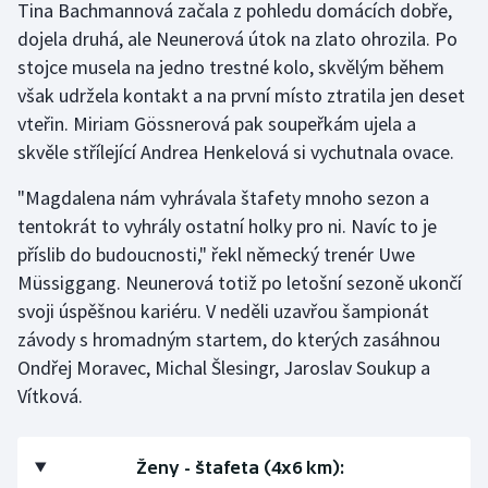
Tina Bachmannová začala z pohledu domácích dobře,
Olympijské hry
dojela druhá, ale Neunerová útok na zlato ohrozila. Po
stojce musela na jedno trestné kolo, skvělým během
Parasport
však udržela kontakt a na první místo ztratila jen deset
vteřin. Miriam Gössnerová pak soupeřkám ujela a
Plavání
skvěle střílející Andrea Henkelová si vychutnala ovace.
Plážový volejbal
"Magdalena nám vyhrávala štafety mnoho sezon a
tentokrát to vyhrály ostatní holky pro ni. Navíc to je
Ragby
příslib do budoucnosti," řekl německý trenér Uwe
Müssiggang. Neunerová totiž po letošní sezoně ukončí
Rychlobruslení
svoji úspěšnou kariéru. V neděli uzavřou šampionát
závody s hromadným startem, do kterých zasáhnou
Rychlostní kanoistika
Ondřej Moravec, Michal Šlesingr, Jaroslav Soukup a
Vítková.
Short track
Sportovní střelba
Ženy - štafeta (4x6 km):