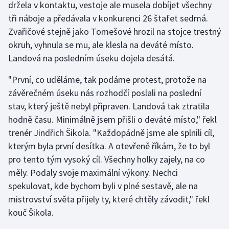
držela v kontaktu, vestoje ale musela dobíjet všechny
tři náboje a předávala v konkurenci 26 štafet sedmá.
Gymnastika
Zvařičové stejně jako Tomešové hrozil na stojce trestný
okruh, vyhnula se mu, ale klesla na deváté místo.
Házená
Landová na posledním úseku dojela desátá.
Jezdectví
"První, co uděláme, tak podáme protest, protože na
závěrečném úseku nás rozhodčí poslali na poslední
Judo
stav, který ještě nebyl připraven. Landová tak ztratila
hodně času. Minimálně jsem přišli o deváté místo," řekl
Krasobruslení
trenér Jindřich Šikola. "Každopádně jsme ale splnili cíl,
kterým byla první desítka. A otevřeně říkám, že to byl
Lezení
pro tento tým vysoký cíl. Všechny holky zajely, na co
Lyže a snowboard
měly. Podaly svoje maximální výkony. Nechci
spekulovat, kde bychom byli v plné sestavě, ale na
Moderní pětiboj
mistrovství světa přijely ty, které chtěly závodit," řekl
kouč Šikola.
Motorsport