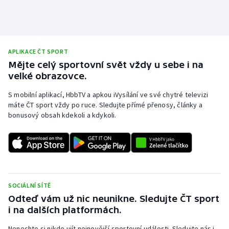
APLIKACE ČT SPORT
Mějte celý sportovní svět vždy u sebe i na
velké obrazovce.
S mobilní aplikací, HbbTV a apkou iVysílání ve své chytré televizi
máte ČT sport vždy po ruce. Sledujte přímé přenosy, články a
bonusový obsah kdekoli a kdykoli.
SOCIÁLNÍ SÍTĚ
Odteď vám už nic neunikne. Sledujte ČT sport
i na dalších platformách.
Nenechte si nikde ujít nejnovější sportovní události. Sledujte nás i