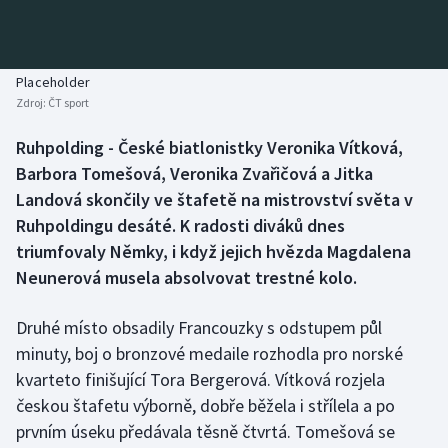
Baseball a softbal
Soutěže
Basketbal
Historické návraty
Placeholder
Zdroj:
ČT sport
Biatlon
Aplikace ČT sport
Ruhpolding - České biatlonistky Veronika Vítková,
Boby a skeleton
AZ kvíz
Barbora Tomešová, Veronika Zvařičová a Jitka
Landová skončily ve štafetě na mistrovství světa v
Box
Ruhpoldingu desáté. K radosti diváků dnes
triumfovaly Němky, i když jejich hvězda Magdalena
Curling
Neunerová musela absolvovat trestné kolo.
Dostihy
Druhé místo obsadily Francouzky s odstupem půl
Florbal
minuty, boj o bronzové medaile rozhodla pro norské
kvarteto finišující Tora Bergerová. Vítková rozjela
Futsal
českou štafetu výborně, dobře běžela i střílela a po
prvním úseku předávala těsně čtvrtá. Tomešová se
Golf