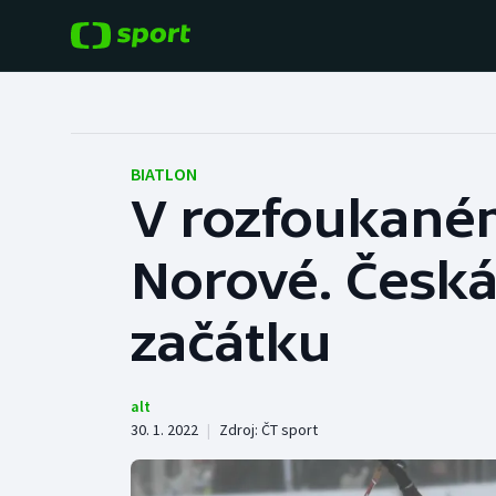
POPULÁRNÍ
DALŠÍ SPORTY
Fotbal
Americký fotbal
BIATLON
V rozfoukaném 
Hokej
Baseball a softbal
Norové. Česká 
Tenis
Basketbal
Atletika
začátku
Biatlon
Cyklistika
Boby a skeleton
alt
30. 1. 2022
|
Zdroj:
ČT sport
Box