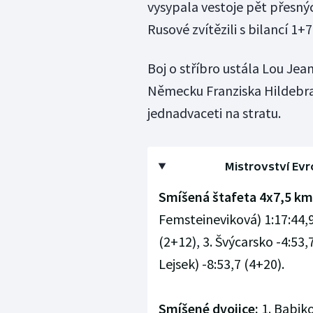
vysypala vestoje pět přesný
Rusové zvítězili s bilancí 1+7
Boj o stříbro ustála Lou Jea
Německu Franziska Hildebran
jednadvaceti na stratu.
Mistrovství Evr
Smíšená štafeta 4x7,5 km
Femsteineviková) 1:17:44,9 
(2+12), 3. Švýcarsko -4:53,7
Lejsek) -8:53,7 (4+20).
Smíšené dvojice:
1. Babiko