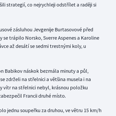
ili strategií, co nejrychleji odstřílet a raději si
Rusové zásluhou Jevgenije Burtasovové před
y se trápilo Norsko, Sverre Aspenes a Karoline
vce až desátí se sedmi trestnými koly, u
ton Babikov náskok bezmála minuty a půl,
se zdrželi na střelnici a většina musela i na
y vítr na střelnici nebyl, krásnou položku
zabezpečil Francii druhé místo.
olo jednu soupeřku za druhou, ve větru 15 km/h