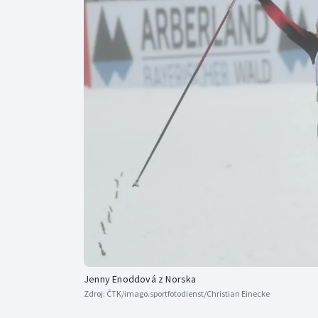
Curling
Dostihy
Florbal
Futsal
Golf
Gymnastika
Jenny Enoddová z Norska
Zdroj:
ČTK/imago.sportfotodienst/Christian Einecke