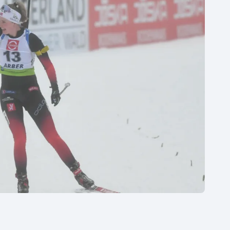
Moderní pětiboj
Triatlon
Motorsport
Veslování
Olympijské hry
Vodní slalom
Parasport
Volejbal
Plavání
Ostatní
Plážový volejbal