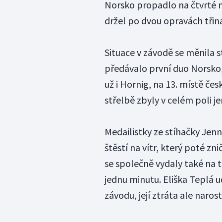
Norsko propadlo na čtvrté m
držel po dvou opravách třin
Situace v závodě se měnila st
předávalo první duo Norsko
už i Hornig, na 13. místě če
střelbě zbyly v celém poli j
Medailistky ze stíhačky Jen
štěstí na vítr, který poté zn
se společně vydaly také na t
jednu minutu. Eliška Teplá 
závodu, její ztráta ale naro