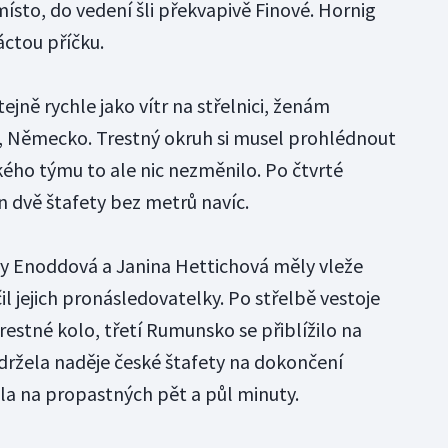
ísto, do vedení šli překvapivě Finové. Hornig
áctou příčku.
ejně rychle jako vítr na střelnici, ženám
, Německo. Trestný okruh si musel prohlédnout
ského týmu to ale nic nezměnilo. Po čtvrté
en dvě štafety bez metrů navíc.
ny Enoddová a Janina Hettichová měly vleže
ičil jejich pronásledovatelky. Po střelbě vestoje
restné kolo, třetí Rumunsko se přiblížilo na
udržela naděje české štafety na dokončení
stla na propastných pět a půl minuty.