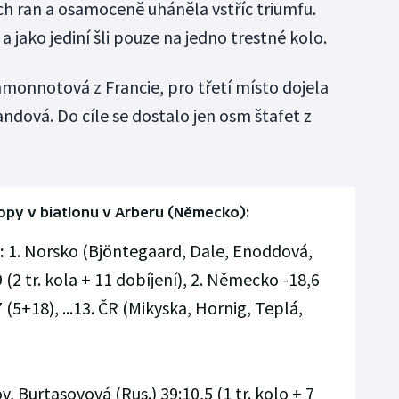
ch ran a osamoceně uháněla vstříc triumfu.
 a jako jediní šli pouze na jedno trestné kolo.
nmonnotová z Francie, pro třetí místo dojela
dová. Do cíle se dostalo jen osm štafet z
opy v biatlonu v Arberu (Německo):
:
1. Norsko (Bjöntegaard, Dale, Enoddová,
(2 tr. kola + 11 dobíjení), 2. Německo -18,6
 (5+18), ...13. ČR (Mikyska, Hornig, Teplá,
v, Burtasovová (Rus.) 39:10,5 (1 tr. kolo + 7