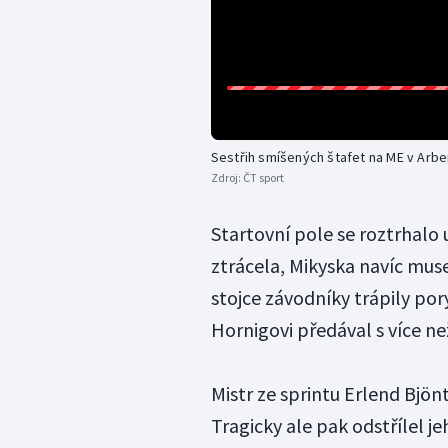
Sestřih smíšených štafet na ME v Arbe
Zdroj:
ČT sport
Startovní pole se roztrhalo 
ztrácela, Mikyska navíc muse
stojce závodníky trápily pory
Hornigovi předával s více ne
Mistr ze sprintu Erlend Bjönt
Tragicky ale pak odstřílel 