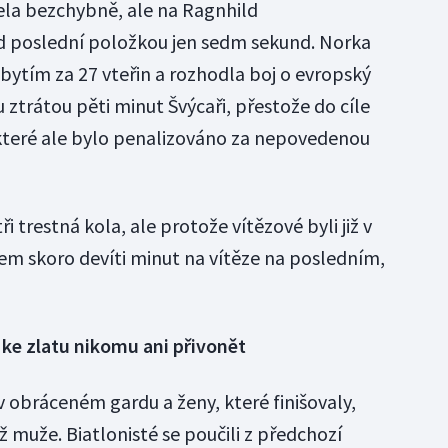
ela bezchybně, ale na Ragnhild
 poslední položkou jen sedm sekund. Norka
obytím za 27 vteřin a rozhodla boj o evropský
u ztrátou pěti minut Švýcaři, přestože do cíle
teré ale bylo penalizováno za nepovedenou
ři trestná kola, ale protože vítězové byli již v
kem skoro devíti minut na vítěze na posledním,
 ke zlatu nikomu ani přivonět
v obráceném gardu a ženy, které finišovaly,
ž muže. Biatlonisté se poučili z předchozí