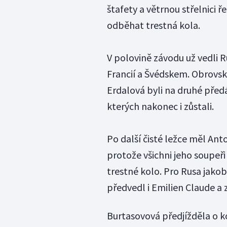
štafety a větrnou střelnici řeš
odběhat trestná kola.
V polovině závodu už vedli 
Francií a Švédskem. Obrovsk
Erdalová byli na druhé předá
kterých nakonec i zůstali.
Po další čisté ležce měl An
protože všichni jeho soupeři 
trestné kolo. Pro Rusa jakob
předvedl i Emilien Claude a 
Burtasovová předjížděla o k