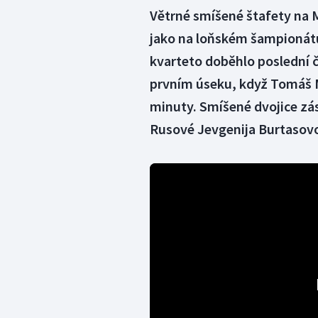
Větrné smíšené štafety na ME
jako na loňském šampionát
kvarteto doběhlo poslední č
prvním úseku, když Tomáš Mi
minuty. Smíšené dvojice zás
Rusové Jevgenija Burtasovo