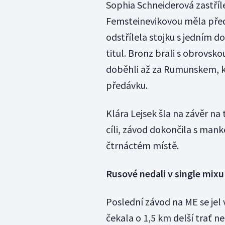
Sophia Schneiderová zastříl
Femsteinevikovou měla před
odstřílela stojku s jedním d
titul. Bronz brali s obrovsko
doběhli až za Rumunskem, k
předávku.
Klára Lejsek šla na závěr na t
cíli, závod dokončila s man
čtrnáctém místě.
Rusové nedali v single mixu
Poslední závod na ME se jel 
čekala o 1,5 km delší trať ne