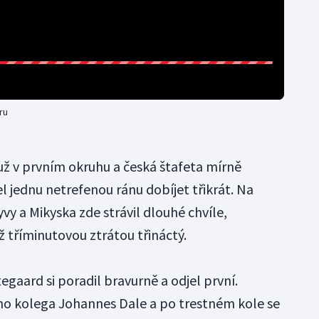
ru
už v prvním okruhu a česká štafeta mírně
l jednu netrefenou ránu dobíjet třikrát. Na
vy a Mikyska zde strávil dlouhé chvíle,
ž tříminutovou ztrátou třináctý.
egaard si poradil bravurně a odjel první.
jeho kolega Johannes Dale a po trestném kole se