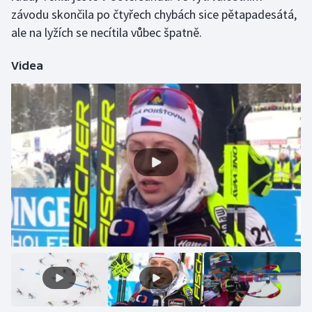
závodu skončila po čtyřech chybách sice pětapadesátá,
Olympijské hry
ale na lyžích se necítila vůbec špatně.
Parasport
Videa
Plavání
Plážový volejbal
Ragby
Rychlobruslení
Rychlostní kanoistika
Short track
Sportovní střelba