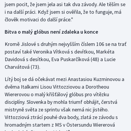
jsem pocit, že jsem jela asi tak dva závody. Ale těším se
i na další práci. Když jsem si ověřila, že to funguje, má
člověk motivaci do další práce."
Bitva o malý glóbus není zdaleka u konce
Kromě Jislové s druhým nejvyšším číslem 106 se na trať
postaví také Veronika Vítková s devítkou, Markéta
Davidová s desítkou, Eva Puskarčíková (48) a Lucie
Charvátová (73).
Lítý boj se dá očekávat mezi Anastasiou Kuzminovou a
dvěma Italkami Lisou Vittozziovou a Dorotheou
Wiererovou o malý křišťálový glóbus pro vítězku
disciplíny. Slovenka by mohla triumf obhájit, čerstvá
mistryně světa ze sprintu však nemá nic jistého.
Vittozziová ztrácí pouhé dva body, zlatá ze závodu s
hromadným startem z MS v Östersundu Wiererová