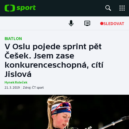
POPULÁRNÍ
SLEDOVAT
Fotbal
BIATLON
V Oslu pojede sprint pět
Hokej
Češek. Jsem zase
konkurenceschopná, cítí
Tenis
Jislová
Atletika
Hynek Roleček
21. 3. 2019
|
Zdroj:
ČT sport
Cyklistika
DALŠÍ SPORTY
Americký fotbal
NEPŘEHLÉDNĚTE