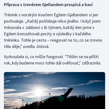
Příprava s trenérem Gjellandem prospívá a baví
Trénink s norským koučem Egilem Gjellandem si jen
pochvaluje. „Každý potřebuje něco jiného. I když jsem
trénovala v Jablonci s B-týmem, každý den jsme s
Egilem konzultovali pocity a výsledky z každého
tréninku. Tohle je cesta – reagovat na to, co se zrovna
tělu děje," uvedla Jislová.
Vyzkoušela si, co může fungovat. "Těším se na příští
rok, kdy budeme moci tohle dál ověřovat," zdůraznila.