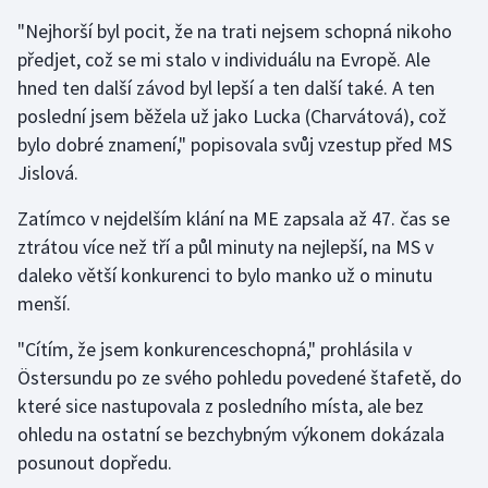
Stolní tenis
"Nejhorší byl pocit, že na trati nejsem schopná nikoho
předjet, což se mi stalo v individuálu na Evropě. Ale
Triatlon
hned ten další závod byl lepší a ten další také. A ten
poslední jsem běžela už jako Lucka (Charvátová), což
Veslování
bylo dobré znamení," popisovala svůj vzestup před MS
Jislová.
Vodní slalom
Zatímco v nejdelším klání na ME zapsala až 47. čas se
Volejbal
ztrátou více než tří a půl minuty na nejlepší, na MS v
daleko větší konkurenci to bylo manko už o minutu
Ostatní
menší.
"Cítím, že jsem konkurenceschopná," prohlásila v
Östersundu po ze svého pohledu povedené štafetě, do
které sice nastupovala z posledního místa, ale bez
ohledu na ostatní se bezchybným výkonem dokázala
posunout dopředu.