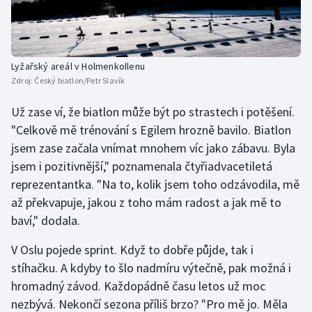
Lyžařský areál v Holmenkollenu
Zdroj:
Český biatlon/Petr Slavík
Už zase ví, že biatlon může být po strastech i potěšení.
"Celkově mě trénování s Egilem hrozně bavilo. Biatlon
jsem zase začala vnímat mnohem víc jako zábavu. Byla
jsem i pozitivnější," poznamenala čtyřiadvacetiletá
reprezentantka. "Na to, kolik jsem toho odzávodila, mě
až překvapuje, jakou z toho mám radost a jak mě to
baví," dodala.
V Oslu pojede sprint. Když to dobře půjde, tak i
stíhačku. A kdyby to šlo nadmíru výtečně, pak možná i
hromadný závod. Každopádně času letos už moc
nezbývá. Nekončí sezona příliš brzo? "Pro mě jo. Měla