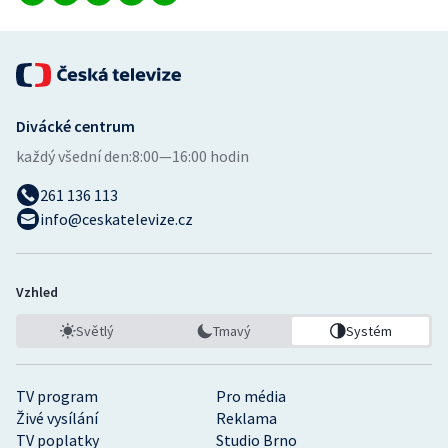
Divácké centrum
každý všední den:
8:00—16:00 hodin
261 136 113
info@ceskatelevize.cz
Vzhled
Světlý
Tmavý
Systém
TV program
Pro média
Živé vysílání
Reklama
TV poplatky
Studio Brno