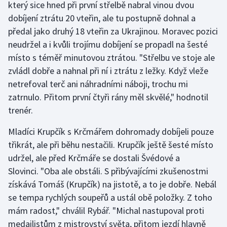
který sice hned při první střelbě nabral vinou dvou
dobíjení ztrátu 20 vteřin, ale tu postupně dohnal a
Gymnastika
předal jako druhý 18 vteřin za Ukrajinou. Moravec pozici
neudržel a i kvůli trojímu dobíjení se propadl na šesté
Házená
místo s téměř minutovou ztrátou. "Střelbu ve stoje ale
zvládl dobře a nahnal při ní i ztrátu z ležky. Když vleže
Jezdectví
netrefoval terč ani náhradními náboji, trochu mi
zatrnulo. Přitom první čtyři rány měl skvělé," hodnotil
Judo
trenér.
Krasobruslení
Mladíci Krupčík s Krčmářem dohromady dobíjeli pouze
třikrát, ale při běhu nestačili. Krupčík ještě šesté místo
Lezení
udržel, ale před Krčmáře se dostali Švédové a
Lyže a snowboard
Slovinci. "Oba ale obstáli. S přibývajícími zkušenostmi
získává Tomáš (Krupčík) na jistotě, a to je dobře. Nebál
Moderní pětiboj
se tempa rychlých soupeřů a ustál obě položky. Z toho
mám radost," chválil Rybář. "Michal nastupoval proti
Motorsport
medailistům z mistrovství světa, přitom jezdí hlavně