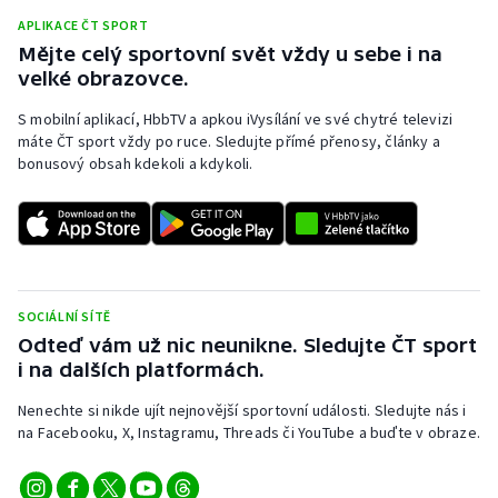
Stolní tenis
APLIKACE ČT SPORT
Mějte celý sportovní svět vždy u sebe i na
Triatlon
velké obrazovce.
S mobilní aplikací, HbbTV a apkou iVysílání ve své chytré televizi
Veslování
máte ČT sport vždy po ruce. Sledujte přímé přenosy, články a
bonusový obsah kdekoli a kdykoli.
Vodní slalom
Volejbal
Ostatní
SOCIÁLNÍ SÍTĚ
Odteď vám už nic neunikne. Sledujte ČT sport
i na dalších platformách.
Nenechte si nikde ujít nejnovější sportovní události. Sledujte nás i
na Facebooku, X, Instagramu, Threads či YouTube a buďte v obraze.