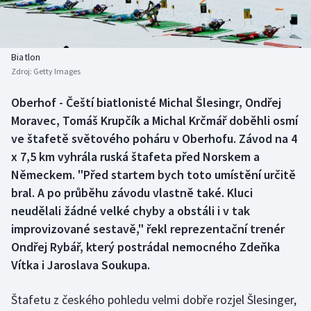
Baseball a softbal
Soutěže
Basketbal
Historické návraty
Biatlon
Zdroj:
Getty Images
Biatlon
Aplikace ČT sport
Oberhof - Čeští biatlonisté Michal Šlesingr, Ondřej
Boby a skeleton
AZ kvíz
Moravec, Tomáš Krupčík a Michal Krčmář doběhli osmí
ve štafetě světového poháru v Oberhofu. Závod na 4
Box
x 7,5 km vyhrála ruská štafeta před Norskem a
Německem. "Před startem bych toto umístění určitě
Curling
bral. A po průběhu závodu vlastně také. Kluci
neudělali žádné velké chyby a obstáli i v tak
Dostihy
improvizované sestavě," řekl reprezentační trenér
Florbal
Ondřej Rybář, který postrádal nemocného Zdeňka
Vítka i Jaroslava Soukupa.
Futsal
Štafetu z českého pohledu velmi dobře rozjel Šlesinger,
Golf