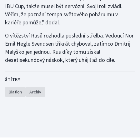
IBU Cup, takže musel být nervózní. Svoji roli zvládl.
Olympijské hry
Věřím, že poznání tempa světového poháru mu v
kariéře pomůže," dodal.
Parasport
O vítězství Rusů rozhodla poslední střelba. Vedoucí Nor
Plavání
Emil Hegle Svendsen třikrát chyboval, zatímco Dmitrij
Malyško jen jednou. Rus díky tomu získal
Plážový volejbal
desetisekundový náskok, který uhájil až do cíle.
Ragby
ŠTÍTKY
Rychlobruslení
Biatlon
Archiv
Rychlostní kanoistika
Short track
Sportovní střelba