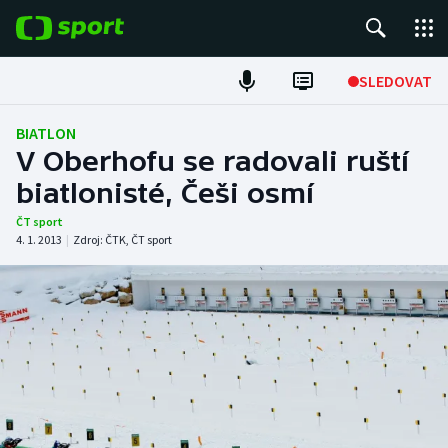
POPULÁRNÍ
SLEDOVAT
Fotbal
BIATLON
V Oberhofu se radovali ruští
Hokej
biatlonisté, Češi osmí
Tenis
ČT sport
4. 1. 2013
|
Zdroj:
ČTK
,
ČT sport
Atletika
Cyklistika
DALŠÍ SPORTY
Americký fotbal
NEPŘEHLÉDNĚTE