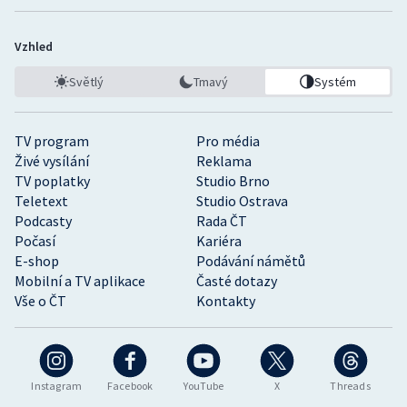
Vzhled
Světlý
Tmavý
Systém
TV program
Pro média
Živé vysílání
Reklama
TV poplatky
Studio Brno
Teletext
Studio Ostrava
Podcasty
Rada ČT
Počasí
Kariéra
E-shop
Podávání námětů
Mobilní a TV aplikace
Časté dotazy
Vše o ČT
Kontakty
Instagram
Facebook
YouTube
X
Threads