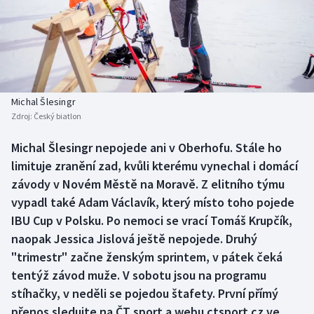
Baseball a softbal
Soutěže
Basketbal
Historické návraty
Biatlon
Aplikace ČT sport
Michal Šlesingr
Boby a skeleton
AZ kvíz
Zdroj:
Český biatlon
Box
Michal Šlesingr nepojede ani v Oberhofu. Stále ho
limituje zranění zad, kvůli kterému vynechal i domácí
Curling
závody v Novém Městě na Moravě. Z elitního týmu
vypadl také Adam Václavík, který místo toho pojede
Dostihy
IBU Cup v Polsku. Po nemoci se vrací Tomáš Krupčík,
naopak Jessica Jislová ještě nepojede. Druhý
Florbal
"trimestr" začne ženským sprintem, v pátek čeká
tentýž závod muže. V sobotu jsou na programu
Futsal
stíhačky, v neděli se pojedou štafety. První přímý
přenos sledujte na ČT sport a webu ctsport.cz ve
Golf