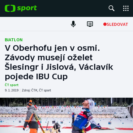
POPULÁRNÍ
SLEDOVAT
Fotbal
BIATLON
V Oberhofu jen v osmi.
Hokej
Závody musejí oželet
Šlesingr i Jislová, Václavík
Tenis
pojede IBU Cup
Atletika
ČT sport
9. 1. 2019
|
Zdroj:
ČTK
,
ČT sport
Cyklistika
DALŠÍ SPORTY
Americký fotbal
NEPŘEHLÉDNĚTE