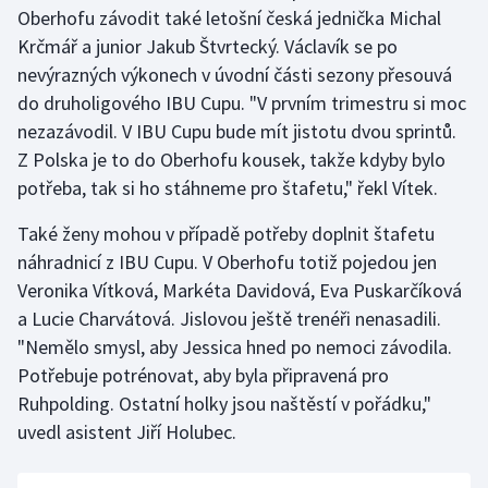
Stolní tenis
Oberhofu závodit také letošní česká jednička Michal
Krčmář a junior Jakub Štvrtecký. Václavík se po
Triatlon
nevýrazných výkonech v úvodní části sezony přesouvá
do druholigového IBU Cupu. "V prvním trimestru si moc
Veslování
nezazávodil. V IBU Cupu bude mít jistotu dvou sprintů.
Z Polska je to do Oberhofu kousek, takže kdyby bylo
Vodní slalom
potřeba, tak si ho stáhneme pro štafetu," řekl Vítek.
Volejbal
Také ženy mohou v případě potřeby doplnit štafetu
náhradnicí z IBU Cupu. V Oberhofu totiž pojedou jen
Ostatní
Veronika Vítková, Markéta Davidová, Eva Puskarčíková
a Lucie Charvátová. Jislovou ještě trenéři nenasadili.
"Nemělo smysl, aby Jessica hned po nemoci závodila.
Potřebuje potrénovat, aby byla připravená pro
Ruhpolding. Ostatní holky jsou naštěstí v pořádku,"
uvedl asistent Jiří Holubec.