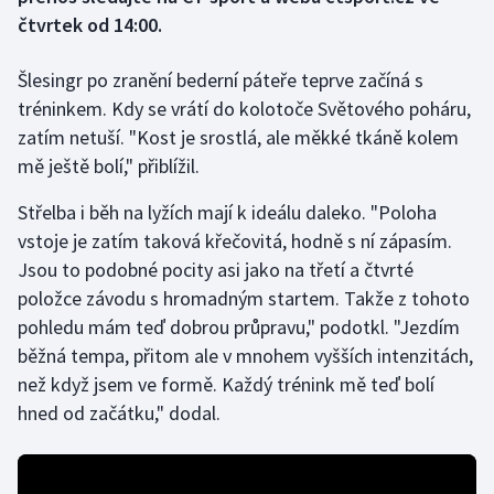
čtvrtek od 14:00.
Gymnastika
Šlesingr po zranění bederní páteře teprve začíná s
Házená
tréninkem. Kdy se vrátí do kolotoče Světového poháru,
zatím netuší. "Kost je srostlá, ale měkké tkáně kolem
Jezdectví
mě ještě bolí," přiblížil.
Judo
Střelba i běh na lyžích mají k ideálu daleko. "Poloha
vstoje je zatím taková křečovitá, hodně s ní zápasím.
Krasobruslení
Jsou to podobné pocity asi jako na třetí a čtvrté
položce závodu s hromadným startem. Takže z tohoto
Lezení
pohledu mám teď dobrou průpravu," podotkl. "Jezdím
běžná tempa, přitom ale v mnohem vyšších intenzitách,
Lyže a snowboard
než když jsem ve formě. Každý trénink mě teď bolí
hned od začátku," dodal.
Moderní pětiboj
Motorsport