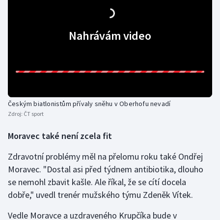
Olympijské hry
Nahrávám video
Parasport
Plavání
Plážový volejbal
Českým biatlonistům přívaly sněhu v Oberhofu nevadí
Ragby
Zdroj:
ČT sport
Rychlobruslení
Moravec také není zcela fit
Zdravotní problémy měl na přelomu roku také Ondřej
Rychlostní kanoistika
Moravec. "Dostal asi před týdnem antibiotika, dlouho
Short track
se nemohl zbavit kašle. Ale říkal, že se cítí docela
dobře," uvedl trenér mužského týmu Zdeněk Vítek.
Sportovní střelba
Vedle Moravce a uzdraveného Krupčíka bude v