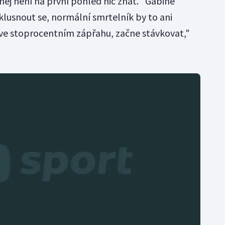
ěj není na první pohled nic znát. "Gábině
lusnout se, normální smrtelník by to ani
 ve stoprocentním zápřahu, začne stávkovat,"