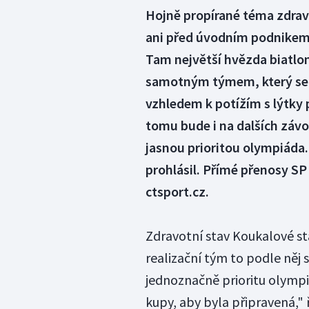
Hojně propírané téma zdrav
ani před úvodním podnikem
Tam největší hvězda biatlo
samotným týmem, který se 
vzhledem k potížím s lýtky p
tomu bude i na dalších závo
jasnou prioritou olympiáda.
prohlásil. Přímé přenosy SP
ctsport.cz.
Zdravotní stav Koukalové stá
realizační tým to podle něj
jednoznačně prioritu olympiá
kupy, aby byla připravená," 