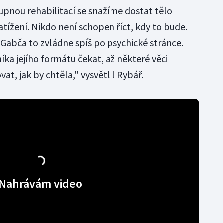
tupnou rehabilitací se snažíme dostat tělo
tížení. Nikdo není schopen říct, kdy to bude.
 Gabča to zvládne spíš po psychické stránce.
ka jejího formátu čekat, až některé věci
at, jak by chtěla," vysvětlil Rybář.
Nahrávám video