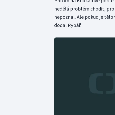
Přitom na Koukalové podle n
nedělá problém chodit, prok
nepoznal. Ale pokud je tělo
dodal Rybář.