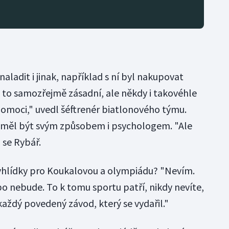
aladit i jinak, například s ní byl nakupovat
to samozřejmě zásadní, ale někdy i takovéhle
omoci," uvedl šéftrenér biatlonového týmu.
j měl být svým způsobem i psychologem. "Ale
 se Rybář.
vyhlídky pro Koukalovou a olympiádu? "Nevím.
bo nebude. To k tomu sportu patří, nikdy nevíte,
 každý povedený závod, který se vydařil."