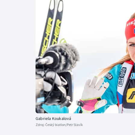
Curling
Dostihy
Florbal
Futsal
Golf
Gymnastika
Gabriela Koukalová
Zdroj:
Český biatlon/Petr Slavík