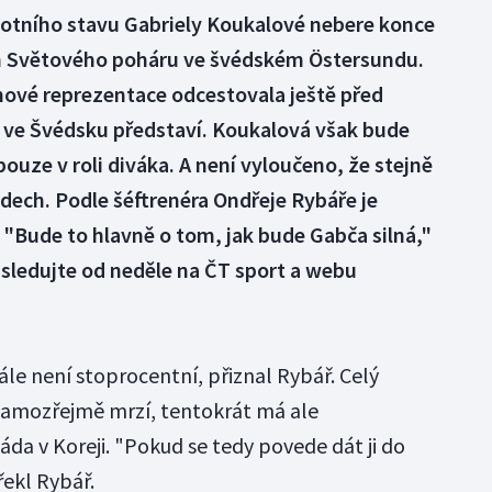
otního stavu Gabriely Koukalové nebere konce
 Světového poháru ve švédském Östersundu.
nové reprezentace odcestovala ještě před
ve Švédsku představí. Koukalová však bude
ouze v roli diváka. A není vyloučeno, že stejně
dech. Podle šéftrenéra Ondřeje Rybáře je
 "Bude to hlavně o tom, jak bude Gabča silná,"
 sledujte od neděle na ČT sport a webu
le není stoprocentní, přiznal Rybář. Celý
 samozřejmě mrzí, tentokrát má ale
da v Koreji. "Pokud se tedy povede dát ji do
řekl Rybář.