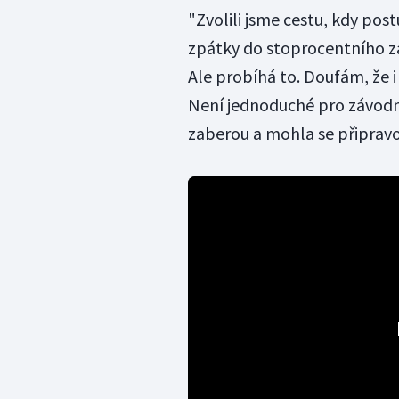
"Zvolili jsme cestu, kdy pos
zpátky do stoprocentního za
Ale probíhá to. Doufám, že i
Není jednoduché pro závodní
zaberou a mohla se připravov