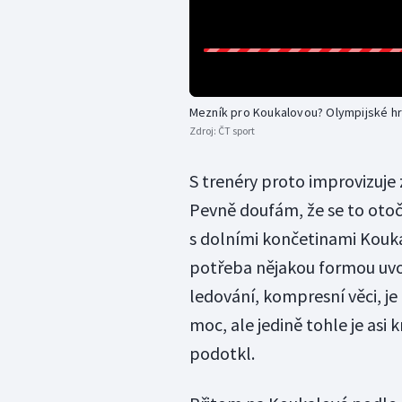
Mezník pro Koukalovou? Olympijské hry
Zdroj:
ČT sport
S trenéry proto improvizuje z
Pevně doufám, že se to otočí 
s dolními končetinami Kouka
potřeba nějakou formou uvo
ledování, kompresní věci, je
moc, ale jedině tohle je asi
podotkl.