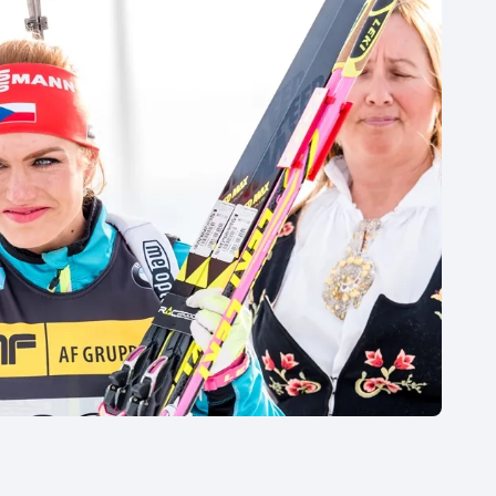
Moderní pětiboj
Triatlon
Motorsport
Veslování
Olympijské hry
Vodní slalom
Parasport
Volejbal
Plavání
Ostatní
Plážový volejbal