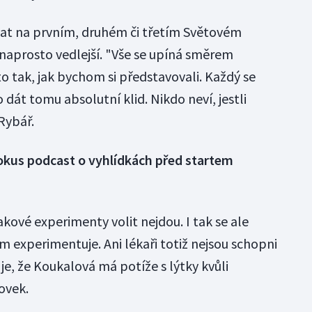
at na prvním, druhém či třetím Světovém
naprosto vedlejší. "Vše se upíná směrem
o tak, jak bychom si představovali. Každý se
 dát tomu absolutní klid. Nikdo neví, jestli
Rybář.
kus podcast o vyhlídkách před startem
kové experimenty volit nejdou. I tak se ale
experimentuje. Ani lékaři totiž nejsou schopni
 je, že Koukalová má potíže s lýtky kvůli
ovek.