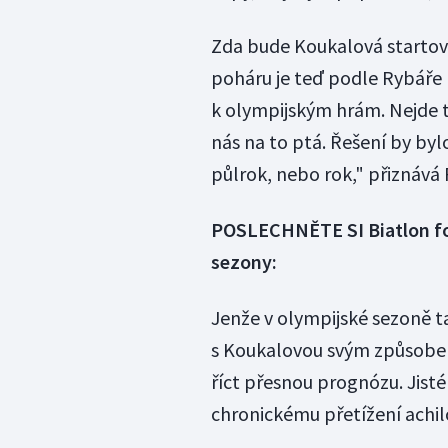
Zda bude Koukalová startov
poháru je teď podle Rybáře 
k olympijským hrám. Nejde t
nás na to ptá. Řešení by bylo
půlrok, nebo rok," přiznává 
POSLECHNĚTE SI Biatlon fo
sezony:
Jenže v olympijské sezoně ta
s Koukalovou svým způsobem 
říct přesnou prognózu. Jisté
chronickému přetížení achil