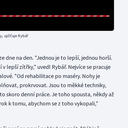
, ujišťuje Rybář
e dne na den. "Jednou je to lepší, jednou horší.
v lepší zítřky," uvedl Rybář. Nejvíce se pracuje
lové. "Od rehabilitace po maséry. Nohy je
lňovat, prokrvovat. Jsou to měkké techniky,
 to skoro denní práce. Je toho spousta, někdy až
 krok k tomu, abychom se z toho vykopali,"