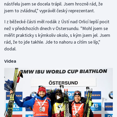
nástřelu jsem se docela trápil. Jsem hrozně rád, že
Olympijské hry
jsem to zvládnul," vyprávěl český reprezentant.
Parasport
I z běžecké části měl rodák z Ústí nad Orlicí lepší pocit
než v předchozích dnech v Östersundu. "Mohl jsem se
Plavání
měřit prakticky s kýmkoliv okolo, s kým jsem jel. Jsem
rád, že to jde takhle. Jde to nahoru a cítím se líp,"
Plážový volejbal
dodal.
Ragby
Videa
Rychlobruslení
Rychlostní kanoistika
Short track
Sportovní střelba