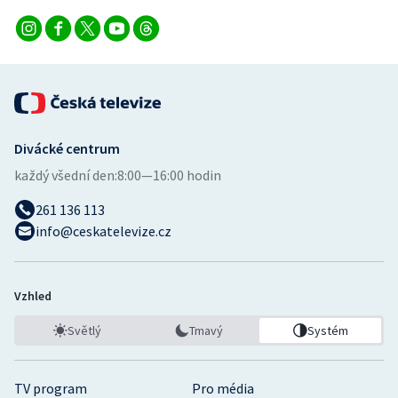
Divácké centrum
každý všední den:
8:00—16:00 hodin
261 136 113
info@ceskatelevize.cz
Vzhled
Světlý
Tmavý
Systém
TV program
Pro média