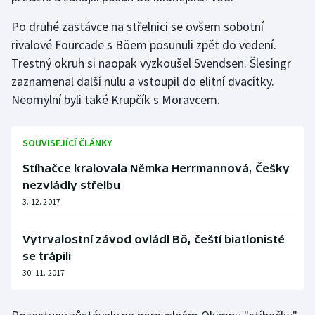
Po druhé zastávce na střelnici se ovšem sobotní
rivalové Fourcade s Böem posunuli zpět do vedení.
Trestný okruh si naopak vyzkoušel Svendsen. Šlesingr
zaznamenal další nulu a vstoupil do elitní dvacítky.
Neomylní byli také Krupčík s Moravcem.
SOUVISEJÍCÍ ČLÁNKY
Stíhačce kralovala Němka Herrmannová, Češky
nezvládly střelbu
3. 12. 2017
Vytrvalostní závod ovládl Bö, čeští biatlonisté
se trápili
30. 11. 2017