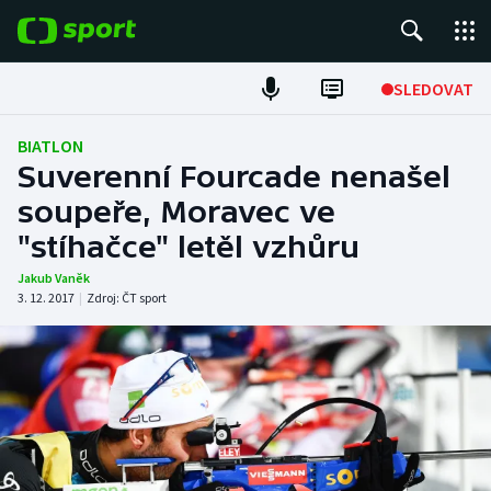
POPULÁRNÍ
SLEDOVAT
Fotbal
BIATLON
Suverenní Fourcade nenašel
Hokej
soupeře, Moravec ve
"stíhačce" letěl vzhůru
Tenis
Jakub Vaněk
Atletika
3. 12. 2017
|
Zdroj:
ČT sport
Cyklistika
DALŠÍ SPORTY
Americký fotbal
NEPŘEHLÉDNĚTE