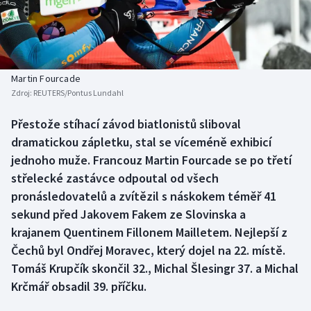
Baseball a softbal
Soutěže
Basketbal
Historické návraty
Biatlon
Aplikace ČT sport
Martin Fourcade
Zdroj:
REUTERS/Pontus Lundahl
Boby a skeleton
AZ kvíz
Přestože stíhací závod biatlonistů sliboval
dramatickou zápletku, stal se víceméně exhibicí
Box
jednoho muže. Francouz Martin Fourcade se po třetí
Curling
střelecké zastávce odpoutal od všech
pronásledovatelů a zvítězil s náskokem téměř 41
Dostihy
sekund před Jakovem Fakem ze Slovinska a
krajanem Quentinem Fillonem Mailletem. Nejlepší z
Florbal
Čechů byl Ondřej Moravec, který dojel na 22. místě.
Tomáš Krupčík skončil 32., Michal Šlesingr 37. a Michal
Futsal
Krčmář obsadil 39. příčku.
Golf