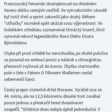
Francouzský fenomén zkompletoval na chladném
Severu sbírku cenných vavřínů. Ve vytrvalostním závodě
Gymnastika
byl totiž třetí a sprint zakončil jako druhý. Během
"stíhačky" nicméně opět ukázal svou výjimečnost. Ve
Házená
švédském středisku zaznamenal čtrnáctý triumf, čímž
Jezdectví
vyrovnal rekord legendárního Nora Oleho Einara
Björndalena.
Judo
Chyba při první střelbě ho nerozhodila, po druhé položce
se posunul na vedoucí pozici a náskok s chirurgickou
Krasobruslení
přesností zvyšoval až do konce. Zbytku startovního
Lezení
pole v čele s Fakem či Fillonem Mailletem nedal
sebemenší šanci.
Lyže a snowboard
Český prapor statečně držel Moravec. Vyrážel sice ze
Moderní pětiboj
44. místa, ale na 12,5 kilometru dlouhé trati zaváhal
pouze jednou a přeskočil hned dvaadvacet
Motorsport
soupeřů. "Střelnice dnes nebyla úplně jednoduchá. V