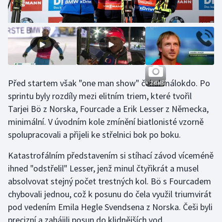
Stolní tenis
Triatlon
Veslování
Vodní slalom
Před startem však "one man show" čekal málokdo. Po
+ 2 další
sprintu byly rozdíly mezi elitním triem, které tvořil
Volejbal
Tarjei Bö z Norska, Fourcade a Erik Lesser z Německa,
minimální. V úvodním kole zmínění biatlonisté vzorně
Ostatní
spolupracovali a přijeli ke střelnici bok po boku.
Katastrofálním představením si stíhací závod víceméně
ihned "odstřelil" Lesser, jenž minul čtyřikrát a musel
absolvovat stejný počet trestných kol. Bö s Fourcadem
chybovali jednou, což k posunu do čela využil triumvirát
pod vedením Emila Hegle Svendsena z Norska. Češi byli
precizní a zahájili posun do klidnějších vod.