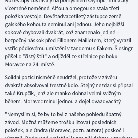
Rozestupy zůstávaly na pomyslném Olympu "stíhačky"
víceméně neměnné. Alfou a omegou se stala třetí
položka vestoje. Devětadvacetiletý zástupce země
galského kohouta neminul ani jednou. Jeho nejbližší
sokové chybovali dvakrát, což znamenalo jediné –
bezpečný náskok před Fillonem Mailletem, který vyrazil
vstříc pódiovému umístění v tandemu s Fakem. Šlesingr
přišel o "čistý štít" a odjížděl ze střelnice po boku
Moravce na 24. místě.
Solidní pozici nicméně neudržel, protože v závěru
dvakrát absolvoval trestné kolo. Stejný nezdar si připsal
také Krupčík, jenž ale manko dohnal velmi svižným
během. Moravec minul jednou a dojel dvaadvacátý.
"Nemyslím si, že by to byl z našeho pohledu špatný
závod. Možná můžeme trošku litovat posledních
položek, ale Ondra (Moravec, pozn. autora) poskočil