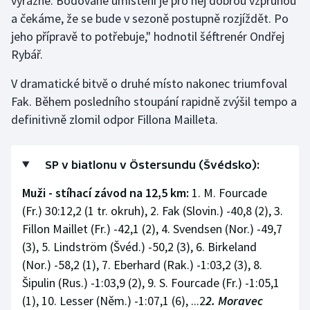
výrazně. Bodované umístění je pro něj dobrou vzpruhou
a čekáme, že se bude v sezoně postupně rozjíždět. Po
jeho přípravě to potřebuje," hodnotil šéftrenér Ondřej
Rybář.
V dramatické bitvě o druhé místo nakonec triumfoval
Fak. Během posledního stoupání rapidně zvýšil tempo a
definitivně zlomil odpor Fillona Mailleta.
SP v biatlonu v Östersundu (Švédsko):
Muži - stíhací závod na 12,5 km:
1. M. Fourcade
(Fr.) 30:12,2 (1 tr. okruh), 2. Fak (Slovin.) -40,8 (2), 3.
Fillon Maillet (Fr.) -42,1 (2), 4. Svendsen (Nor.) -49,7
(3), 5. Lindström (Švéd.) -50,2 (3), 6. Birkeland
(Nor.) -58,2 (1), 7. Eberhard (Rak.) -1:03,2 (3), 8.
Šipulin (Rus.) -1:03,9 (2), 9. S. Fourcade (Fr.) -1:05,1
(1), 10. Lesser (Něm.) -1:07,1 (6), ...2
2. Moravec