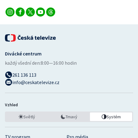
Divácké centrum
každý všední den:
8:00—16:00 hodin
261 136 113
info@ceskatelevize.cz
Vzhled
Světlý
Tmavý
Systém
TV program
Pro média