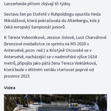
Lenzerheide přitom zbývají tři týdny.
Gymnastika
Sestavu žen po štafetě v Ruhpoldingu opustila Heda
Mikolášová, která pokračovala do Altenbergu, kde ji
Házená
čeká evropský šampionát juniorů.
Jezdectví
K Tereze Voborníkové, Jessice Jislové, Lucii Charvátové
(bronzové medailistce ze sprintu na MS 2020 v
Judo
Anterselvě, pozn. red.) a Kristýně Otcovské se v
Anterselvě, nacházející se v nadmořské výšce 1634
Krasobruslení
metrů, připojila jako pátá žena Tereza Vinklárková,
která bude v eltitním seriálu startovat poprvé od
Lezení
prosince 2023.
Lyže a snowboard
Videa
Moderní pětiboj
Motorsport