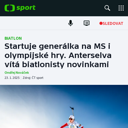
POPULÁRNÍ
SLEDOVAT
Fotbal
BIATLON
Startuje generálka na MS i
Hokej
olympijské hry. Anterselva
vítá biatlonisty novinkami
Tenis
Ondřej Nováček
Atletika
23. 1. 2025
|
Zdroj:
ČT sport
Cyklistika
DALŠÍ SPORTY
Americký fotbal
NEPŘEHLÉDNĚTE