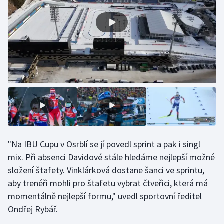
Olympijské hry
Parasport
Plavání
Plážový volejbal
Ragby
Rychlobruslení
"Na IBU Cupu v Osrblí se jí povedl sprint a pak i singl
mix. Při absenci Davidové stále hledáme nejlepší možné
Rychlostní kanoistika
složení štafety. Vinklárková dostane šanci ve sprintu,
aby trenéři mohli pro štafetu vybrat čtveřici, která má
Short track
momentálně nejlepší formu," uvedl sportovní ředitel
Sportovní střelba
Ondřej Rybář.