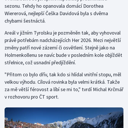
sezonu. Tehdy ho opanovala domácí Dorothea
Wiererová, nejlepší Češka Davidová byla s dvěma
chybami šestnáctá.
Areál v jižním Tyrolsku je pozměněn tak, aby vyhovoval
právě potřebám nadcházejících Her 2026. Mezi největší
změny patří nové zázemí či osvětlení. Stejně jako na
Holmenkollenu se navíc bude v posledním kole objíždět
střelnice, což usnadní předjíždění.
"Přitom co bylo dřív, tak kdo si hlídal vnitřní stopu, měl
velkou výhodu. Cílová rovinka byla velmi krátká. Takže
za mě větší férovost a líbí se mi to," tvrdí Michal Krčmář
v rozhovoru pro ČT sport.