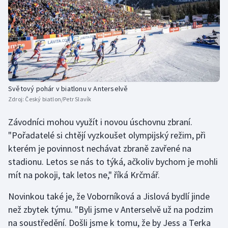
Světový pohár v biatlonu v Anterselvě
Zdroj:
Český biatlon/Petr Slavík
Závodníci mohou využít i novou úschovnu zbraní.
"Pořadatelé si chtějí vyzkoušet olympijský režim, při
kterém je povinnost nechávat zbraně zavřené na
stadionu. Letos se nás to týká, ačkoliv bychom je mohli
mít na pokoji, tak letos ne," říká Krčmář.
Novinkou také je, že Voborníková a Jislová bydlí jinde
než zbytek týmu. "Byli jsme v Anterselvě už na podzim
na soustředění. Došli jsme k tomu, že by Jess a Terka