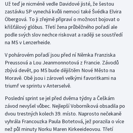
Už teď je nicméně vedle Davidové jisté, že šestou
Stolní tenis
zastávku SP vynechá kvůli nemoci také Švédka Elvira
Triatlon
Öbergová. To ji zřejmě připraví o možnost bojovat o
křišťálový glóbus. Třetí žena průběžného pořadí ale
Veslování
podle svých slov nechce riskovat a raději se soustředí
na MS v Lenzerheide.
Vodní slalom
V pohárovém pořadí jsou před ní Němka Franziska
Volejbal
Preussová a Lou Jeanmonnotová z Francie. Závodů
zbývá devět, po MS bude dějištěm Nové Město na
Ostatní
Moravě. Obě jsou i zároveň velkými favoritkami na
triumf ve sprintu v Anterselvě.
Poslední sprint se jel před dvěma týdny a Češkám
závod nevyšel vůbec. Nejlepší Voborníková obsadila po
dvou trestných kolech 39. místo. Naprosto nečekaně
vyhrála Francouzka Paula Botetová, jež porazila o více
než půl minuty Norku Maren Kirkeeideovou. Třetí