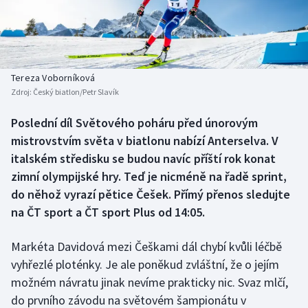
Baseball a softbal
Soutěže
Basketbal
Historické návraty
Biatlon
Aplikace ČT sport
Tereza Voborníková
Zdroj:
Český biatlon/Petr Slavík
Boby a skeleton
AZ kvíz
Poslední díl Světového poháru před únorovým
mistrovstvím světa v biatlonu nabízí Anterselva. V
Box
italském středisku se budou navíc příští rok konat
Curling
zimní olympijské hry. Teď je nicméně na řadě sprint,
do něhož vyrazí pětice Češek. Přímý přenos sledujte
Dostihy
na ČT sport a ČT sport Plus od 14:05.
Florbal
Markéta Davidová mezi Češkami dál chybí kvůli léčbě
vyhřezlé ploténky. Je ale poněkud zvláštní, že o jejím
Futsal
možném návratu jinak nevíme prakticky nic. Svaz mlčí,
do prvního závodu na světovém šampionátu v
Golf