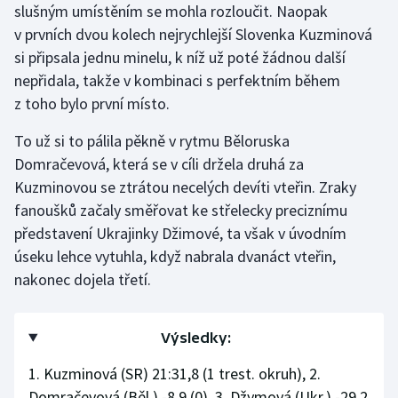
slušným umístěním se mohla rozloučit. Naopak
v prvních dvou kolech nejrychlejší Slovenka Kuzminová
si připsala jednu minelu, k níž už poté žádnou další
nepřidala, takže v kombinaci s perfektním během
z toho bylo první místo.
To už si to pálila pěkně v rytmu Běloruska
Domračevová, která se v cíli držela druhá za
Kuzminovou se ztrátou necelých devíti vteřin. Zraky
fanoušků začaly směřovat ke střelecky preciznímu
představení Ukrajinky Džimové, ta však v úvodním
úseku lehce vytuhla, když nabrala dvanáct vteřin,
nakonec dojela třetí.
Výsledky:
1. Kuzminová (SR) 21:31,8 (1 trest. okruh), 2.
Domračevová (Běl.) -8,9 (0), 3. Džymová (Ukr.) -29,2