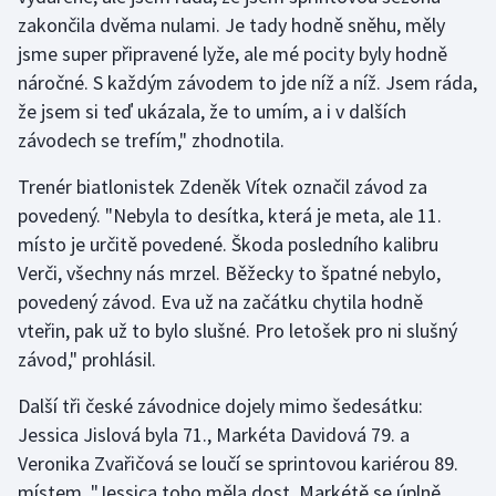
Stolní tenis
zakončila dvěma nulami. Je tady hodně sněhu, měly
jsme super připravené lyže, ale mé pocity byly hodně
Triatlon
náročné. S každým závodem to jde níž a níž. Jsem ráda,
že jsem si teď ukázala, že to umím, a i v dalších
Veslování
závodech se trefím," zhodnotila.
Vodní slalom
Trenér biatlonistek Zdeněk Vítek označil závod za
povedený. "Nebyla to desítka, která je meta, ale 11.
Volejbal
místo je určitě povedené. Škoda posledního kalibru
Verči, všechny nás mrzel. Běžecky to špatné nebylo,
Ostatní
povedený závod. Eva už na začátku chytila hodně
vteřin, pak už to bylo slušné. Pro letošek pro ni slušný
závod," prohlásil.
Další tři české závodnice dojely mimo šedesátku:
Jessica Jislová byla 71., Markéta Davidová 79. a
Veronika Zvařičová se loučí se sprintovou kariérou 89.
místem. "Jessica toho měla dost. Markétě se úplně