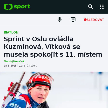
POPULÁRNÍ
SLEDOVAT
Fotbal
BIATLON
Sprint v Oslu ovládla
Hokej
Kuzminová, Vítková se
musela spokojit s 11. místem
Tenis
Ondřej Nováček
Atletika
15. 3. 2018
|
Zdroj:
ČT sport
Cyklistika
DALŠÍ SPORTY
Americký fotbal
NEPŘEHLÉDNĚTE