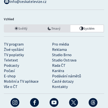
info@ceskatelevize.cz
Vzhled
Světlý
Tmavý
Systém
TV program
Pro média
Živé vysílání
Reklama
TV poplatky
Studio Brno
Teletext
Studio Ostrava
Podcasty
Rada ČT
Počasí
Kariéra
E-shop
Podávání námětů
Mobilní a TV aplikace
Časté dotazy
Vše o ČT
Kontakty