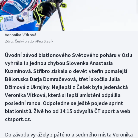
Baseball a softbal
Soutěže
Basketbal
Historické návraty
Biatlon
Aplikace ČT sport
Veronika Vítková
Zdroj:
Český biatlon/Petr Slavík
Boby a skeleton
AZ kvíz
Úvodní závod biatlonového Světového poháru v Oslu
vyhrála i s jednou chybou Slovenka Anastasia
Box
Kuzminová. Stříbro získala o devět vteřin pomalejší
Curling
Běloruska Darja Domračevová, třetí skočila Julia
Džimová z Ukrajiny. Nejlepší z Češek byla jedenáctá
Dostihy
Veronika Vítková, která si lepší umístění odpálila
poslední ranou. Odpoledne se ještě pojede sprint
Florbal
biatlonistů. Živě ho od 14:15 odvysílá ČT sport a web
ctsport.cz.
Futsal
Do závodu vyrážely z pátého a sedmého místa Veronika
Golf