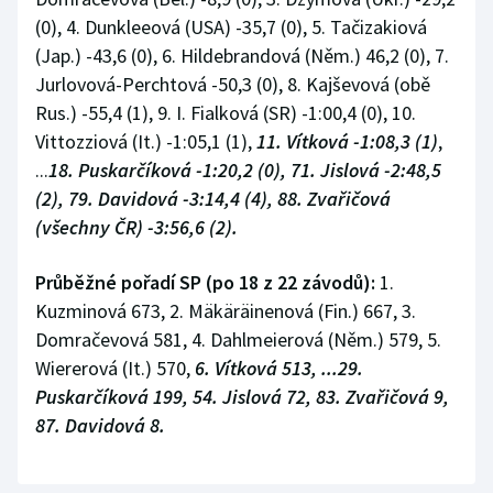
(0), 4. Dunkleeová (USA) -35,7 (0), 5. Tačizakiová
(Jap.) -43,6 (0), 6. Hildebrandová (Něm.) 46,2 (0), 7.
Jurlovová-Perchtová -50,3 (0), 8. Kajševová (obě
Rus.) -55,4 (1), 9. I. Fialková (SR) -1:00,4 (0), 10.
Vittozziová (It.) -1:05,1 (1),
11. Vítková -1:08,3 (1)
,
...
18. Puskarčíková -1:20,2 (0), 71. Jislová -2:48,5
(2), 79. Davidová -3:14,4 (4), 88. Zvařičová
(všechny ČR) -3:56,6 (2).
Průběžné pořadí SP (po 18 z 22 závodů):
1.
Kuzminová 673, 2. Mäkäräinenová (Fin.) 667, 3.
Domračevová 581, 4. Dahlmeierová (Něm.) 579, 5.
Wiererová (It.) 570,
6. Vítková 513, ...29.
Puskarčíková 199, 54. Jislová 72, 83. Zvařičová 9,
87. Davidová 8.