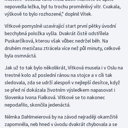
nepovedla ležka, byl tu trochu proměnlivý vítr. Cvakala,
výškově to bylo rozhozené," doplnil Vítek.
Vítkové pomyslně uzavírající start první pětky úvodní
bezchybná položka vyšla. Dvakrát čistě odstřílela
Puskarčíková, kterou však vůbec nedržel běh. Na
druhém mezičasu ztrácela více než půl minuty, celkově
byla osmnáctá.
Jak už to tak bylo několikrát, Vítková musela i v Oslu na
trestné kolo až poslední ránou na stojce a v cíli tak
sledovala, zda se udrží alespoň v nejlepší desítce, když
se před ní dokázala životním výsledkem napasovat i
Slovenka Ivona Fialková. Vítkové se to nakonec
nepodařilo, skončila jedenáctá.
Němka Dahlmeierová by na závod nejraději okamžitě
zapomněla, neb hned v úvodu dvakrát chybovala a se