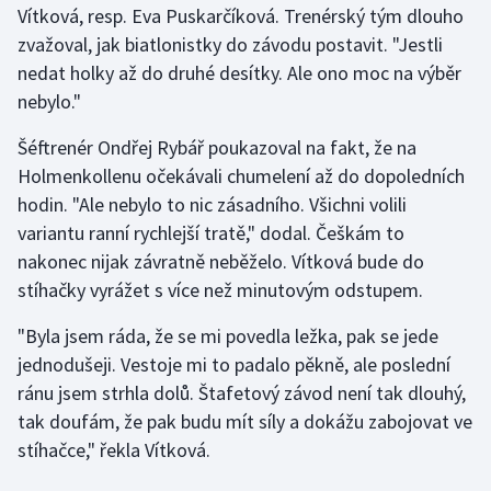
Vítková, resp. Eva Puskarčíková. Trenérský tým dlouho
zvažoval, jak biatlonistky do závodu postavit. "Jestli
Gymnastika
nedat holky až do druhé desítky. Ale ono moc na výběr
nebylo."
Házená
Šéftrenér Ondřej Rybář poukazoval na fakt, že na
Jezdectví
Holmenkollenu očekávali chumelení až do dopoledních
hodin. "Ale nebylo to nic zásadního. Všichni volili
Judo
variantu ranní rychlejší tratě," dodal. Češkám to
nakonec nijak závratně neběželo. Vítková bude do
Krasobruslení
stíhačky vyrážet s více než minutovým odstupem.
Lezení
"Byla jsem ráda, že se mi povedla ležka, pak se jede
jednodušeji. Vestoje mi to padalo pěkně, ale poslední
Lyže a snowboard
ránu jsem strhla dolů. Štafetový závod není tak dlouhý,
Moderní pětiboj
tak doufám, že pak budu mít síly a dokážu zabojovat ve
stíhačce," řekla Vítková.
Motorsport