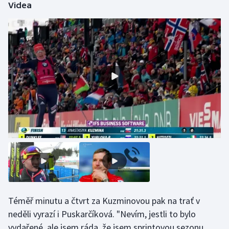
Videa
Olympijské hry
Parasport
Plavání
Plážový volejbal
Ragby
Rychlobruslení
Rychlostní kanoistika
Short track
Téměř minutu a čtvrt za Kuzminovou pak na trať v
Sportovní střelba
neděli vyrazí i Puskarčíková. "Nevím, jestli to bylo
vydařené, ale jsem ráda, že jsem sprintovou sezonu