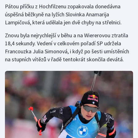
Pátou příčku z Hochfilzenu zopakovala donedávna
Olympijské hry
úspěšná běžkyně na lyžích Slovinka Anamarija
Lampičová, která udělala jen dvě chyby na střelnici.
Parasport
Znovu byla nejrychlejší v běhu a na Wiererovou ztratila
Plavání
18,4 sekundy. Vedení v celkovém pořadí SP udržela
Francouzka Julia Simonová, i když po šesti umístěních
Plážový volejbal
na stupních vítězů v řadě tentokrát skončila devátá.
Ragby
Rychlobruslení
Rychlostní kanoistika
Short track
Sportovní střelba