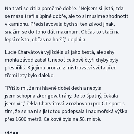
Na trati se cítila poměrně dobře. "Nejsem si jistá, zda
se máza trefila úplně dobře, ale to si musíme zhodnotit
v kamionu. Představovala bych si ten závod jinak,
snažím se do toho dát maximum. Občas to stačí na
lepší místo, občas na horší," doplnila.
Lucie Charvátová vyjížděla už jako šestá, ale záhy
mohla závod zabalit, neboť celkově čtyři chyby byly
přespříliš. K jejímu bronzu z mistrovství světa před
třemi lety bylo daleko.
"Přišlo mi, že mi hlavně došel dech a nebyla
jsem schopna zkorigovat rány. Je to špatný, čekala
jsem víc," řekla Charvátová v rozhovoru pro ČT sport s
tím, že se na ni s jistotou podepsala i nadmořská výška
přes 1600 metrů. Celkově byla na 58. místě.
Videa