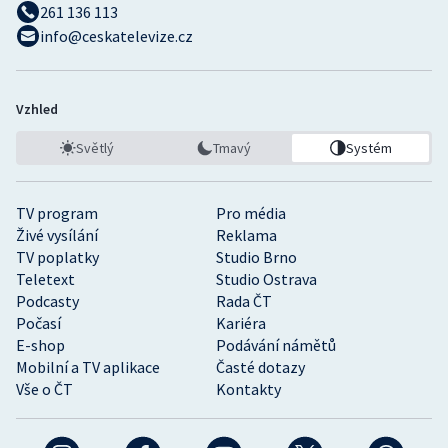
261 136 113
info@ceskatelevize.cz
Vzhled
Světlý
Tmavý
Systém
TV program
Pro média
Živé vysílání
Reklama
TV poplatky
Studio Brno
Teletext
Studio Ostrava
Podcasty
Rada ČT
Počasí
Kariéra
E-shop
Podávání námětů
Mobilní a TV aplikace
Časté dotazy
Vše o ČT
Kontakty