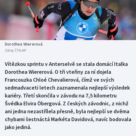
Baseball a softbal
Soutěže
Basketbal
Historické návraty
Biatlon
Aplikace ČT sport
Dorothea Wiererová
Boby a skeleton
AZ kvíz
Zdroj:
ČTK/AP
Box
Vítězkou sprintu v Anterselvě se stala domácí Italka
Dorothea Wiererová. O tři vteřiny za ní dojela
Curling
Francouzka Chloé Chevalierová, čímž ve svých
sedmadvaceti letech zaznamenala nejlepší výsledek
Dostihy
kariéry. Třetí skončila v závodu na 7,5 kilometru
Švédka Elvira Öbergová. Z českých závodnic, z nichž
Florbal
ani jedna nezastřílela přesně, byla nejlepší se dvěma
chybami šestnáctá Markéta Davidová, navíc bodovala
Futsal
jako jediná.
Golf