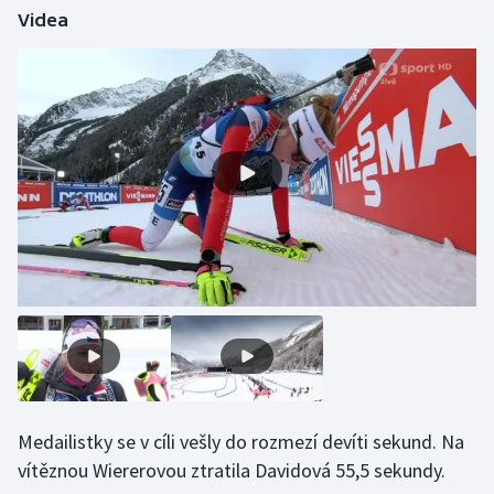
Videa
Gymnastika
Házená
Jezdectví
Judo
Krasobruslení
Lezení
Lyže a snowboard
Moderní pětiboj
Medailistky se v cíli vešly do rozmezí devíti sekund. Na
vítěznou Wiererovou ztratila Davidová 55,5 sekundy.
Motorsport