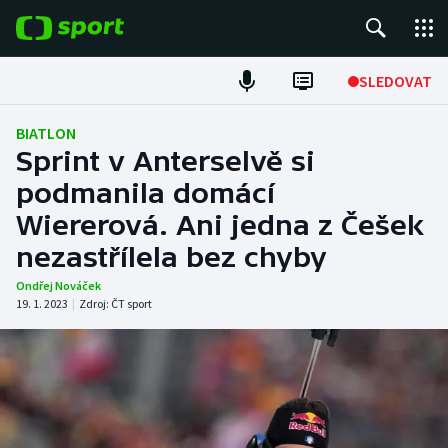
POPULÁRNÍ
SLEDOVAT
Fotbal
BIATLON
Sprint v Anterselvě si
Hokej
podmanila domácí
Wiererová. Ani jedna z Češek
Tenis
nezastřílela bez chyby
Atletika
Ondřej Nováček
19. 1. 2023
|
Zdroj:
ČT sport
Cyklistika
DALŠÍ SPORTY
Americký fotbal
NEPŘEHLÉDNĚTE