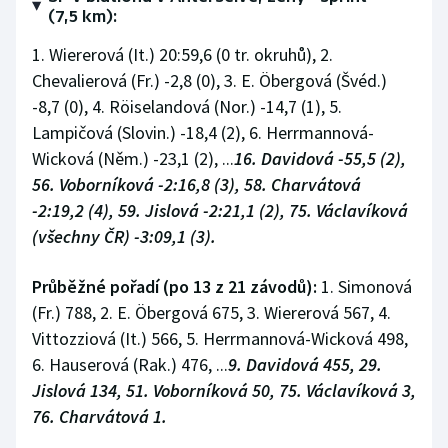
(7,5 km):
1. Wiererová (It.) 20:59,6 (0 tr. okruhů), 2.
Chevalierová (Fr.) -2,8 (0), 3. E. Öbergová (Švéd.)
-8,7 (0), 4. Röiselandová (Nor.) -14,7 (1), 5.
Lampičová (Slovin.) -18,4 (2), 6. Herrmannová-
Wicková (Něm.) -23,1 (2), ...
16. Davidová -55,5 (2),
56. Voborníková -2:16,8 (3), 58. Charvátová
-2:19,2 (4), 59. Jislová -2:21,1 (2), 75. Václavíková
(všechny ČR) -3:09,1 (3).
Průběžné pořadí (po 13 z 21 závodů):
1. Simonová
(Fr.) 788, 2. E. Öbergová 675, 3. Wiererová 567, 4.
Vittozziová (It.) 566, 5. Herrmannová-Wicková 498,
6. Hauserová (Rak.) 476, ...
9. Davidová 455, 29.
Jislová 134, 51. Voborníková 50, 75. Václavíková 3,
76. Charvátová 1.