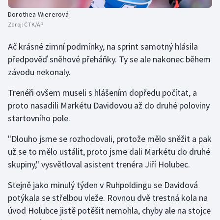
Stolní tenis
Dorothea Wiererová
Zdroj:
ČTK/AP
Triatlon
Ač krásné zimní podmínky, na sprint samotný hlásila
Veslování
předpověď sněhové přeháňky. Ty se ale nakonec během
závodu nekonaly.
Vodní slalom
Trenéři ovšem museli s hlášením dopředu počítat, a
Volejbal
proto nasadili Markétu Davidovou až do druhé poloviny
startovního pole.
Ostatní
"Dlouho jsme se rozhodovali, protože mělo sněžit a pak
už se to mělo ustálit, proto jsme dali Markétu do druhé
skupiny," vysvětloval asistent trenéra Jiří Holubec.
Stejně jako minulý týden v Ruhpoldingu se Davidová
potýkala se střelbou vleže. Rovnou dvě trestná kola na
úvod Holubce jistě potěšit nemohla, chyby ale na stojce