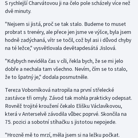
S rychlejší Charvátovou ji na čelo pole scházely více než
dvě minuty.
"Nejsem si jistá, proč se tak stalo. Budeme to muset
probrat s trenéry, ale přece jen jsme ve výšce, byla jsem
hodně zadýchaná, vítr se točil, což byl asi i důvod chyby
na té ležce," vysvětlovala devětapdesátá Jislová.
"Kdybych neviděla čas v cíli, řekla bych, že se mi jelo
dobře a nechala tam všechno. Nevím, čím se to stalo,
že to špatný je," dodala posmutněle.
Tereza Voborníková natropila na první střelecké
zastávce tři omyly. Závod tak mohla prakticky odepsat.
Rovněž trojité kroužení čekalo Elišku Václavíkovou,
která v Anterselvě závodila vůbec poprvé. Skončila na
75. pozici a sobotní stíhačku s jistotou nepojede.
"Hrozně mě to mrzí, měla jsem si na ležku počkat.