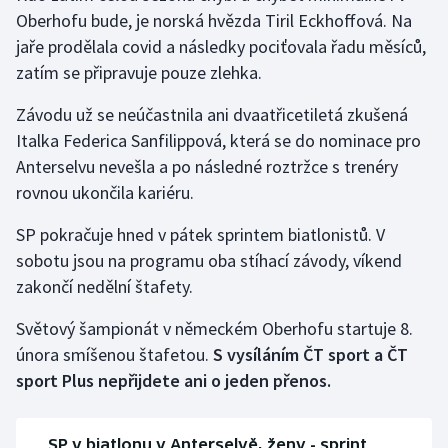
Oberhofu bude, je norská hvězda Tiril Eckhoffová. Na
jaře prodělala covid a následky pociťovala řadu měsíců,
zatím se připravuje pouze zlehka.
Závodu už se neúčastnila ani dvaatřicetiletá zkušená
Italka Federica Sanfilippová, která se do nominace pro
Anterselvu nevešla a po následné roztržce s trenéry
rovnou ukončila kariéru.
SP pokračuje hned v pátek sprintem biatlonistů. V
sobotu jsou na programu oba stíhací závody, víkend
zakončí nedělní štafety.
Světový šampionát v německém Oberhofu startuje 8.
února smíšenou štafetou.
S vysíláním ČT sport a ČT
sport Plus nepřijdete ani o jeden přenos.
SP v biatlonu v Anterselvě, ženy - sprint