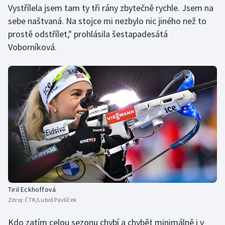
Vystřílela jsem tam ty tři rány zbytečně rychle. Jsem na
sebe naštvaná. Na stojce mi nezbylo nic jiného než to
prostě odstřílet," prohlásila šestapadesátá
Voborníková.
Tiril Eckhoffová
Zdroj:
ČTK/Luboš Pavlíček
Kdo zatím celou sezonu chybí a chybět minimálně i v