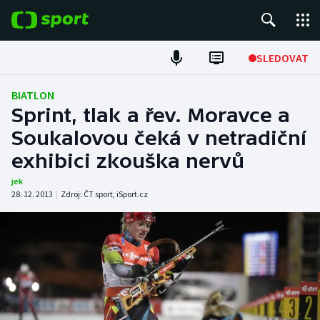
POPULÁRNÍ
SLEDOVAT
Fotbal
BIATLON
Sprint, tlak a řev. Moravce a
Hokej
Soukalovou čeká v netradiční
exhibici zkouška nervů
Tenis
jek
Atletika
28. 12. 2013
|
Zdroj:
ČT sport
,
iSport.cz
Cyklistika
DALŠÍ SPORTY
Americký fotbal
NEPŘEHLÉDNĚTE