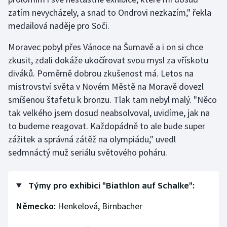
zatím nevycházely, a snad to Ondrovi nezkazím," řekla
Olympijské hry
medailová naděje pro Soči.
Parasport
Moravec pobyl přes Vánoce na Šumavě a i on si chce
zkusit, zdali dokáže ukočírovat svou mysl za vřískotu
Plavání
diváků. Poměrně dobrou zkušenost má. Letos na
mistrovství světa v Novém Městě na Moravě dovezl
Plážový volejbal
smíšenou štafetu k bronzu. Tlak tam nebyl malý. "Něco
tak velkého jsem dosud neabsolvoval, uvidíme, jak na
Ragby
to budeme reagovat. Každopádně to ale bude super
Rychlobruslení
zážitek a správná zátěž na olympiádu," uvedl
sedmnáctý muž seriálu světového poháru.
Rychlostní kanoistika
Short track
Týmy pro exhibici "Biathlon auf Schalke":
Německo:
Henkelová, Birnbacher
Sportovní střelba