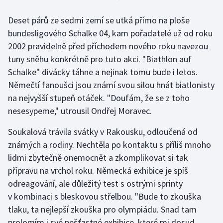
Deset párů ze sedmi zemí se utká přímo na ploše
Gymnastika
bundesligového Schalke 04, kam pořadatelé už od roku
2002 pravidelně před příchodem nového roku navezou
Házená
tuny sněhu konkrétně pro tuto akci. "Biathlon auf
Jezdectví
Schalke" divácky táhne a nejinak tomu bude i letos.
Němečtí fanoušci jsou známí svou silou hnát biatlonisty
Judo
na nejvyšší stupeň otáček. "Doufám, že se z toho
nesesypeme," utrousil Ondřej Moravec.
Krasobruslení
Soukalová trávila svátky v Rakousku, odloučená od
Lezení
známých a rodiny. Nechtěla po kontaktu s příliš mnoho
lidmi zbytečně onemocnět a zkomplikovat si tak
Lyže a snowboard
přípravu na vrchol roku. Německá exhibice je spíš
odreagování, ale důležitý test s ostrými sprinty
Moderní pětiboj
v kombinaci s bleskovou střelbou. "Bude to zkouška
tlaku, ta nejlepší zkouška pro olympiádu. Snad tam
Motorsport
prolomím i své nešťastné exhibice, které mi dosud