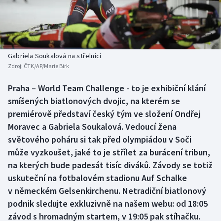
Baseball a softbal
Soutěže
Basketbal
Historické návraty
Biatlon
Aplikace ČT sport
Gabriela Soukalová na střelnici
Zdroj:
ČTK/AP/Marie Birk
Boby a skeleton
AZ kvíz
Praha – World Team Challenge - to je exhibiční klání
smíšených biatlonových dvojic, na kterém se
Box
premiérově představí český tým ve složení Ondřej
Curling
Moravec a Gabriela Soukalová. Vedoucí žena
světového poháru si tak před olympiádou v Soči
Dostihy
může vyzkoušet, jaké to je střílet za burácení tribun,
na kterých bude padesát tisíc diváků. Závody se totiž
Florbal
uskuteční na fotbalovém stadionu Auf Schalke
v německém Gelsenkirchenu. Netradiční biatlonový
Futsal
podnik sledujte exkluzivně na našem webu: od 18:05
závod s hromadným startem, v 19:05 pak stíhačku.
Golf