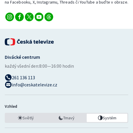
na Facebooku, X, Instagramu, Threads či YouTube a buďte v obraze.
Divácké centrum
každý všední den:
8:00—16:00 hodin
261 136 113
info@ceskatelevize.cz
Vzhled
Světlý
Tmavý
Systém