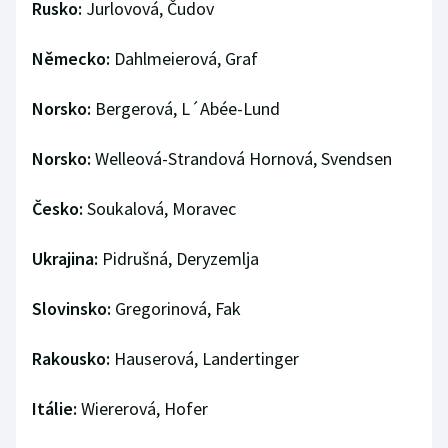
Rusko:
Jurlovová, Čudov
Stolní tenis
Německo:
Dahlmeierová, Graf
Triatlon
Norsko:
Bergerová, L´Abée-Lund
Veslování
Norsko:
Welleová-Strandová Hornová, Svendsen
Vodní slalom
Volejbal
Česko:
Soukalová, Moravec
Ostatní
Ukrajina:
Pidrušná, Deryzemlja
Slovinsko:
Gregorinová, Fak
Rakousko:
Hauserová, Landertinger
Itálie:
Wiererová, Hofer