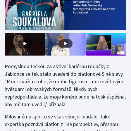
Olympijské hry
Parasport
Plavání
Plážový volejbal
Ragby
Pomyslnou tečkou za aktivní kariérou rodačky z
Jablonce se tak stalo uvedení do biatlonové Síně slávy.
Rychlobruslení
"Moc si vážím toho, že mohu figurovat mezi světovými
hvězdami obrovských formátů. Nikdy bych
Rychlostní kanoistika
nepředpokládala, že moje kariéra bude natolik úspěšná,
aby mě tam uvedli," přiznala.
Short track
Milovanému sportu se však věnuje i nadále. Jako
Sportovní střelba
expertka poznává biatlon z jiné perspektivy, přesnou