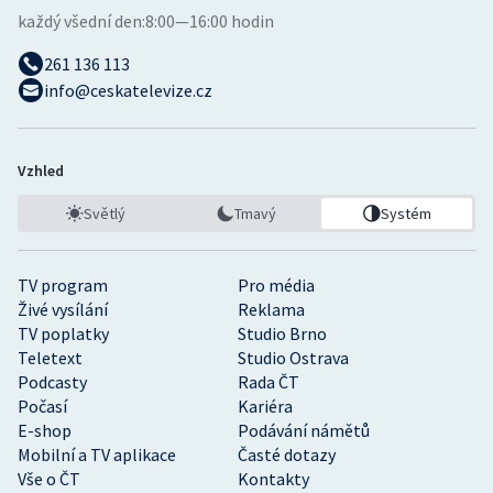
každý všední den:
8:00—16:00 hodin
261 136 113
info@ceskatelevize.cz
Vzhled
Světlý
Tmavý
Systém
TV program
Pro média
Živé vysílání
Reklama
TV poplatky
Studio Brno
Teletext
Studio Ostrava
Podcasty
Rada ČT
Počasí
Kariéra
E-shop
Podávání námětů
Mobilní a TV aplikace
Časté dotazy
Vše o ČT
Kontakty