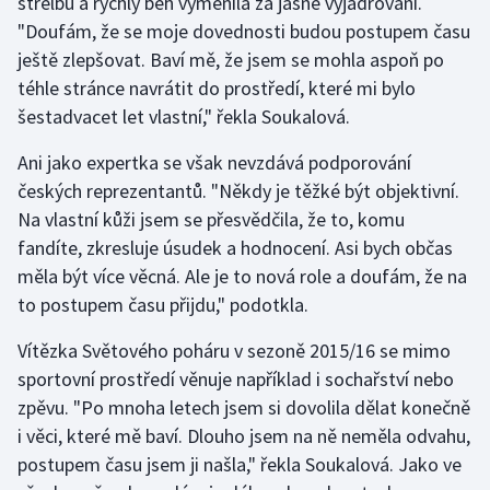
střelbu a rychlý běh vyměnila za jasné vyjadřování.
Stolní tenis
"Doufám, že se moje dovednosti budou postupem času
ještě zlepšovat. Baví mě, že jsem se mohla aspoň po
Triatlon
téhle stránce navrátit do prostředí, které mi bylo
šestadvacet let vlastní," řekla Soukalová.
Veslování
Ani jako expertka se však nevzdává podporování
Vodní slalom
českých reprezentantů. "Někdy je těžké být objektivní.
Na vlastní kůži jsem se přesvědčila, že to, komu
Volejbal
fandíte, zkresluje úsudek a hodnocení. Asi bych občas
měla být více věcná. Ale je to nová role a doufám, že na
Ostatní
to postupem času přijdu," podotkla.
Vítězka Světového poháru v sezoně 2015/16 se mimo
sportovní prostředí věnuje například i sochařství nebo
zpěvu. "Po mnoha letech jsem si dovolila dělat konečně
i věci, které mě baví. Dlouho jsem na ně neměla odvahu,
postupem času jsem ji našla," řekla Soukalová. Jako ve