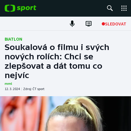
POPULÁRNÍ
SLEDOVAT
Fotbal
BIATLON
Soukalová o filmu i svých
Hokej
nových rolích: Chci se
zlepšovat a dát tomu co
Tenis
nejvíc
Atletika
mml
12. 3. 2024
|
Zdroj:
ČT sport
Cyklistika
DALŠÍ SPORTY
Americký fotbal
NEPŘEHLÉDNĚTE