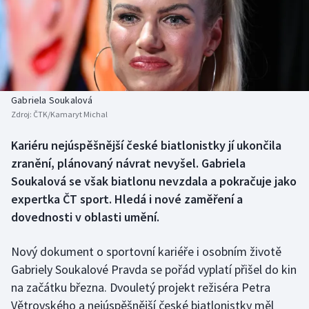
Baseball a softbal
Soutěže
Basketbal
Historické návraty
Biatlon
Aplikace ČT sport
Gabriela Soukalová
Boby a skeleton
AZ kvíz
Zdroj:
ČTK/Kamaryt Michal
Box
Kariéru nejúspěšnější české biatlonistky jí ukončila
zranění, plánovaný návrat nevyšel. Gabriela
Curling
Soukalová se však biatlonu nevzdala a pokračuje jako
expertka ČT sport. Hledá i nové zaměření a
Dostihy
dovednosti v oblasti umění.
Florbal
Nový dokument o sportovní kariéře i osobním životě
Gabriely Soukalové Pravda se pořád vyplatí přišel do kin
Futsal
na začátku března. Dvouletý projekt režiséra Petra
Větrovského a nejúspěšnější české biatlonistky měl
Golf