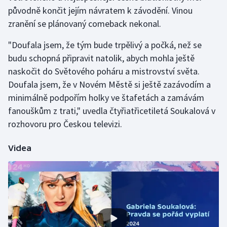
původně končit jejím návratem k závodění. Vinou
zranění se plánovaný comeback nekonal.
Gymnastika
"Doufala jsem, že tým bude trpělivý a počká, než se
Házená
budu schopná připravit natolik, abych mohla ještě
naskočit do Světového poháru a mistrovství světa.
Jezdectví
Doufala jsem, že v Novém Městě si ještě zazávodím a
Judo
minimálně podpořím holky ve štafetách a zamávám
fanouškům z trati," uvedla čtyřiatřicetiletá Soukalová v
Krasobruslení
rozhovoru pro Českou televizi.
Lezení
Videa
Lyže a snowboard
Moderní pětiboj
Motorsport