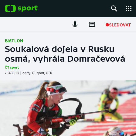
POPULÁRNÍ
SLEDOVAT
Fotbal
BIATLON
Soukalová dojela v Rusku
Hokej
osmá, vyhrála Domračevová
Tenis
ČT sport
7. 3. 2013
|
Zdroj:
ČT sport
,
ČTK
Atletika
Cyklistika
DALŠÍ SPORTY
Americký fotbal
NEPŘEHLÉDNĚTE