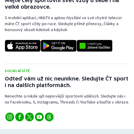
Mějte celý sportovní svět vždy u sebe i na
velké obrazovce.
S mobilní aplikací, HbbTV a apkou iVysílání ve své chytré televizi
máte ČT sport vždy po ruce. Sledujte přímé přenosy, články a
bonusový obsah kdekoli a kdykoli.
SOCIÁLNÍ SÍTĚ
Odteď vám už nic neunikne. Sledujte ČT sport
i na dalších platformách.
Nenechte si nikde ujít nejnovější sportovní události. Sledujte nás i
na Facebooku, X, Instagramu, Threads či YouTube a buďte v obraze.