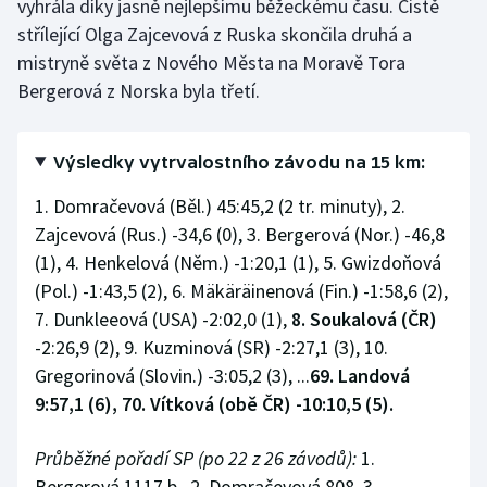
vyhrála díky jasně nejlepšímu běžeckému času. Čistě
Stolní tenis
střílející Olga Zajcevová z Ruska skončila druhá a
mistryně světa z Nového Města na Moravě Tora
Triatlon
Bergerová z Norska byla třetí.
Veslování
Výsledky vytrvalostního závodu na 15 km:
Vodní slalom
1. Domračevová (Běl.) 45:45,2 (2 tr. minuty), 2.
Volejbal
Zajcevová (Rus.) -34,6 (0), 3. Bergerová (Nor.) -46,8
(1), 4. Henkelová (Něm.) -1:20,1 (1), 5. Gwizdoňová
Ostatní
(Pol.) -1:43,5 (2), 6. Mäkäräinenová (Fin.) -1:58,6 (2),
7. Dunkleeová (USA) -2:02,0 (1),
8. Soukalová (ČR)
-2:26,9 (2), 9. Kuzminová (SR) -2:27,1 (3), 10.
Gregorinová (Slovin.) -3:05,2 (3), ...
69. Landová
9:57,1 (6), 70. Vítková (obě ČR) -10:10,5 (5).
Průběžné pořadí SP (po 22 z 26 závodů):
1.
Bergerová 1117 b., 2. Domračevová 808, 3.