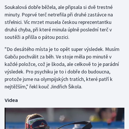
Soukalová dobře běžela, ale připsala si dvě trestné
Gymnastika
minuty. Poprvé terč netrefila při druhé zastávce na
střelnici. Víc mrzet musela českou reprezentantku
Házená
druhá chyba, při které minula úplně poslední terč v
soutěži a přišla o pátou pozici.
Jezdectví
"Do desátého místa je to opět super výsledek. Musím
Judo
Gabču pochválit za běh. Ve stoje měla po minutě v
každé položce, což je škoda, ale celkově to je parádní
Krasobruslení
výsledek. Pro psychiku je to i dobře do budoucna,
protože jsme na olympijských tratích, které patří k
Lezení
nejtěžším," řekl kouč Jindřich Šikola.
Lyže a snowboard
Videa
Moderní pětiboj
Motorsport