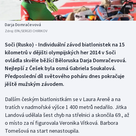
Baseball a softbal
Soutěže
Basketbal
Historické návraty
Darja Domračevová
Zdroj:
EPA/SERGEI CHIRIKOV
Biatlon
Aplikace ČT sport
Soči (Rusko) - Individuální závod biatlonistek na 15
Boby a skeleton
AZ kvíz
kilometrů v dějišti olympijských her 2014 v Soči
ovládla skvěle běžící Běloruska Darja Domračevová.
Box
Nejlepší z Češek byla osmá Gabriela Soukalová.
Předposlední díl světového poháru dnes pokračuje
Curling
jěště mužským závodem.
Dostihy
Dalším českým biatlonistkám se v Laura Areně a na
Florbal
tratích v nadmořské výšce 1 400 metrů nedařilo. Jitka
Landová udělala šest chyb na střelnici a skončila 69., až
Futsal
o místo za ní figurovala Veronika Vítková. Barbora
Tomešová na start nenastoupila.
Golf