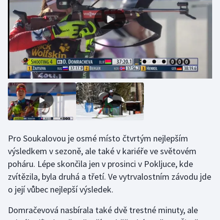
Olympijské hry
Parasport
Plavání
Plážový volejbal
Ragby
Rychlobruslení
Pro Soukalovou je osmé místo čtvrtým nejlepším
výsledkem v sezoně, ale také v kariéře ve světovém
Rychlostní kanoistika
poháru. Lépe skončila jen v prosinci v Pokljuce, kde
zvítězila, byla druhá a třetí. Ve vytrvalostním závodu jde
Short track
o její vůbec nejlepší výsledek.
Sportovní střelba
Domračevová nasbírala také dvě trestné minuty, ale