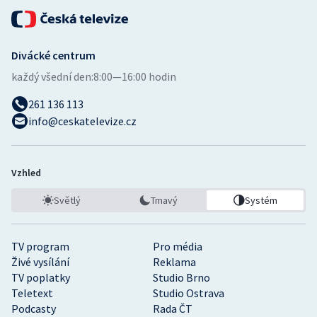
Divácké centrum
každý všední den:
8:00—16:00 hodin
261 136 113
info@ceskatelevize.cz
Vzhled
Světlý
Tmavý
Systém
TV program
Pro média
Živé vysílání
Reklama
TV poplatky
Studio Brno
Teletext
Studio Ostrava
Podcasty
Rada ČT