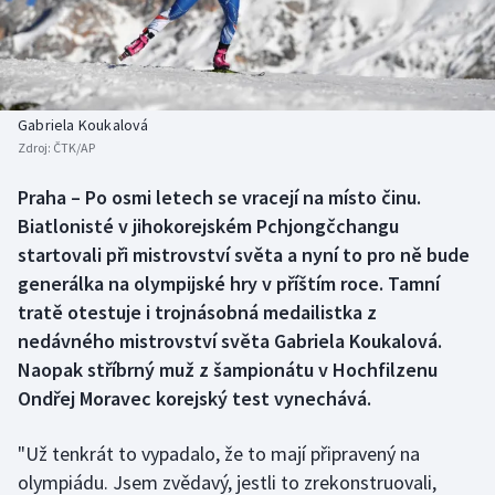
Atletika
Soutěže
Baseball a softbal
Historické návraty
Basketbal
Aplikace ČT sport
Gabriela Koukalová
Zdroj:
ČTK/AP
Biatlon
AZ kvíz
Praha – Po osmi letech se vracejí na místo činu.
Biatlonisté v jihokorejském Pchjongčchangu
Boby a skeleton
startovali při mistrovství světa a nyní to pro ně bude
Box
generálka na olympijské hry v příštím roce. Tamní
tratě otestuje i trojnásobná medailistka z
Curling
nedávného mistrovství světa Gabriela Koukalová.
Naopak stříbrný muž z šampionátu v Hochfilzenu
Cyklistika
Ondřej Moravec korejský test vynechává.
Dostihy
"Už tenkrát to vypadalo, že to mají připravený na
olympiádu. Jsem zvědavý, jestli to zrekonstruovali,
Florbal