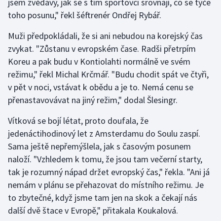
jsem zvědavý, jak se s tím sportovci srovnají, co se týče
toho posunu," řekl šéftrenér Ondřej Rybář.
Moderní pětiboj
Muži předpokládali, že si ani nebudou na korejský čas
Motorsport
zvykat. "Zůstanu v evropském čase. Radši přetrpím
Koreu a pak budu v Kontiolahti normálně ve svém
Olympijské hry
režimu," řekl Michal Krčmář. "Budu chodit spát ve čtyři,
Parasport
v pět v noci, vstávat k obědu a je to. Nemá cenu se
přenastavovávat na jiný režim," dodal Šlesingr.
Plavání
Vítková se bojí létat, proto doufala, že
jedenáctihodinový let z Amsterdamu do Soulu zaspí.
Plážový volejbal
Sama ještě nepřemýšlela, jak s časovým posunem
Ragby
naloží. "Vzhledem k tomu, že jsou tam večerní starty,
tak je rozumný nápad držet evropský čas," řekla. "Ani já
Rychlobruslení
nemám v plánu se přehazovat do místního režimu. Je
to zbytečné, když jsme tam jen na skok a čekají nás
Rychlostní kanoistika
další dvě štace v Evropě," přitakala Koukalová.