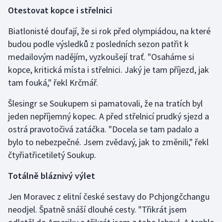
Short track
Otestovat kopce i střelnici
Biatlonisté doufají, že si rok před olympiádou, na které
Sportovní střelba
budou podle výsledků z posledních sezon patřit k
Stolní tenis
medailovým nadějím, vyzkoušejí trať. "Osaháme si
kopce, kritická místa i střelnici. Jaký je tam příjezd, jak
Triatlon
tam fouká," řekl Krčmář.
Veslování
Šlesingr se Soukupem si pamatovali, že na tratích byl
jeden nepříjemný kopec. A před střelnicí prudký sjezd a
Vodní slalom
ostrá pravotočivá zatáčka. "Docela se tam padalo a
bylo to nebezpečné. Jsem zvědavý, jak to změnili," řekl
Volejbal
čtyřiatřicetiletý Soukup.
Ostatní
Totálně bláznivý výlet
Jen Moravec z elitní české sestavy do Pchjongčchangu
neodjel. Špatně snáší dlouhé cesty. "Třikrát jsem