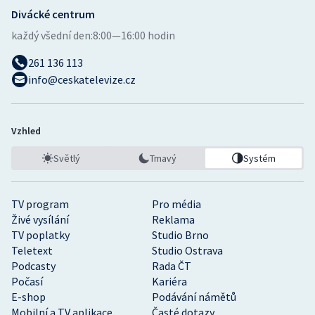
Divácké centrum
každý všední den:
8:00—16:00 hodin
261 136 113
info@ceskatelevize.cz
Vzhled
Světlý
Tmavý
Systém
TV program
Pro média
Živé vysílání
Reklama
TV poplatky
Studio Brno
Teletext
Studio Ostrava
Podcasty
Rada ČT
Počasí
Kariéra
E-shop
Podávání námětů
Mobilní a TV aplikace
Časté dotazy