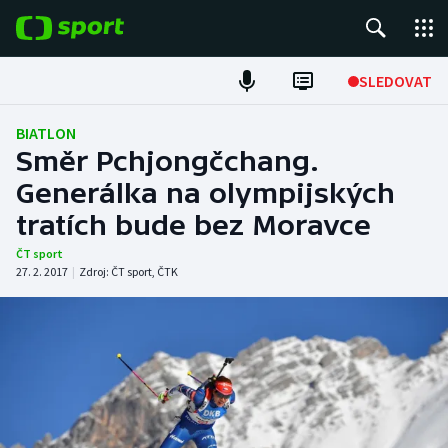
POPULÁRNÍ
SLEDOVAT
ME v atletice
BIATLON
Směr Pchjongčchang.
ME v plavání
Generálka na olympijských
tratích bude bez Moravce
Fotbal
ČT sport
Hokej
27. 2. 2017
|
Zdroj:
ČT sport
,
ČTK
Tenis
DALŠÍ SPORTY
Americký fotbal
NEPŘEHLÉDNĚTE