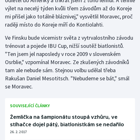
odletěl do Ameriky a třikrát jsem z toho lehnul. A tenhle
výlet na necelý týden kvůli třem závodům až do Koreje
mi přišel jako totálně bláznivej," vysvětlil Moravec, proč
raději místo do Koreje míří do Kontiolahti.
Ve Finsku bude vicemistr světa z vytrvalostního závodu
trénovat a pojede IBU Cup, nižší soutěž biatlonistů.
"Ten jsem jel naposledy v roce 2009 v slovenském
Osrblie," vzpomínal Moravec. Ze zkušených závodníků
tam ale nebude sám. Stejnou volbu udělal třeba
Rakušan Daniel Mesotitsch. "Nebudeme se bát," smál
se Moravec.
SOUVISEJÍCÍ ČLÁNKY
Žemlička na šampionátu stoupá vzhůru, ve
stíhačce dojel pátý, biatlonistkám se nedařilo
26. 2. 2017