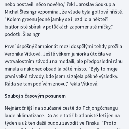
nebo postavili něco nového," řekl Jaroslav Soukup a
Michal Šlesingr vzpomínal, že všude byla golfová hřiště.
Futsal
"Kolem greenu jedné jamky se i jezdilo a někteří
biatlonisté sbírali v potůčkách zapomenuté míčky,"
Golf
podotkl Šlesingr.
Gymnastika
První úspěšný šampionát mezi dospělými tehdy prožila
Veronika Vítková. Ještě věkem juniorka útočila ve
Házená
vytrvalostním závodu na medaili, ale předposlední ránu
minula a nakonec obsadila páté místo. "Byly to moje
Jezdectví
první velké závody, kde jsem si zajela pěkné výsledky.
Judo
Ráda se tam podívám znovu," řekla Vítková.
Souboj s časovým posunem
Krasobruslení
Nejnáročnější na současné cestě do Pchjongčchangu
Lezení
bude aklimatizace. Do Asie totiž biatlonisté letí jen na
týden a už ten další budou závodit ve Finsku. "Proto
Lyže a snowboard