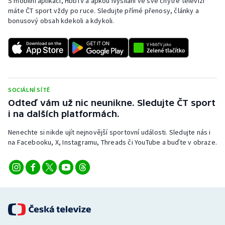
S mobilní aplikací, HbbTV a apkou iVysílání ve své chytré televizi
máte ČT sport vždy po ruce. Sledujte přímé přenosy, články a
bonusový obsah kdekoli a kdykoli.
SOCIÁLNÍ SÍTĚ
Odteď vám už nic neunikne. Sledujte ČT sport
i na dalších platformách.
Nenechte si nikde ujít nejnovější sportovní události. Sledujte nás i
na Facebooku, X, Instagramu, Threads či YouTube a buďte v obraze.