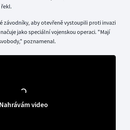
řekl.
é závodníky, aby otevřeně vystoupili proti invazi
načuje jako speciální vojenskou operaci. "Mají
 svobody," poznamenal.
Nahrávám video