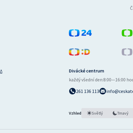
Č
Divácké centrum
ů
každý všední den:
8:00—16:00 ho
261 136 113
info@ceskate
Vzhled
Světlý
Tmavý