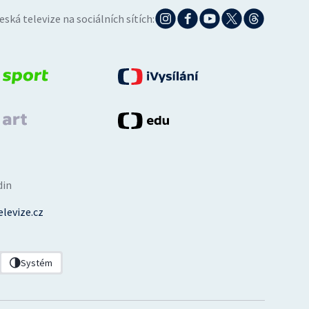
eská televize na sociálních sítích:
din
levize.cz
Systém