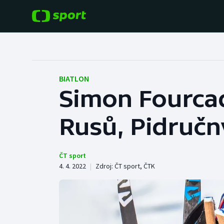
POPULÁRNÍ
DALŠÍ SPORTY
Fotbal
Americký fotbal
BIATLON
Simon Fourcad
Hokej
Baseball a softbal
Rusů, Pidručn
Tenis
Basketbal
Atletika
Biatlon
ČT sport
4. 4. 2022
|
Zdroj:
ČT sport
,
ČTK
Cyklistika
Boby a skeleton
Box