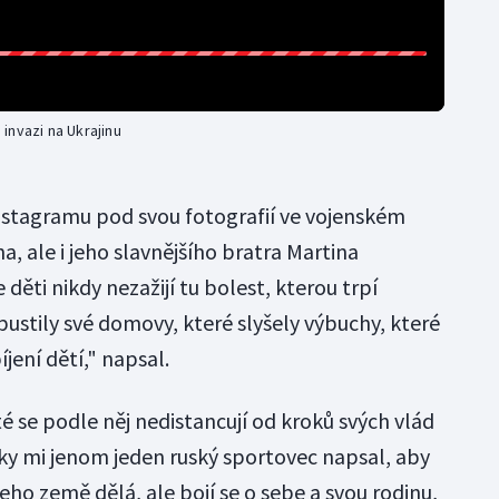
invazi na Ukrajinu
Instagramu pod svou fotografií ve vojenském
a, ale i jeho slavnějšího bratra Martina
děti nikdy nezažijí tu bolest, kterou trpí
opustily své domovy, které slyšely výbuchy, které
íjení dětí," napsal.
té se podle něj nedistancují od kroků svých vlád
lky mi jenom jeden ruský sportovec napsal, aby
 jeho země dělá, ale bojí se o sebe a svou rodinu,