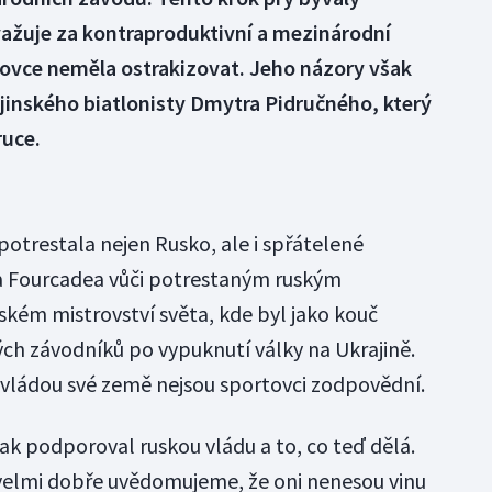
važuje za kontraproduktivní a mezinárodní
tovce neměla ostrakizovat. Jeho názory však
ajinského biatlonisty Dmytra Pidručného, který
ruce.
potrestala nejen Rusko, ale i spřátelené
a Fourcadea vůči potrestaným ruským
ském mistrovství světa, kde byl jako kouč
ch závodníků po vypuknutí války na Ukrajině.
u vládou své země nejsou sportovci zodpovědní.
k podporoval ruskou vládu a to, co teď dělá.
i velmi dobře uvědomujeme, že oni nenesou vinu