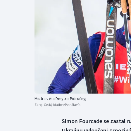
Curling
Dostihy
Florbal
Futsal
Golf
Gymnastika
Mistr světa Dmytro Pidručnyj
Zdroj:
Český biatlon/Petr Slavík
Simon Fourcade se zastal rus
Ukrajinu vyloučeni z mezin