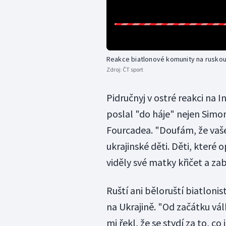
Reakce biatlonové komunity na ruskou 
Zdroj:
ČT sport
Pidručnyj v ostré reakci na 
poslal "do háje" nejen Simon
Fourcadea. "Doufám, že vaše 
ukrajinské děti. Děti, které 
viděly své matky křičet a zab
Ruští ani běloruští biatlonis
na Ukrajině. "Od začátku vá
mi řekl, že se stydí za to, co