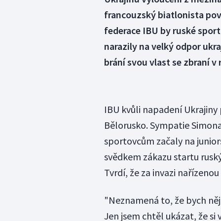
francouzský biatlonista po
federace IBU by ruské spor
narazily na velký odpor ukr
brání svou vlast se zbraní v 
IBU kvůli napadení Ukrajiny 
Bělorusko. Sympatie Simon
sportovcům začaly na junior
svědkem zákazu startu ruský
Tvrdí, že za invazi nařízeno
"Neznamená to, že bych něja
Jen jsem chtěl ukázat, že s