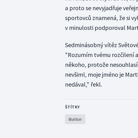
a proto se nevyjadřuje veřej
sportovců znamená, že si vybr
v minulosti podporoval Mar
Sedminásobný vítěz Světové
"Rozumím tvému rozčilení a
někoho, protože nesouhlasíš 
nevšiml, moje jméno je Mart
nedával," řekl.
ŠTÍTKY
Biatlon