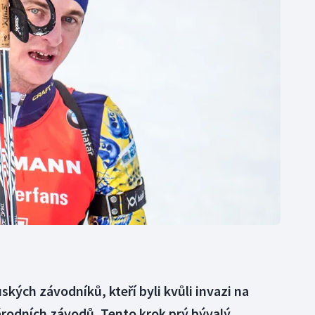
Moderní pětiboj
Triatlon
Motorsport
Veslování
Olympijské hry
Vodní slalom
Parasport
Volejbal
Plavání
Ostatní
Plážový volejbal
kých závodníků, kteří byli kvůli invazi na
árodních závodů. Tento krok prý bývalý