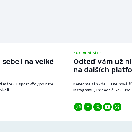
SOCIÁLNÍ SÍTĚ
 sebe i na velké
Odteď vám už nic
na dalších platf
izi máte ČT sport vždy po ruce.
Nenechte si nikde ujít nejnovější
ykoli.
Instagramu, Threads či YouTube 