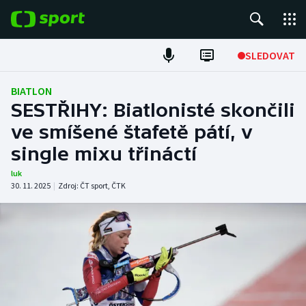
POPULÁRNÍ
SLEDOVAT
Fotbal
BIATLON
SESTŘIHY: Biatlonisté skončili
Hokej
ve smíšené štafetě pátí, v
single mixu třináctí
Tenis
luk
Atletika
30. 11. 2025
|
Zdroj:
ČT sport
,
ČTK
Cyklistika
DALŠÍ SPORTY
Americký fotbal
NEPŘEHLÉDNĚTE