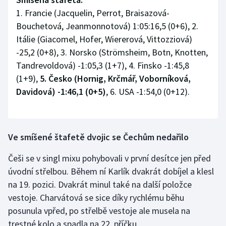
1. Francie (Jacquelin, Perrot, Braisazová-
Bouchetová, Jeanmonnotová) 1:05:16,5 (0+6), 2.
Itálie (Giacomel, Hofer, Wiererová, Vittozziová)
-25,2 (0+8), 3. Norsko (Strömsheim, Botn, Knotten,
Tandrevoldová) -1:05,3 (1+7), 4. Finsko -1:45,8
(1+9),
5. Česko (Hornig, Krčmář, Voborníková,
Davidová) -1:46,1 (0+5)
, 6. USA -1:54,0 (0+12).
Ve smíšené štafetě dvojic se Čechům nedařilo
Češi se v singl mixu pohybovali v první desítce jen před
úvodní střelbou. Během ní Karlík dvakrát dobíjel a klesl
na 19. pozici. Dvakrát minul také na další položce
vestoje. Charvátová se sice díky rychlému běhu
posunula vpřed, po střelbě vestoje ale musela na
trestné kolo a spadla na 22. příčku.