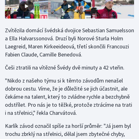
Zvítězila domácí švédská dvojice Sebastian Samuelsson
a Ella Halvarssonová. Druzí byli Norové Sturla Holm
Laegreid, Maren Kirkeeideová, třetí skončili Francouzi
Fabien Claude, Camille Benedová.
Češi ztratili na vítězné Švédy dvě minuty a 42 vteřin.
"Nikdo z našeho týmu si k těmto závodům nenašel
dobrou cestu. Víme, že je důležité se jich účastnit, ale
čekáme na talent, který to zvládne rychle a bezchybně
odstřílet. Pro nás je to těžké, protože ztrácíme na trati
i na střelnici," řekla Charvátová.
Karlík závod označil spíše za horší průměr: "Já jsem byl
trochu zbrklý na střelnici, dělal jsem zbytečné chyby,