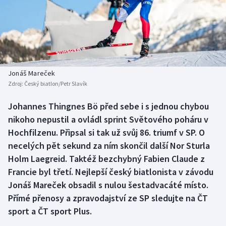
Baseball a softbal
Soutěže
Basketbal
Historické návraty
Biatlon
Aplikace ČT sport
Jonáš Mareček
Boby a skeleton
AZ kvíz
Zdroj:
Český biatlon/Petr Slavík
Box
Johannes Thingnes Bö před sebe i s jednou chybou
nikoho nepustil a ovládl sprint Světového poháru v
Curling
Hochfilzenu. Připsal si tak už svůj 86. triumf v SP. O
necelých pět sekund za ním skončil další Nor Sturla
Dostihy
Holm Laegreid. Taktéž bezchybný Fabien Claude z
Francie byl třetí. Nejlepší český biatlonista v závodu
Florbal
Jonáš Mareček obsadil s nulou šestadvacáté místo.
Přímé přenosy a zpravodajství ze SP sledujte na ČT
Futsal
sport a ČT sport Plus.
Golf