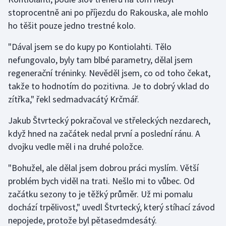
Stolní tenis
stoprocentně ani po příjezdu do Rakouska, ale mohlo
ho těšit pouze jedno trestné kolo.
Triatlon
"Dával jsem se do kupy po Kontiolahti. Tělo
Veslování
nefungovalo, byly tam blbé parametry, dělal jsem
regenerační tréninky. Nevěděl jsem, co od toho čekat,
Vodní slalom
takže to hodnotím do pozitivna. Je to dobrý vklad do
zítřka," řekl sedmadvacátý Krčmář.
Volejbal
Jakub Štvrtecký pokračoval ve střeleckých nezdarech,
Ostatní
když hned na začátek nedal první a poslední ránu. A
dvojku vedle měl i na druhé položce.
"Bohužel, ale dělal jsem dobrou práci myslím. Větší
problém bych viděl na trati. Nešlo mi to vůbec. Od
začátku sezony to je těžký průměr. Už mi pomalu
dochází trpělivost," uvedl Štvrtecký, který stíhací závod
nepojede, protože byl pětasedmdesátý.