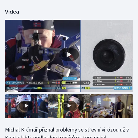
Olympijské hry
Videa
Parasport
Plavání
Plážový volejbal
Ragby
Rychlobruslení
Rychlostní kanoistika
Short track
Sportovní střelba
Michal Krčmář přiznal problémy se střevní virózou už v
Kontiolahti, podle slov trenérů na tom nebyl