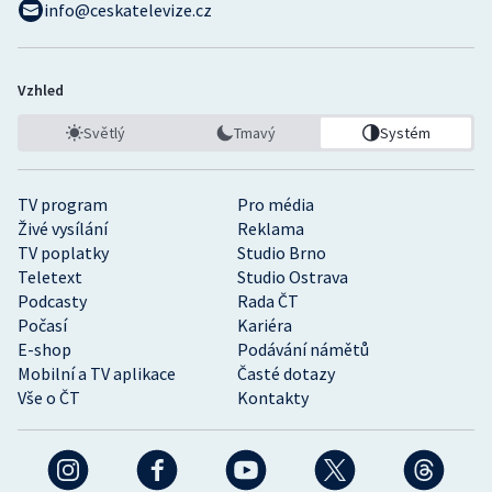
info@ceskatelevize.cz
Vzhled
Světlý
Tmavý
Systém
TV program
Pro média
Živé vysílání
Reklama
TV poplatky
Studio Brno
Teletext
Studio Ostrava
Podcasty
Rada ČT
Počasí
Kariéra
E-shop
Podávání námětů
Mobilní a TV aplikace
Časté dotazy
Vše o ČT
Kontakty