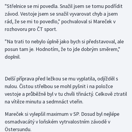
"Střelnice se mi povedla. Snažil jsem se tomu podřídit
závod. Vestoje jsem se snažil vyvarovat chyb a jsem
Gymnastika
rád, že se mi to povedlo," pochvaloval si Mareček v
Házená
rozhovoru pro ČT sport.
"Na trati to nebylo úplně jako bych si představoval, ale
Jezdectví
posun tam je. Hodnotím, že to jde dobrým směrem,"
Judo
doplnil.
Krasobruslení
Delší příprava před ležkou se mu vyplatila, odjížděl s
Lezení
nulou. Čistou střelbou se mohl pyšnit i na položce
vestoje a průběžně byl v tu chvíli třináctý. Celkově ztratil
Lyže a snowboard
na vítěze minutu a sedmnáct vteřin.
Moderní pětiboj
Mareček si vylepšil maximum v SP. Dosud byl nejlépe
osmadvacátý v loňském vytrvalostním závodě v
Motorsport
Östersundu.