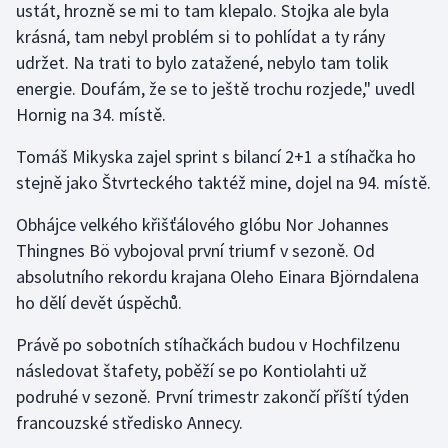
ustát, hrozně se mi to tam klepalo. Stojka ale byla
krásná, tam nebyl problém si to pohlídat a ty rány
udržet. Na trati to bylo zatažené, nebylo tam tolik
energie. Doufám, že se to ještě trochu rozjede," uvedl
Hornig na 34. místě.
Tomáš Mikyska zajel sprint s bilancí 2+1 a stíhačka ho
stejně jako Štvrteckého taktéž mine, dojel na 94. místě.
Obhájce velkého křišťálového glóbu Nor Johannes
Thingnes Bö vybojoval první triumf v sezoně. Od
absolutního rekordu krajana Oleho Einara Björndalena
ho dělí devět úspěchů.
Právě po sobotních stíhačkách budou v Hochfilzenu
následovat štafety, poběží se po Kontiolahti už
podruhé v sezoně. První trimestr zakončí příští týden
francouzské středisko Annecy.