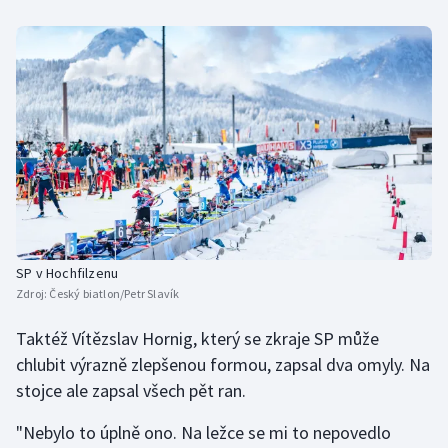
SP v Hochfilzenu
Zdroj:
Český biatlon/Petr Slavík
Taktéž Vítězslav Hornig, který se zkraje SP může
chlubit výrazně zlepšenou formou, zapsal dva omyly. Na
stojce ale zapsal všech pět ran.
"Nebylo to úplně ono. Na ležce se mi to nepovedlo