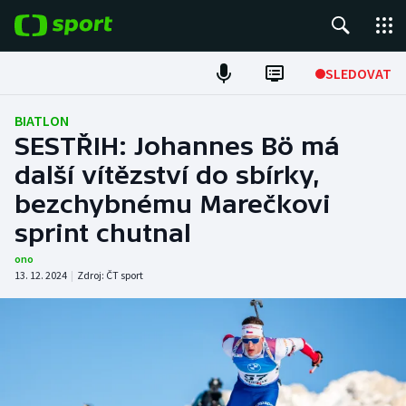
POPULÁRNÍ
SLEDOVAT
Fotbal
BIATLON
SESTŘIH: Johannes Bö má
Hokej
další vítězství do sbírky,
bezchybnému Marečkovi
Tenis
sprint chutnal
Atletika
ono
13. 12. 2024
|
Zdroj:
ČT sport
Cyklistika
DALŠÍ SPORTY
Americký fotbal
NEPŘEHLÉDNĚTE