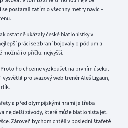
í se postarali zatím o všechny metry navíc –
zenu.
ak ostatně ukázaly české biatlonistky v
ejlepší práci se zbraní bojovaly o pódium a
 možná i o příčku nejvyšší.
e. Proto ho chceme vyzkoušet na prvním úseku,
" vysvětlil pro svazový web trenér Aleš Ligaun,
lík.
afety a před olympijskými hrami je třeba
dva nejdelší závody, které může biatlonista jet.
šce. Zároveň bychom chtěli v poslední štafetě