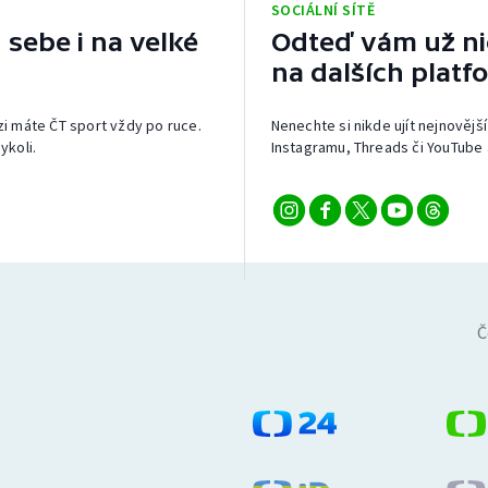
SOCIÁLNÍ SÍTĚ
 sebe i na velké
Odteď vám už nic
na dalších platf
izi máte ČT sport vždy po ruce.
Nenechte si nikde ujít nejnovější
ykoli.
Instagramu, Threads či YouTube 
Č