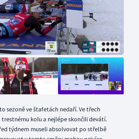
to sezoně ve štafetách nedaří. Ve třech
 trestnému kolu a nejlépe skončili devátí.
ed týdnem museli absolvovat po střelbě
apravovat v tomto směru mohou nejvíce