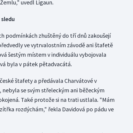
Žemlu," uvedl Ligaun.
 sledu
ch podmínkách zhuštěný do tří dnů zakoušejí
předvedly ve vytrvalostním závodě ani štafetě
vá šestým místem v individuálu vybojovala
ová byla v pátek pětadvacátá.
 české štafety a předávala Charvátové v
, nebyla se svým střeleckým ani běžeckým
ojená. Také protože si na trati ustlala. "Mám
o zítřka rozdýchám," řekla Davidová po pádu ve