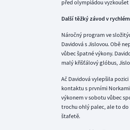
před olympiádou vyzkoušet 
Další těžký závod v rychlém
Náročný program ve složitý
Davidová s Jislovou. Obě ne
vůbec špatné výkony. Davido
malý křišťálový glóbus, Jisl
Ač Davidová vylepšila pozici
kontaktu s prvními Norkami
výkonem v sobotu vůbec spok
trochu ohlý palec, ale to d
štafetě.