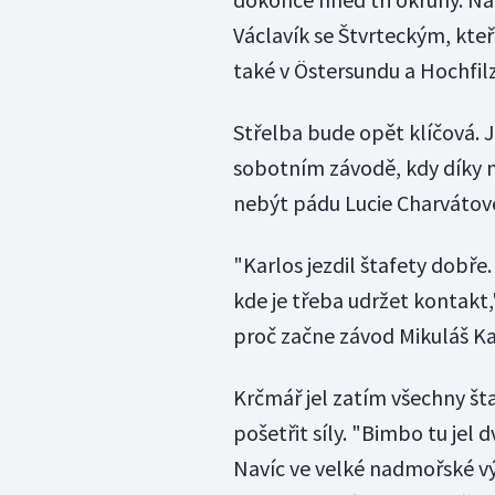
Václavík se Štvrteckým, kteř
také v Östersundu a Hochfil
Střelba bude opět klíčová. J
sobotním závodě, kdy díky n
nebýt pádu Lucie Charvátové
"Karlos jezdil štafety dobř
kde je třeba udržet kontakt,
proč začne závod Mikuláš Kar
Krčmář jel zatím všechny št
pošetřit síly. "Bimbo tu jel 
Navíc ve velké nadmořské vý