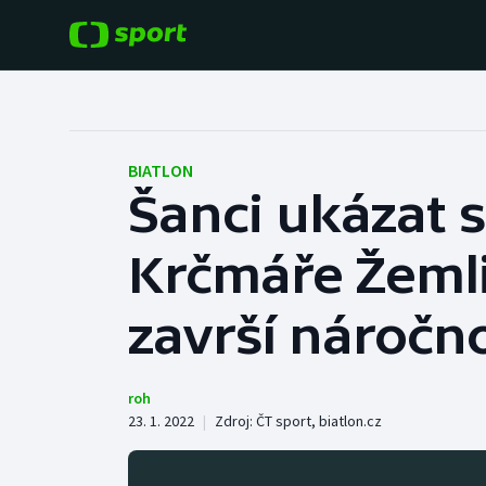
POPULÁRNÍ
DALŠÍ SPORTY
Fotbal
Americký fotbal
BIATLON
Šanci ukázat 
Hokej
Baseball a softbal
Krčmáře Žemli
Tenis
Basketbal
Atletika
završí náročn
Biatlon
Cyklistika
Boby a skeleton
roh
23. 1. 2022
|
Zdroj:
ČT sport
,
biatlon.cz
Box