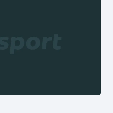
Moderní pětiboj
Triatlon
Motorsport
Veslování
Olympijské hry
Vodní slalom
Parasport
Volejbal
Plavání
Ostatní
Plážový volejbal