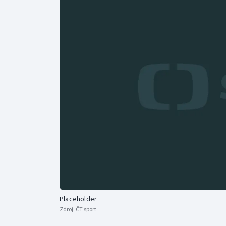
Curling
Dostihy
Florbal
Futsal
Golf
Gymnastika
Placeholder
Zdroj:
ČT sport