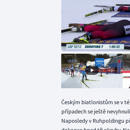
Českým biatlonistům se v té
případech se ještě nevyhnuli
Naposledy v Ruhpoldingu př
dokonce hned tři okruhy. N