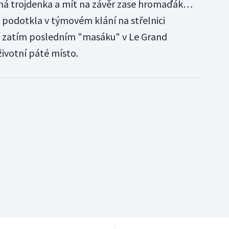
há trojdenka a mít na závěr zase hromaďák…
," podotkla v týmovém klání na střelnici
 v zatím posledním "masáku" v Le Grand
životní páté místo.