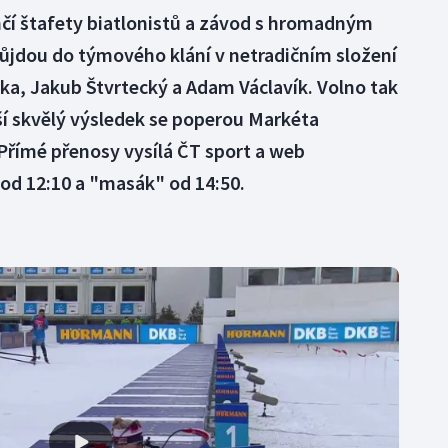
čí štafety biatlonistů a závod s hromadným
půjdou do týmového klání v netradičním složení
čka, Jakub Štvrtecký a Adam Václavík. Volno tak
ší skvělý výsledek se poperou Markéta
 Přímé přenosy vysílá ČT sport a web
 od 12:10 a "masák" od 14:50.