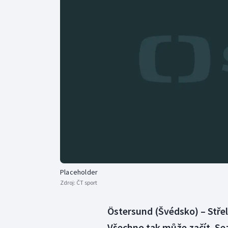
Curling
Dostihy
Florbal
Futsal
Golf
Gymnastika
Placeholder
Zdroj:
ČT sport
Östersund (Švédsko) – Střeln
Všechno tak může začít. Se