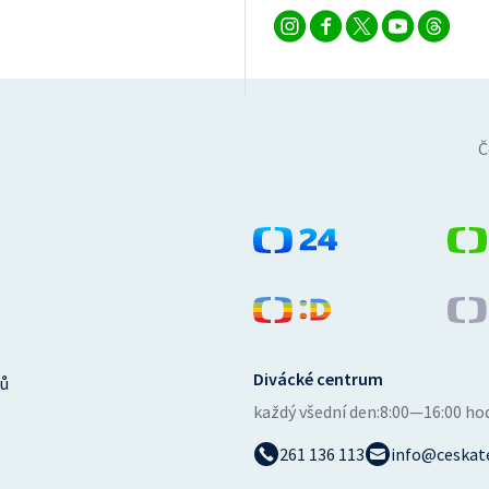
Č
Divácké centrum
ů
každý všední den:
8:00—16:00 ho
261 136 113
info@ceskate