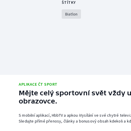
ŠTÍTKY
Biatlon
APLIKACE ČT SPORT
Mějte celý sportovní svět vždy u
obrazovce.
S mobilní aplikací, HbbTV a apkou iVysílání ve své chytré telev
Sledujte přímé přenosy, články a bonusový obsah kdekoli a kd