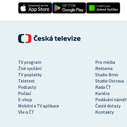
TV program
Pro média
Živé vysílání
Reklama
TV poplatky
Studio Brno
Teletext
Studio Ostrava
Podcasty
Rada ČT
Počasí
Kariéra
E-shop
Podávání námět
Mobilní a TV aplikace
Časté dotazy
Vše o ČT
Kontakty