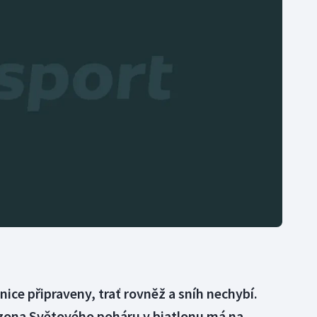
Moderní pětiboj
Triatlon
Motorsport
Veslování
Olympijské hry
Vodní slalom
Parasport
Volejbal
Plavání
Ostatní
Plážový volejbal
ice připraveny, trať rovněž a sníh nechybí.
zona Světového poháru v biatlonu má na