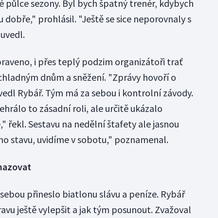
é půlce sezony. Byl bych špatný trenér, kdybych
 dobře," prohlásil. "Ještě se sice neporovnaly s
 uvedl.
raveno, i přes teplý podzim organizátoři trať
 chladným dnům a sněžení. "Zprávy hovoří o
vedl Rybář. Tým má za sebou i kontrolní závody.
rálo to zásadní roli, ale určitě ukázalo
" řekl. Sestavu na nedělní štafety ale jasnou
ho stavu, uvidíme v sobotu," poznamenal.
hazovat
sebou přineslo biatlonu slávu a peníze. Rybář
ravu ještě vylepšit a jak tým posunout. Zvažoval