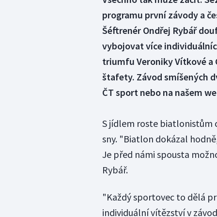
programu první závody a če
Šéftrenér Ondřej Rybář douf
vybojovat více individuální
triumfu Veroniky Vítkové a 
štafety. Závod smíšených dv
ČT sport nebo na našem we
S jídlem roste biatlonistům 
sny. "Biatlon dokázal hodně,
Je před námi spousta možnost
Rybář.
"Každý sportovec to dělá pr
individuální vítězství v záv