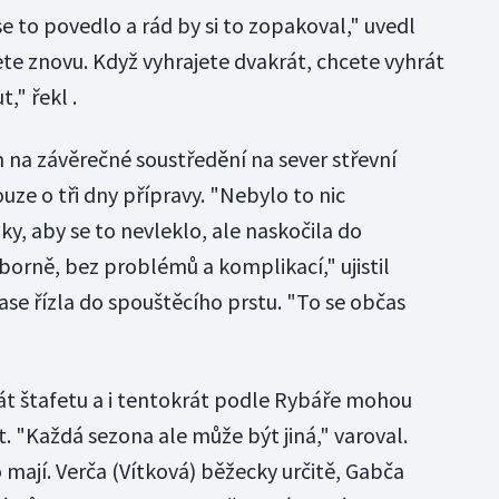
 to povedlo a rád by si to zopakoval," uvedl
ete znovu. Když vyhrajete dvakrát, chcete vyhrát
," řekl .
na závěrečné soustředění na sever střevní
ouze o tři dny přípravy. "Nebylo to nic
ky, aby se to nevleklo, ale naskočila do
borně, bez problémů a komplikací," ujistil
ase řízla do spouštěcího prstu. "To se občas
rát štafetu a i tentokrát podle Rybáře mohou
t. "Každá sezona ale může být jiná," varoval.
o mají. Verča (Vítková) běžecky určitě, Gabča