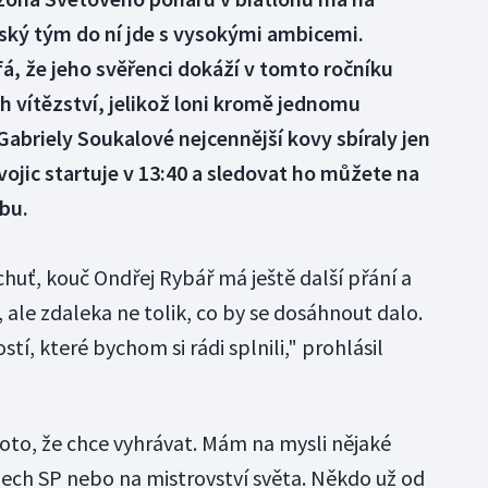
ský tým do ní jde s vysokými ambicemi.
á, že jeho svěřenci dokáží v tomto ročníku
ch vítězství, jelikož loni kromě jednomu
Gabriely Soukalové nejcennější kovy sbíraly jen
ojic startuje v 13:40 a sledovat ho můžete na
bu.
chuť, kouč Ondřej Rybář má ještě další přání a
 ale zdaleka ne tolik, co by se dosáhnout dalo.
í, které bychom si rádi splnili," prohlásil
oto, že chce vyhrávat. Mám na mysli nějaké
odech SP nebo na mistrovství světa. Někdo už od