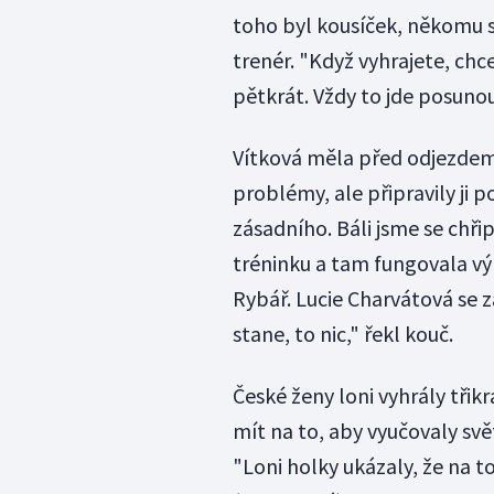
toho byl kousíček, někomu se
trenér. "Když vyhrajete, chc
pětkrát. Vždy to jde posunout
Vítková měla před odjezdem 
problémy, ale připravily ji p
zásadního. Báli jsme se chřip
tréninku a tam fungovala vý
Rybář. Lucie Charvátová se z
stane, to nic," řekl kouč.
České ženy loni vyhrály třik
mít na to, aby vyučovaly svě
"Loni holky ukázaly, že na t