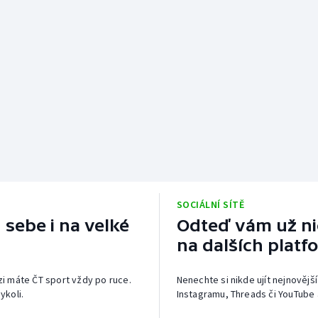
SOCIÁLNÍ SÍTĚ
 sebe i na velké
Odteď vám už nic
na dalších platf
izi máte ČT sport vždy po ruce.
Nenechte si nikde ujít nejnovější
ykoli.
Instagramu, Threads či YouTube 