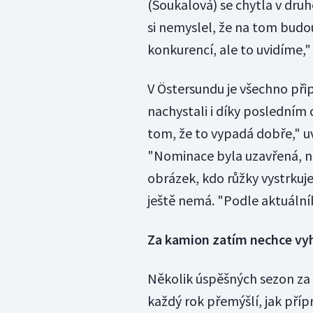
(Soukalová) se chytla v druh
si nemyslel, že na tom budou
konkurencí, ale to uvidíme,"
V Östersundu je všechno přip
nachystali i díky posledním
tom, že to vypadá dobře," u
"Nominace byla uzavřená, neh
obrázek, kdo růžky vystrkuje,
ještě nemá. "Podle aktuální
Za kamion zatím nechce vy
Několik úspěšných sezon za 
každý rok přemýšlí, jak příp