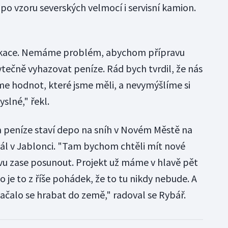
po vzoru severských velmocí i servisní kamion.
likace. Nemáme problém, abychom přípravu
tečně vyhazovat peníze. Rád bych tvrdil, že nás
íme hodnot, které jsme měli, a nevymýšlíme si
slné," řekl.
za peníze staví depo na sníh v Novém Městě na
ál v Jablonci. "Tam bychom chtěli mít nové
u zase posunout. Projekt už máme v hlavě pět
 to je to z říše pohádek, že to tu nikdy nebude. A
začalo se hrabat do země," radoval se Rybář.