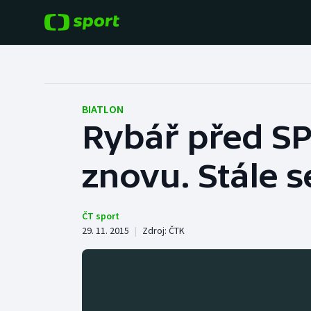
POPULÁRNÍ
DALŠÍ SPORTY
Fotbal
Americký fotbal
BIATLON
Rybář před SP:
Hokej
Baseball a softbal
znovu. Stále
Tenis
Basketbal
Atletika
Biatlon
ČT sport
29. 11. 2015
|
Zdroj:
ČTK
Cyklistika
Boby a skeleton
Box