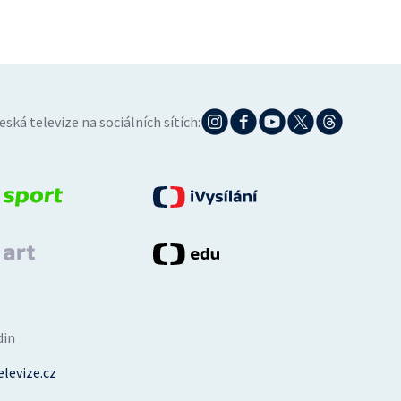
eská televize na sociálních sítích:
din
levize.cz