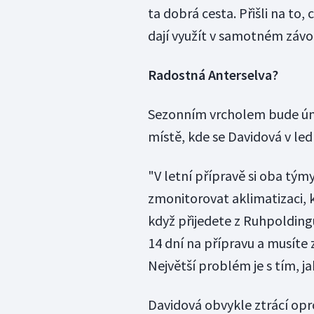
ta dobrá cesta. Přišli na to
dají využít v samotném závo
Radostná Anterselva?
Sezonním vrcholem bude únor
místě, kde se Davidová v led
"V letní přípravě si oba tý
zmonitorovat aklimatizaci, k
když přijedete z Ruhpoldingu
14 dní na přípravu a musíte z
Největší problém je s tím, jak
Davidová obvykle ztrácí oprot