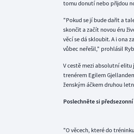
tomu donutí nebo přijdou n
"Pokud se jí bude dařit a ta
skončit a začít novou éru ž
věcí se dá skloubit. A i ona 
vůbec neřešil," prohlásil Ryb
V cestě mezi absolutní elit
trenérem Egilem Gjellandem
ženským áčkem druhou letní 
Poslechněte si předsezonní
"O věcech, které do tréninku