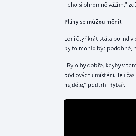
Toho si ohromně vážím," zdů
Plány se můžou měnit
Loni čtyřikrát stála po indi
by to mohlo být podobné,
"Bylo by dobře, kdyby v tom
pódiových umístění. Její čas
nejdéle," podtrhl Rybář.