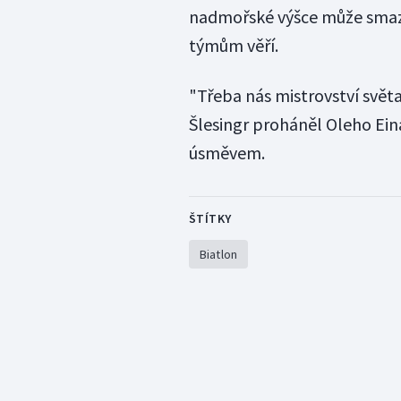
nadmořské výšce může smazáv
týmům věří.
"Třeba nás mistrovství světa
Šlesingr proháněl Oleho Ein
úsměvem.
ŠTÍTKY
Biatlon