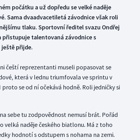
lném počátku a už dopředu se velké naděje
é. Sama dvaadvacetiletá závodnice však roli
vnějšímu tlaku. Sportovní ředitel svazu Ondřej
m přistupuje talentovaná závodnice s
 ještě přijde.
ni čeští reprezentanti museli popasovat se
ové, která v lednu triumfovala ve sprintu v
I proto se od ní očekává hodně. Roli jedničky si
 na sebe tu zodpovědnost nemusí brát. Pořád
 to velká naděje českého biatlonu. Má z toho
ledky hodnotí s odstupem s nohama na zemi.