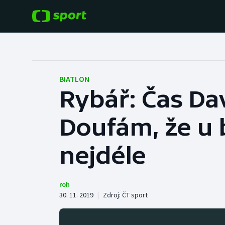
POPULÁRNÍ
DALŠÍ SPORTY
Fotbal
Americký fotbal
BIATLON
Rybář: Čas Dav
Hokej
Baseball a softbal
Doufám, že u 
Tenis
Basketbal
Atletika
nejdéle
Biatlon
Cyklistika
Boby a skeleton
roh
30. 11. 2019
|
Zdroj:
ČT sport
Box