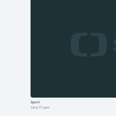
Curling
Dostihy
Florbal
Futsal
Golf
Gymnastika
Sport
Zdroj:
ČT sport