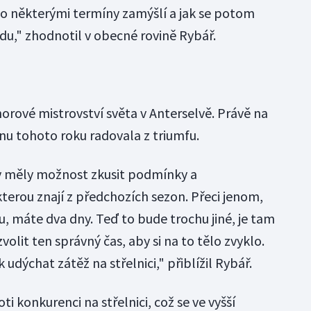
, co některými termíny zamýšlí a jak se potom
du," zhodnotil v obecné rovině Rybář.
ové mistrovství světa v Anterselvě. Právě na
nu tohoto roku radovala z triumfu.
my měly možnost zkusit podmínky a
terou znají z předchozích sezon. Přeci jenom,
, máte dva dny. Teď to bude trochu jiné, je tam
volit ten správný čas, aby si na to tělo zvyklo.
 udýchat zátěž na střelnici," přiblížil Rybář.
i konkurenci na střelnici, což se ve vyšší