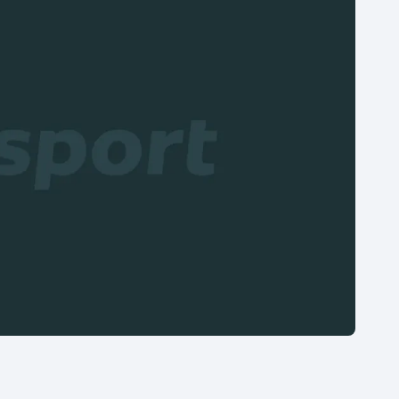
Moderní pětiboj
Triatlon
Motorsport
Veslování
Olympijské hry
Vodní slalom
Parasport
Volejbal
Plavání
Ostatní
Plážový volejbal