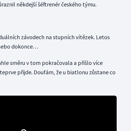
raznil někdejší šéftrenér českého týmu.
viduálních závodech na stupních vítězek. Letos
 nebo dokonce…
hle směru v tom pokračovala a přišlo více
 teprve přijde. Doufám, že u biatlonu zůstane co