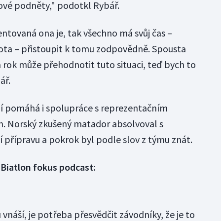
ové podněty," podotkl Rybář.
lentovaná ona je, tak všechno má svůj čas –
ivota – přistoupit k tomu zodpovědně. Spousta
za rok může přehodnotit tuto situaci, teď bych to
ář.
u jí pomáhá i spolupráce s reprezentačním
. Norský zkušený matador absolvoval s
přípravu a pokrok byl podle slov z týmu znát.
 Biatlon fokus podcast:
 vnáší, je potřeba přesvědčit závodníky, že je to