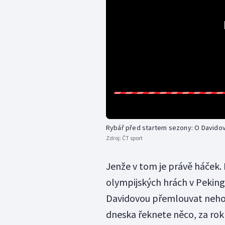
Rybář před startem sezony: O Davido
Zdroj:
ČT sport
Jenže v tom je právě háček.
olympijských hrách v Peking
Davidovou přemlouvat nehodlá
dneska řeknete něco, za rok 