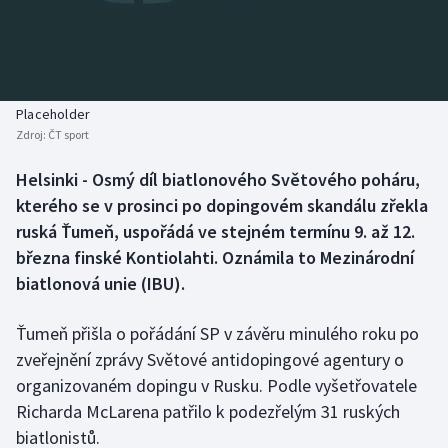
Baseball a softbal
Soutěže
Basketbal
Historické návraty
Biatlon
Aplikace ČT sport
Placeholder
Zdroj:
ČT sport
Boby a skeleton
AZ kvíz
Helsinki - Osmý díl biatlonového Světového poháru,
kterého se v prosinci po dopingovém skandálu zřekla
Box
ruská Ťumeň, uspořádá ve stejném termínu 9. až 12.
Curling
března finské Kontiolahti. Oznámila to Mezinárodní
biatlonová unie (IBU).
Dostihy
Ťumeň přišla o pořádání SP v závěru minulého roku po
Florbal
zveřejnění zprávy Světové antidopingové agentury o
organizovaném dopingu v Rusku. Podle vyšetřovatele
Futsal
Richarda McLarena patřilo k podezřelým 31 ruských
biatlonistů.
Golf