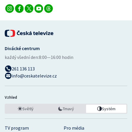
Stolní tenis
Triatlon
Veslování
Vodní slalom
Divácké centrum
každý všední den:
8:00—16:00 hodin
Volejbal
261 136 113
Ostatní
info@ceskatelevize.cz
Vzhled
Světlý
Tmavý
Systém
TV program
Pro média