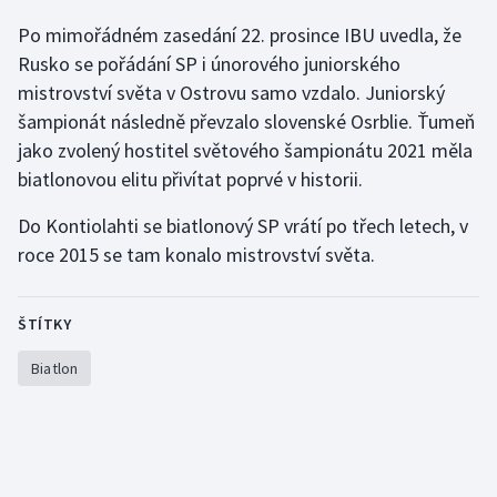
Po mimořádném zasedání 22. prosince IBU uvedla, že
Gymnastika
Rusko se pořádání SP i únorového juniorského
mistrovství světa v Ostrovu samo vzdalo. Juniorský
Házená
šampionát následně převzalo slovenské Osrblie. Ťumeň
jako zvolený hostitel světového šampionátu 2021 měla
Jezdectví
biatlonovou elitu přivítat poprvé v historii.
Judo
Do Kontiolahti se biatlonový SP vrátí po třech letech, v
roce 2015 se tam konalo mistrovství světa.
Krasobruslení
Lezení
ŠTÍTKY
Biatlon
Lyže a snowboard
Moderní pětiboj
Motorsport