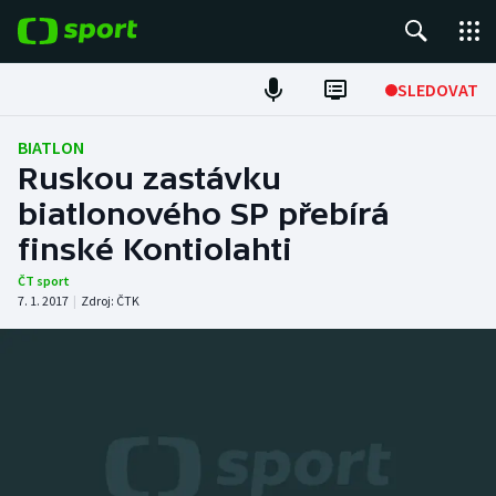
POPULÁRNÍ
SLEDOVAT
Fotbal
BIATLON
Ruskou zastávku
Hokej
biatlonového SP přebírá
finské Kontiolahti
Tenis
ČT sport
Atletika
7. 1. 2017
|
Zdroj:
ČTK
Cyklistika
DALŠÍ SPORTY
Americký fotbal
NEPŘEHLÉDNĚTE