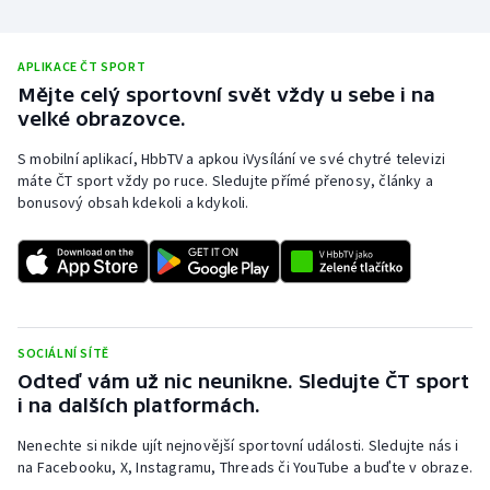
Olympijské hry
APLIKACE ČT SPORT
Parasport
Mějte celý sportovní svět vždy u sebe i na
velké obrazovce.
Plavání
S mobilní aplikací, HbbTV a apkou iVysílání ve své chytré televizi
máte ČT sport vždy po ruce. Sledujte přímé přenosy, články a
Plážový volejbal
bonusový obsah kdekoli a kdykoli.
Ragby
Rychlobruslení
Rychlostní kanoistika
SOCIÁLNÍ SÍTĚ
Odteď vám už nic neunikne. Sledujte ČT sport
Short track
i na dalších platformách.
Nenechte si nikde ujít nejnovější sportovní události. Sledujte nás i
Sportovní střelba
na Facebooku, X, Instagramu, Threads či YouTube a buďte v obraze.