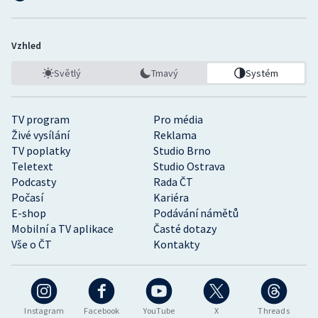
Vzhled
Světlý
Tmavý
Systém
TV program
Pro média
Živé vysílání
Reklama
TV poplatky
Studio Brno
Teletext
Studio Ostrava
Podcasty
Rada ČT
Počasí
Kariéra
E-shop
Podávání námětů
Mobilní a TV aplikace
Časté dotazy
Vše o ČT
Kontakty
Instagram
Facebook
YouTube
X
Threads