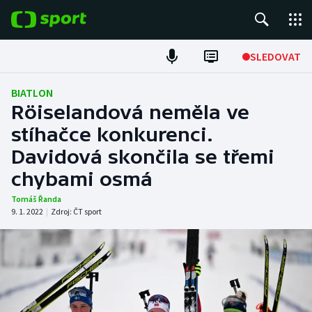
POPULÁRNÍ
SLEDOVAT
Fotbal
BIATLON
Röiselandová neměla ve
Hokej
stíhačce konkurenci.
Davidová skončila se třemi
Tenis
chybami osmá
Atletika
Tomáš Řanda
9. 1. 2022
|
Zdroj:
ČT sport
Cyklistika
DALŠÍ SPORTY
Americký fotbal
NEPŘEHLÉDNĚTE