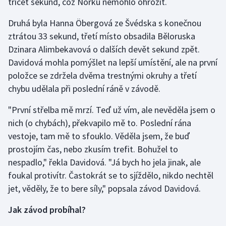
třicet sekund, což Norku nemohlo ohrozit.
Olympijské hry
Druhá byla Hanna Öbergová ze Švédska s konečnou
ztrátou 33 sekund, třetí místo obsadila Běloruska
Parasport
Dzinara Alimbekavová o dalších devět sekund zpět.
Davidová mohla pomýšlet na lepší umístění, ale na první
Plavání
položce se zdržela dvěma trestnými okruhy a třetí
chybu udělala při poslední ráně v závodě.
Plážový volejbal
"První střelba mě mrzí. Teď už vím, ale nevěděla jsem o
Ragby
nich (o chybách), překvapilo mě to. Poslední rána
vestoje, tam mě to sfouklo. Věděla jsem, že buď
Rychlobruslení
prostojím čas, nebo zkusím trefit. Bohužel to
Rychlostní kanoistika
nespadlo," řekla Davidová. "Já bych ho jela jinak, ale
foukal protivítr. Častokrát se to sjíždělo, nikdo nechtěl
Short track
jet, věděly, že to bere síly," popsala závod Davidová.
Jak závod probíhal?
Sportovní střelba