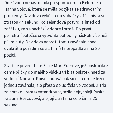
Do závodu nenastoupila po sprintu druhá Běloruska
Stolní tenis
Hanna Solová, která se měla potýkat se zdravotními
problémy. Davidová vyběhla do stíhačky z 11. místa se
Triatlon
ztrátou 44 sekund. Röiselandová potvrdila hned od
Veslování
začátku, že se nachází v dobré formě. Po první
perfektní položce si vytvořila pohodlný náskok více než
Vodní slalom
půl minuty. Davidová naproti tomu zaváhala hned
dvakrát a pořadím se z 11. místa propadla až na 20.
Volejbal
pozici.
Ostatní
Start se povedl také Fince Mari Ederové, jež poskočila z
osmé příčky do malého vláčku tří biatlonistek hned za
vedoucí Norkou. Röiselandová pak sice na druhé ležce
jednou zaváhala, ale přesto se udržela ve vedení. Z tria
za norskou reprezentantkou vyrazila nejrychleji Ruska
Kristina Rezcovová, ale její ztráta na čelo činila 25
sekund.