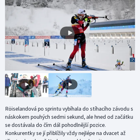
Gymnastika
Házená
Jezdectví
Judo
Krasobruslení
Lezení
Lyže a snowboard
Röiselandová po sprintu vybíhala do stíhacího závodu s
náskokem pouhých sedmi sekund, ale hned od začátku
Moderní pětiboj
se dostávala do čím dál pohodlnější pozice.
Konkurentky se jí přiblížily vždy nejlépe na dvacet až
Motorsport