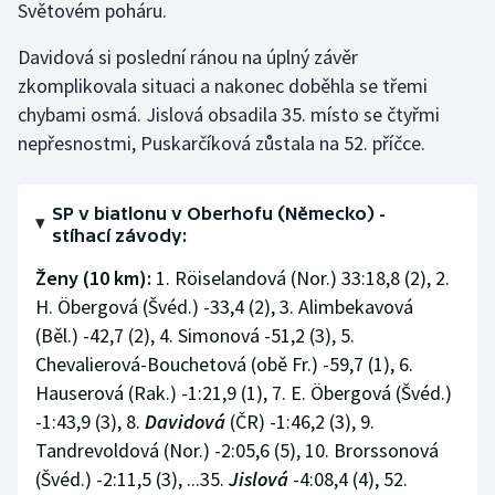
Světovém poháru.
Davidová si poslední ránou na úplný závěr
zkomplikovala situaci a nakonec doběhla se třemi
chybami osmá. Jislová obsadila 35. místo se čtyřmi
nepřesnostmi, Puskarčíková zůstala na 52. příčce.
SP v biatlonu v Oberhofu (Německo) -
stíhací závody:
Ženy (10 km):
1. Röiselandová (Nor.) 33:18,8 (2), 2.
H. Öbergová (Švéd.) -33,4 (2), 3. Alimbekavová
(Běl.) -42,7 (2), 4. Simonová -51,2 (3), 5.
Chevalierová-Bouchetová (obě Fr.) -59,7 (1), 6.
Hauserová (Rak.) -1:21,9 (1), 7. E. Öbergová (Švéd.)
-1:43,9 (3), 8.
Davidová
(ČR) -1:46,2 (3), 9.
Tandrevoldová (Nor.) -2:05,6 (5), 10. Brorssonová
(Švéd.) -2:11,5 (3), ...35.
Jislová
-4:08,4 (4), 52.