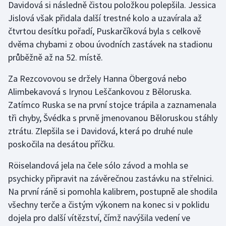
Davidová si následně čistou položkou polepšila. Jessica
Jislová však přidala další trestné kolo a uzavírala až
čtvrtou desítku pořadí, Puskarčíková byla s celkově
dvěma chybami z obou úvodních zastávek na stadionu
průběžně až na 52. místě.
Za Rezcovovou se držely Hanna Öbergová nebo
Alimbekavová s Irynou Leščankovou z Běloruska.
Zatímco Ruska se na první stojce trápila a zaznamenala
tři chyby, Švédka s prvně jmenovanou Běloruskou stáhly
ztrátu. Zlepšila se i Davidová, která po druhé nule
poskočila na desátou příčku.
Röiselandová jela na čele sólo závod a mohla se
psychicky připravit na závěrečnou zastávku na střelnici.
Na první ráně si pomohla kalibrem, postupně ale shodila
všechny terče a čistým výkonem na konec si v poklidu
dojela pro další vítězství, čímž navýšila vedení ve