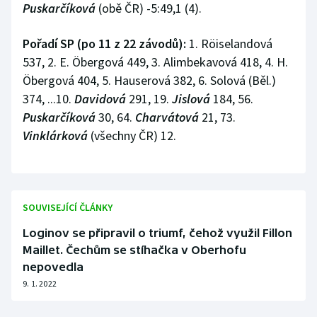
Puskarčíková
(obě ČR) -5:49,1 (4).
Pořadí SP (po 11 z 22 závodů):
1. Röiselandová
537, 2. E. Öbergová 449, 3. Alimbekavová 418, 4. H.
Öbergová 404, 5. Hauserová 382, 6. Solová (Běl.)
374, ...10.
Davidová
291, 19.
Jislová
184, 56.
Puskarčíková
30, 64.
Charvátová
21, 73.
Vinklárková
(všechny ČR) 12.
SOUVISEJÍCÍ ČLÁNKY
Loginov se připravil o triumf, čehož využil Fillon
Maillet. Čechům se stíhačka v Oberhofu
nepovedla
9. 1. 2022