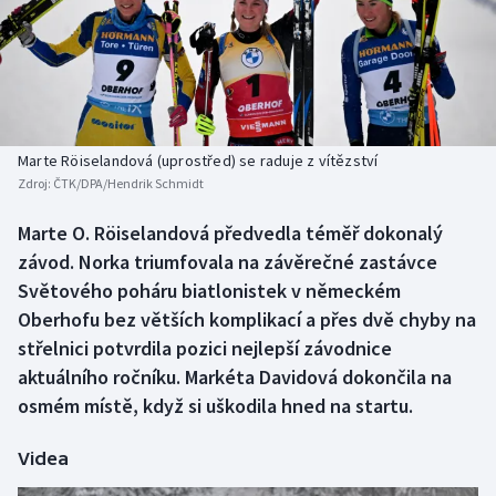
Baseball a softbal
Soutěže
Basketbal
Historické návraty
Biatlon
Aplikace ČT sport
Marte Röiselandová (uprostřed) se raduje z vítězství
Boby a skeleton
AZ kvíz
Zdroj:
ČTK/DPA/Hendrik Schmidt
Box
Marte O. Röiselandová předvedla téměř dokonalý
závod. Norka triumfovala na závěrečné zastávce
Curling
Světového poháru biatlonistek v německém
Oberhofu bez větších komplikací a přes dvě chyby na
Dostihy
střelnici potvrdila pozici nejlepší závodnice
aktuálního ročníku. Markéta Davidová dokončila na
Florbal
osmém místě, když si uškodila hned na startu.
Futsal
Videa
Golf