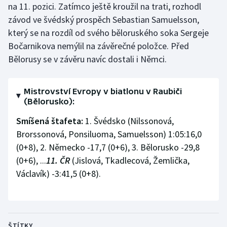
na 11. pozici. Zatímco ještě kroužil na trati, rozhodl
závod ve švédský prospěch Sebastian Samuelsson,
který se na rozdíl od svého běloruského soka Sergeje
Bočarnikova nemýlil na závěrečné položce. Před
Bělorusy se v závěru navíc dostali i Němci.
Mistrovství Evropy v biatlonu v Raubiči
(Bělorusko):
Smíšená štafeta:
1. Švédsko (Nilssonová,
Brorssonová, Ponsiluoma, Samuelsson) 1:05:16,0
(0+8), 2. Německo -17,7 (0+6), 3. Bělorusko -29,8
(0+6), ...
11. ČR
(Jislová, Tkadlecová, Žemlička,
Václavík) -3:41,5 (0+8).
ŠTÍTKY