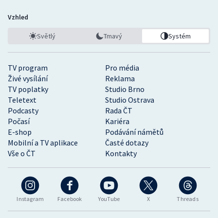
Vzhled
Světlý
Tmavý
Systém
TV program
Pro média
Živé vysílání
Reklama
TV poplatky
Studio Brno
Teletext
Studio Ostrava
Podcasty
Rada ČT
Počasí
Kariéra
E-shop
Podávání námětů
Mobilní a TV aplikace
Časté dotazy
Vše o ČT
Kontakty
Instagram
Facebook
YouTube
X
Threads