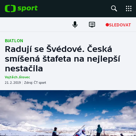
POPULÁRNÍ
SLEDOVAT
Fotbal
BIATLON
Radují se Švédové. Česká
Hokej
smíšená štafeta na nejlepší
nestačila
Tenis
Vojtěch Jírovec
Atletika
21. 2. 2019
|
Zdroj:
ČT sport
Cyklistika
DALŠÍ SPORTY
Americký fotbal
NEPŘEHLÉDNĚTE