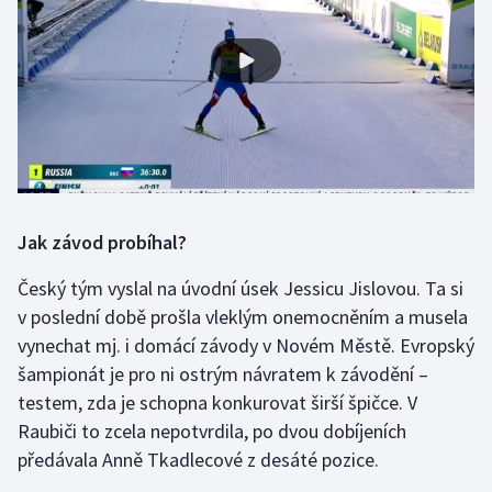
Olympijské hry
Parasport
Plavání
Plážový volejbal
Jak závod probíhal?
Ragby
Český tým vyslal na úvodní úsek Jessicu Jislovou. Ta si
Rychlobruslení
v poslední době prošla vleklým onemocněním a musela
vynechat mj. i domácí závody v Novém Městě. Evropský
Rychlostní kanoistika
šampionát je pro ni ostrým návratem k závodění –
testem, zda je schopna konkurovat širší špičce. V
Short track
Raubiči to zcela nepotvrdila, po dvou dobíjeních
Sportovní střelba
předávala Anně Tkadlecové z desáté pozice.