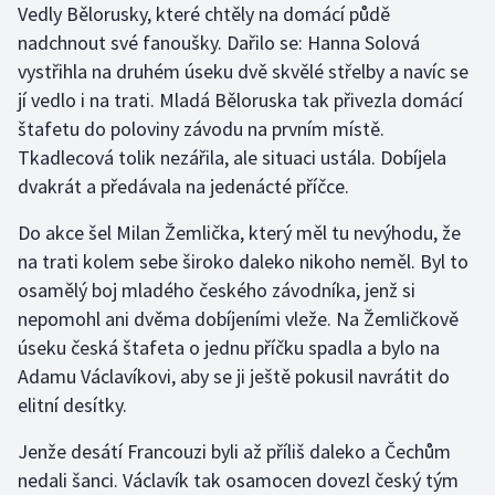
Vedly Bělorusky, které chtěly na domácí půdě
Stolní tenis
nadchnout své fanoušky. Dařilo se: Hanna Solová
Triatlon
vystřihla na druhém úseku dvě skvělé střelby a navíc se
jí vedlo i na trati. Mladá Běloruska tak přivezla domácí
Veslování
štafetu do poloviny závodu na prvním místě.
Tkadlecová tolik nezářila, ale situaci ustála. Dobíjela
Vodní slalom
dvakrát a předávala na jedenácté příčce.
Volejbal
Do akce šel Milan Žemlička, který měl tu nevýhodu, že
na trati kolem sebe široko daleko nikoho neměl. Byl to
Ostatní
osamělý boj mladého českého závodníka, jenž si
nepomohl ani dvěma dobíjeními vleže. Na Žemličkově
úseku česká štafeta o jednu příčku spadla a bylo na
Adamu Václavíkovi, aby se ji ještě pokusil navrátit do
elitní desítky.
Jenže desátí Francouzi byli až příliš daleko a Čechům
nedali šanci. Václavík tak osamocen dovezl český tým