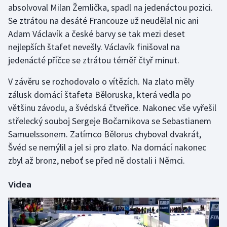
absolvoval Milan Žemlička, spadl na jedenáctou pozici.
Se ztrátou na desáté Francouze už neudělal nic ani
Gymnastika
Adam Václavík a české barvy se tak mezi deset
nejlepších štafet nevešly. Václavík finišoval na
Házená
jedenácté příčce se ztrátou téměř čtyř minut.
Jezdectví
V závěru se rozhodovalo o vítězích. Na zlato měly
zálusk domácí štafeta Běloruska, která vedla po
Judo
většinu závodu, a švédská čtveřice. Nakonec vše vyřešil
střelecký souboj Sergeje Bočarnikova se Sebastianem
Krasobruslení
Samuelssonem. Zatímco Bělorus chyboval dvakrát,
Lezení
Švéd se nemýlil a jel si pro zlato. Na domácí nakonec
zbyl až bronz, neboť se před ně dostali i Němci.
Lyže a snowboard
Videa
Moderní pětiboj
Motorsport