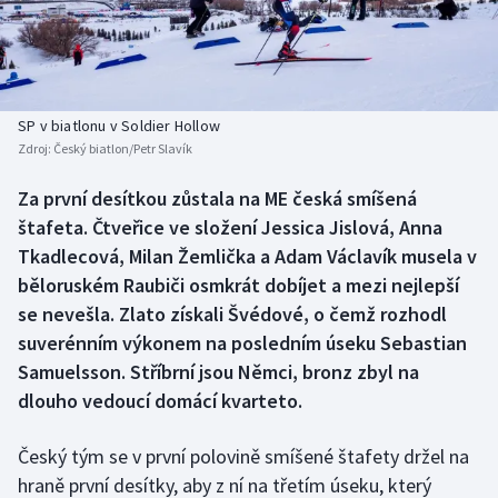
Baseball a softbal
Soutěže
Basketbal
Historické návraty
Biatlon
Aplikace ČT sport
SP v biatlonu v Soldier Hollow
Zdroj:
Český biatlon/Petr Slavík
Boby a skeleton
AZ kvíz
Za první desítkou zůstala na ME česká smíšená
štafeta. Čtveřice ve složení Jessica Jislová, Anna
Box
Tkadlecová, Milan Žemlička a Adam Václavík musela v
Curling
běloruském Raubiči osmkrát dobíjet a mezi nejlepší
se nevešla. Zlato získali Švédové, o čemž rozhodl
Dostihy
suverénním výkonem na posledním úseku Sebastian
Samuelsson. Stříbrní jsou Němci, bronz zbyl na
Florbal
dlouho vedoucí domácí kvarteto.
Futsal
Český tým se v první polovině smíšené štafety držel na
hraně první desítky, aby z ní na třetím úseku, který
Golf