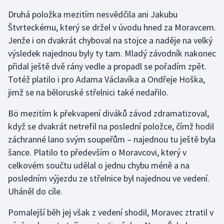
Druhá položka mezitím nesvědčila ani Jakubu
Štvrteckému, který se držel v úvodu hned za Moravcem.
Jenže i on dvakrát chyboval na stojce a naděje na velký
výsledek najednou byly ty tam. Mladý závodník nakonec
přidal ještě dvě rány vedle a propadl se pořadím zpět.
Totéž platilo i pro Adama Václavíka a Ondřeje Hoška,
jimž se na běloruské střelnici také nedařilo.
Bö mezitím k překvapení diváků závod zdramatizoval,
když se dvakrát netrefil na poslední položce, čímž hodil
záchranné lano svým soupeřům – najednou tu ještě byla
šance. Platilo to především o Moravcovi, který v
celkovém součtu udělal o jednu chybu méně a na
posledním výjezdu ze střelnice byl najednou ve vedení.
Uháněl do cíle.
Pomalejší běh jej však z vedení shodil, Moravec ztratil v