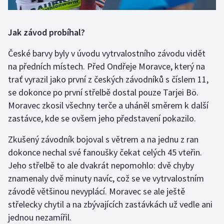
Stolní tenis
Triatlon
Jak závod probíhal?
České barvy byly v úvodu vytrvalostního závodu vidět
Veslování
na předních místech. Před Ondřeje Moravce, který na
trať vyrazil jako první z českých závodníků s číslem 11,
Vodní slalom
se dokonce po první střelbě dostal pouze Tarjei Bö.
Volejbal
Moravec zkosil všechny terče a uháněl směrem k další
zastávce, kde se ovšem jeho představení pokazilo.
Ostatní
Zkušený závodník bojoval s větrem a na jednu z ran
dokonce nechal své fanoušky čekat celých 45 vteřin.
Jeho střelbě to ale dvakrát nepomohlo: dvě chyby
znamenaly dvě minuty navíc, což se ve vytrvalostním
závodě většinou nevyplácí. Moravec se ale ještě
střelecky chytil a na zbývajících zastávkách už vedle ani
jednou nezamířil.