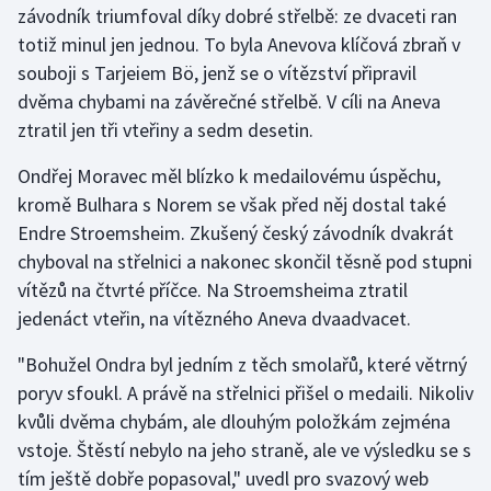
závodník triumfoval díky dobré střelbě: ze dvaceti ran
totiž minul jen jednou. To byla Anevova klíčová zbraň v
Gymnastika
souboji s Tarjeiem Bö, jenž se o vítězství připravil
dvěma chybami na závěrečné střelbě. V cíli na Aneva
Házená
ztratil jen tři vteřiny a sedm desetin.
Jezdectví
Ondřej Moravec měl blízko k medailovému úspěchu,
kromě Bulhara s Norem se však před něj dostal také
Judo
Endre Stroemsheim. Zkušený český závodník dvakrát
chyboval na střelnici a nakonec skončil těsně pod stupni
Krasobruslení
vítězů na čtvrté příčce. Na Stroemsheima ztratil
Lezení
jedenáct vteřin, na vítězného Aneva dvaadvacet.
"Bohužel Ondra byl jedním z těch smolařů, které větrný
Lyže a snowboard
poryv sfoukl. A právě na střelnici přišel o medaili. Nikoliv
Moderní pětiboj
kvůli dvěma chybám, ale dlouhým položkám zejména
vstoje. Štěstí nebylo na jeho straně, ale ve výsledku se s
Motorsport
tím ještě dobře popasoval," uvedl pro svazový web