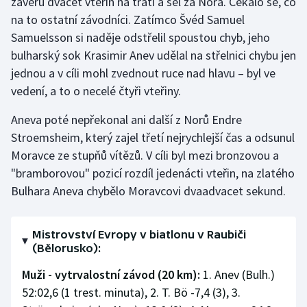
závěru dvacet vteřin na trati a šel za Nora. Čekalo se, co
na to ostatní závodníci. Zatímco Švéd Samuel
Samuelsson si naděje odstřelil spoustou chyb, jeho
bulharský sok Krasimir Anev udělal na střelnici chybu jen
jednou a v cíli mohl zvednout ruce nad hlavu – byl ve
vedení, a to o necelé čtyři vteřiny.
Aneva poté nepřekonal ani další z Norů Endre
Stroemsheim, který zajel třetí nejrychlejší čas a odsunul
Moravce ze stupňů vítězů. V cíli byl mezi bronzovou a
"bramborovou" pozicí rozdíl jedenácti vteřin, na zlatého
Bulhara Aneva chybělo Moravcovi dvaadvacet sekund.
Mistrovství Evropy v biatlonu v Raubiči
(Bělorusko):
Muži - vytrvalostní závod (20 km):
1. Anev (Bulh.)
52:02,6 (1 trest. minuta), 2. T. Bö -7,4 (3), 3.