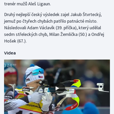
trenér mužů Aleš Ligaun.
Olympijské hry
Druhý nejlepší český výsledek zajel Jakub Štvrtecký,
Parasport
jemuž po čtyřech chybách patřilo patnácté místo.
Následovali Adam Václavík (39. příčka), který udělal
Plavání
sedm střeleckých chyb, Milan Žemlička (50.) a Ondřej
Hošek (67.).
Plážový volejbal
Videa
Ragby
Rychlobruslení
Rychlostní kanoistika
Short track
Sportovní střelba