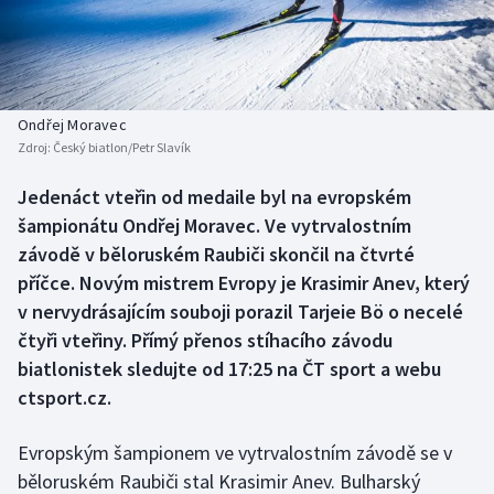
Baseball a softbal
Soutěže
Basketbal
Historické návraty
Biatlon
Aplikace ČT sport
Ondřej Moravec
Zdroj:
Český biatlon/Petr Slavík
Boby a skeleton
AZ kvíz
Jedenáct vteřin od medaile byl na evropském
šampionátu Ondřej Moravec. Ve vytrvalostním
Box
závodě v běloruském Raubiči skončil na čtvrté
Curling
příčce. Novým mistrem Evropy je Krasimir Anev, který
v nervydrásajícím souboji porazil Tarjeie Bö o necelé
Dostihy
čtyři vteřiny. Přímý přenos stíhacího závodu
biatlonistek sledujte od 17:25 na ČT sport a webu
Florbal
ctsport.cz.
Futsal
Evropským šampionem ve vytrvalostním závodě se v
běloruském Raubiči stal Krasimir Anev. Bulharský
Golf