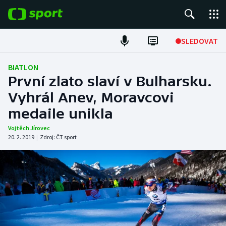
POPULÁRNÍ
SLEDOVAT
Fotbal
BIATLON
První zlato slaví v Bulharsku.
Hokej
Vyhrál Anev, Moravcovi
medaile unikla
Tenis
Vojtěch Jírovec
Atletika
20. 2. 2019
|
Zdroj:
ČT sport
Cyklistika
DALŠÍ SPORTY
Americký fotbal
NEPŘEHLÉDNĚTE