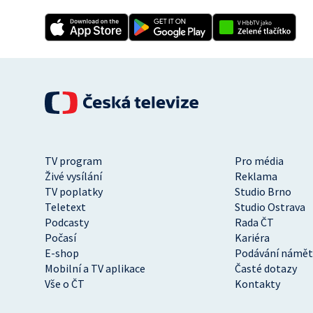
TV program
Pro média
Živé vysílání
Reklama
TV poplatky
Studio Brno
Teletext
Studio Ostrava
Podcasty
Rada ČT
Počasí
Kariéra
E-shop
Podávání námět
Mobilní a TV aplikace
Časté dotazy
Vše o ČT
Kontakty