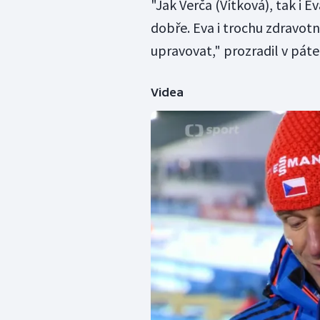
"Jak Verča (Vítková), tak i E
dobře. Eva i trochu zdravotn
upravovat," prozradil v páte
Videa