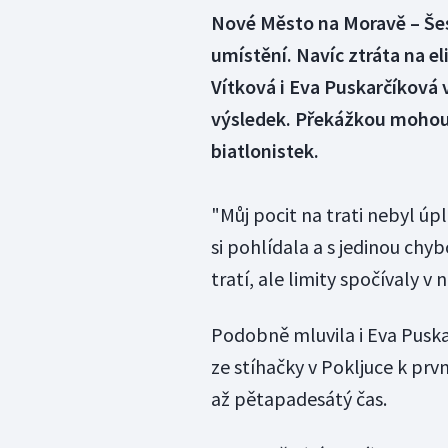
Nové Město na Moravě – Šes
umístění. Navíc ztráta na el
Vítková i Eva Puskarčíková 
výsledek. Překážkou mohou
biatlonistek.
"Můj pocit na trati nebyl úpl
si pohlídala a s jedinou chy
tratí, ale limity spočívaly v
Podobně mluvila i Eva Puska
ze stíhačky v Pokljuce k pr
až pětapadesátý čas.