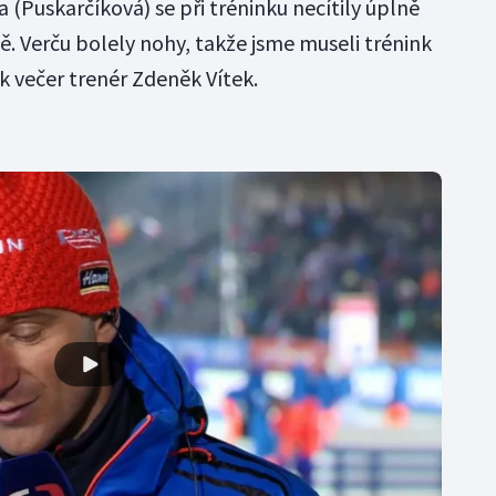
va (Puskarčíková) se při tréninku necítily úplně
ě. Verču bolely nohy, takže jsme museli trénink
k večer trenér Zdeněk Vítek.