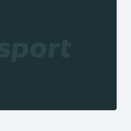
Moderní pětiboj
Triatlon
Motorsport
Veslování
Olympijské hry
Vodní slalom
Parasport
Volejbal
Plavání
Ostatní
Plážový volejbal