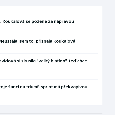
, Koukalová se požene za nápravou
 Neustála jsem to, přiznala Koukalová
idová si zkusila "velký biatlon", teď chce
toje šanci na triumf, sprint má překvapivou