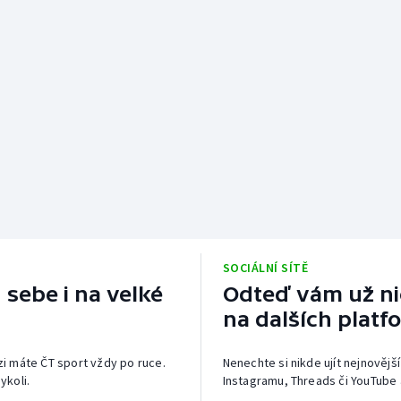
SOCIÁLNÍ SÍTĚ
 sebe i na velké
Odteď vám už nic
na dalších platf
izi máte ČT sport vždy po ruce.
Nenechte si nikde ujít nejnovější
ykoli.
Instagramu, Threads či YouTube 