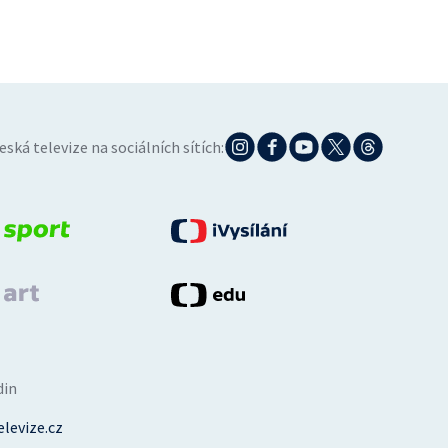
eská televize na sociálních sítích:
din
levize.cz