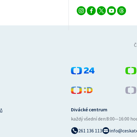
Č
Divácké centrum
ů
každý všední den:
8:00—16:00 ho
261 136 113
info@ceskate