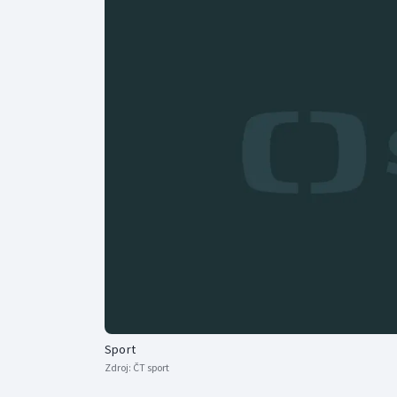
Curling
Dostihy
Florbal
Futsal
Golf
Gymnastika
Sport
Zdroj:
ČT sport