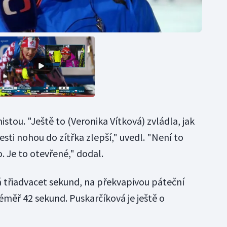
tou. "Ještě to (Veronika Vítková) zvládla, jak
esti nohou do zítřka zlepší," uvedl. "Není to
. Je to otevřené," dodal.
á třiadvacet sekund, na překvapivou páteční
měř 42 sekund. Puskarčíková je ještě o