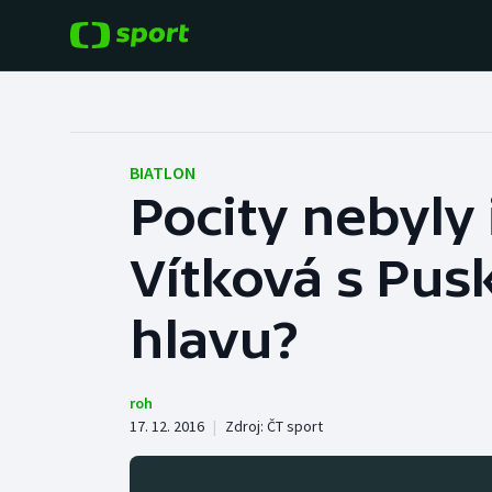
POPULÁRNÍ
DALŠÍ SPORTY
Fotbal
Americký fotbal
BIATLON
Pocity nebyly 
Hokej
Baseball a softbal
Vítková s Pus
Tenis
Basketbal
Atletika
hlavu?
Biatlon
Cyklistika
Boby a skeleton
roh
17. 12. 2016
|
Zdroj:
ČT sport
Box