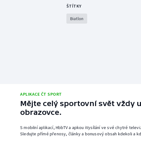
ŠTÍTKY
Biatlon
APLIKACE ČT SPORT
Mějte celý sportovní svět vždy u
obrazovce.
S mobilní aplikací, HbbTV a apkou iVysílání ve své chytré telev
Sledujte přímé přenosy, články a bonusový obsah kdekoli a kd