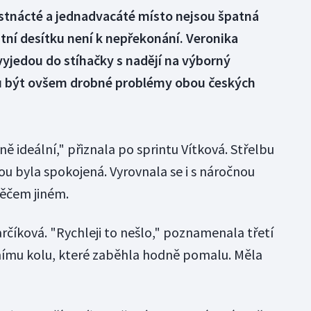
tnácté a jednadvacáté místo nejsou špatná
itní desítku není k nepřekonání. Veronika
vyjedou do stíhačky s nadějí na výborný
 být ovšem drobné problémy obou českých
ně ideální," přiznala po sprintu Vítková. Střelbu
bou byla spokojená. Vyrovnala se i s náročnou
 něčem jiném.
rčíková. "Rychleji to nešlo," poznamenala třetí
vnímu kolu, které zaběhla hodně pomalu. Měla