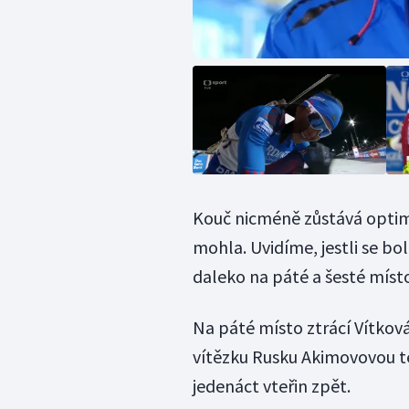
Kouč nicméně zůstává optimis
mohla. Uvidíme, jestli se bol
daleko na páté a šesté místo
Na páté místo ztrácí Vítkov
vítězku Rusku Akimovovou té
jedenáct vteřin zpět.