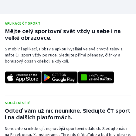
Stolní tenis
Triatlon
APLIKACE ČT SPORT
Mějte celý sportovní svět vždy u sebe i na
Veslování
velké obrazovce.
Vodní slalom
S mobilní aplikací, HbbTV a apkou iVysílání ve své chytré televizi
máte ČT sport vždy po ruce. Sledujte přímé přenosy, články a
bonusový obsah kdekoli a kdykoli.
Volejbal
Ostatní
SOCIÁLNÍ SÍTĚ
Odteď vám už nic neunikne. Sledujte ČT sport
i na dalších platformách.
Nenechte si nikde ujít nejnovější sportovní události. Sledujte nás i
na Facebooku, X, Instagramu, Threads či YouTube a buďte v obraze.