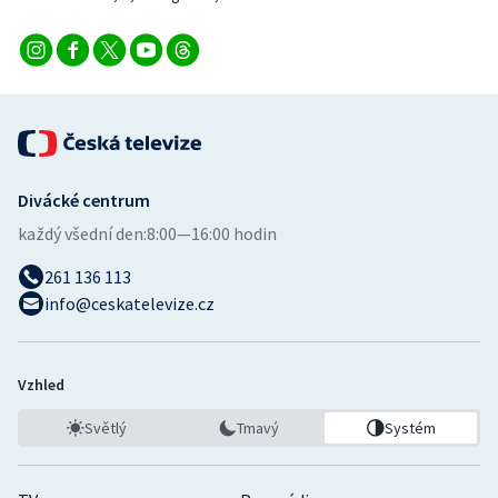
Divácké centrum
každý všední den:
8:00—16:00 hodin
261 136 113
info@ceskatelevize.cz
Vzhled
Světlý
Tmavý
Systém