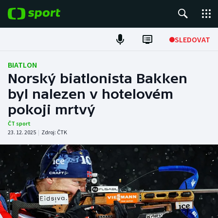
POPULÁRNÍ
SLEDOVAT
Fotbal
BIATLON
Norský biatlonista Bakken
Hokej
byl nalezen v hotelovém
pokoji mrtvý
Tenis
ČT sport
Atletika
23. 12. 2025
|
Zdroj:
ČTK
Cyklistika
DALŠÍ SPORTY
Americký fotbal
NEPŘEHLÉDNĚTE