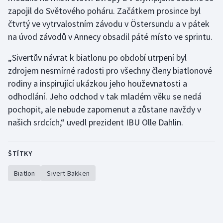
zapojil do Světového poháru. Začátkem prosince byl
Olympijské hry
čtvrtý ve vytrvalostním závodu v Östersundu a v pátek
na úvod závodů v Annecy obsadil páté místo ve sprintu.
Parasport
„Sivertův návrat k biatlonu po období utrpení byl
Plavání
zdrojem nesmírné radosti pro všechny členy biatlonové
rodiny a inspirující ukázkou jeho houževnatosti a
Plážový volejbal
odhodlání. Jeho odchod v tak mladém věku se nedá
pochopit, ale nebude zapomenut a zůstane navždy v
Ragby
našich srdcích,“ uvedl prezident IBU Olle Dahlin.
Rychlobruslení
ŠTÍTKY
Rychlostní kanoistika
Biatlon
Sivert Bakken
Short track
Sportovní střelba