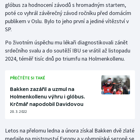
glóbus za hodnocení závodů s hromadným startem,
poté co vyhrál závěrečný závod ročníku před domácím
Gymnastika
publikem v Oslu. Bylo to jeho první a jediné vítězství v
SP.
Házená
Po životním úspěchu mu lékaři diagnostikovali zánět
Jezdectví
srdečního svalu a do soutěží IBU se vrátil až listopadu
2024, téměř tisíc dnů po triumfu na Holmenkollenu.
Judo
Krasobruslení
PŘEČTĚTE SI TAKÉ
Bakken zazářil a uzmul na
Lezení
Holmenkollenu výhru i glóbus.
Krčmář napodobil Davidovou
Lyže a snowboard
20. 3. 2022
Moderní pětiboj
Letos na přelomu ledna a února získal Bakken dvě zlaté
Motorsport
medaile na mistrovství Evropy a v olympijské sezoně se