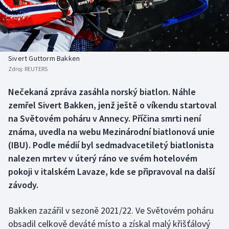
Baseball a softbal
Soutěže
Basketbal
Historické návraty
Biatlon
Aplikace ČT sport
Sivert Guttorm Bakken
Zdroj:
REUTERS
Boby a skeleton
AZ kvíz
Nečekaná zpráva zasáhla norský biatlon. Náhle
zemřel Sivert Bakken, jenž ještě o víkendu startoval
Box
na Světovém poháru v Annecy. Příčina smrti není
Curling
známa, uvedla na webu Mezinárodní biatlonová unie
(IBU). Podle médií byl sedmadvacetiletý biatlonista
Dostihy
nalezen mrtev v úterý ráno ve svém hotelovém
pokoji v italském Lavaze, kde se připravoval na další
Florbal
závody.
Futsal
Bakken zazářil v sezoně 2021/22. Ve Světovém poháru
obsadil celkově deváté místo a získal malý křišťálový
Golf