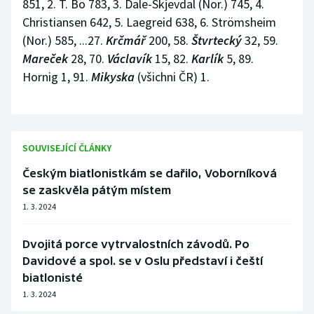
851, 2. T. Bö 783, 3. Dale-Skjevdal (Nor.) 745, 4.
Christiansen 642, 5. Laegreid 638, 6. Strömsheim
(Nor.) 585, ...27.
Krčmář
200, 58.
Štvrtecký
32, 59.
Mareček
28, 70.
Václavík
15, 82.
Karlík
5, 89.
Hornig 1, 91.
Mikyska
(všichni ČR) 1.
SOUVISEJÍCÍ ČLÁNKY
Českým biatlonistkám se dařilo, Voborníková
se zaskvěla pátým místem
1. 3. 2024
Dvojitá porce vytrvalostních závodů. Po
Davidové a spol. se v Oslu představí i čeští
biatlonisté
1. 3. 2024