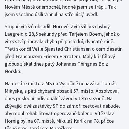
Novém Městě onemocněl, hodně jsem se trápil. Tak
Olympijské hry
jsem všechno úsilí vrhnul na střelnici," uvedl.
Parasport
Stupně vítězů obsadili Norové. Zvítězil bezchybný
Laegreid o 28,5 sekundy před Tarjeiem Böem, jehož o
Plavání
vítězství připravila chyba při poslední, dvacáté ráně.
Třetí skončil Vetle Sjaastad Christiansen o osm desetin
Plážový volejbal
před Francouzem Éricem Perrotem. Malý křišťálový
glóbus získal dnes pátý Johannes Thingnes Bö z
Ragby
Norska.
Rychlobruslení
Na desáté místo z MS na Vysočině nenavázal Tomáš
Mikyska, s pěti chybami obsadil 57. místo. Absolvoval
Rychlostní kanoistika
dnes poslední individuální závod v této sezoně. Na
zbývající dvě zastávky SP do zámoří cestovat nebude,
Short track
aby mohl rehabilitovat operované koleno. Vítězslav
Sportovní střelba
Hornig byl na 67. místě, Mikuláš Karlík na 78. příčce
těsně před Jonášem Marečkem.