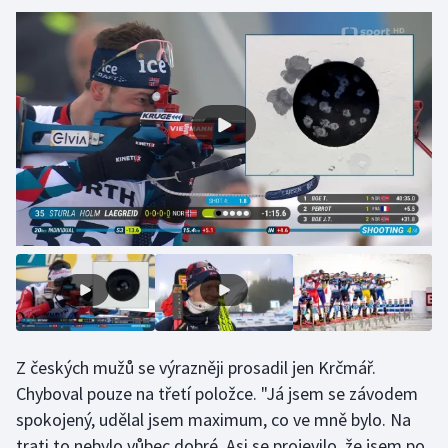
Gymnastika
Házená
Jezdectví
Judo
Krasobruslení
Lezení
Lyže a snowboard
Z českých mužů se výrazněji prosadil jen Krčmář.
Moderní pětiboj
Chyboval pouze na třetí položce. "Já jsem se závodem
spokojený, udělal jsem maximum, co ve mně bylo. Na
Motorsport
trati to nebylo vůbec dobré. Asi se projevilo, že jsem po