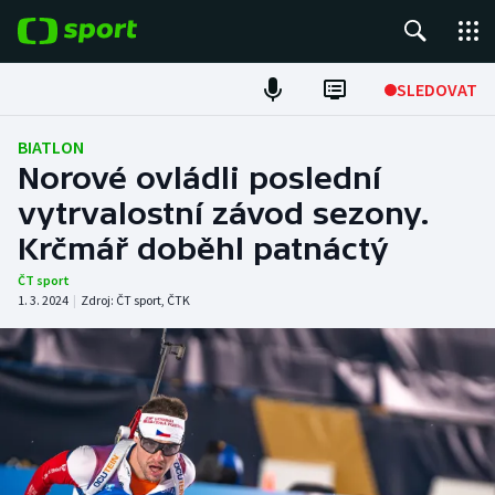
POPULÁRNÍ
SLEDOVAT
Fotbal
BIATLON
Norové ovládli poslední
Hokej
vytrvalostní závod sezony.
Krčmář doběhl patnáctý
Tenis
ČT sport
Atletika
1. 3. 2024
|
Zdroj:
ČT sport
,
ČTK
Cyklistika
DALŠÍ SPORTY
Americký fotbal
NEPŘEHLÉDNĚTE