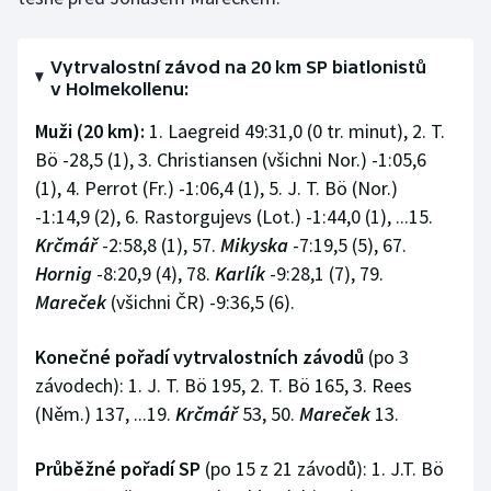
Stolní tenis
Vytrvalostní závod na 20 km SP biatlonistů
Triatlon
v Holmekollenu:
Veslování
Muži (20 km):
1. Laegreid 49:31,0 (0 tr. minut), 2. T.
Bö -28,5 (1), 3. Christiansen (všichni Nor.) -1:05,6
Vodní slalom
(1), 4. Perrot (Fr.) -1:06,4 (1), 5. J. T. Bö (Nor.)
-1:14,9 (2), 6. Rastorgujevs (Lot.) -1:44,0 (1), ...15.
Volejbal
Krčmář
-2:58,8 (1), 57.
Mikyska
-7:19,5 (5), 67.
Hornig
-8:20,9 (4), 78.
Karlík
-9:28,1 (7), 79.
Ostatní
Mareček
(všichni ČR) -9:36,5 (6).
Konečné pořadí vytrvalostních závodů
(po 3
závodech): 1. J. T. Bö 195, 2. T. Bö 165, 3. Rees
(Něm.) 137, ...19.
Krčmář
53, 50.
Mareček
13.
Průběžné pořadí SP
(po 15 z 21 závodů): 1. J.T. Bö