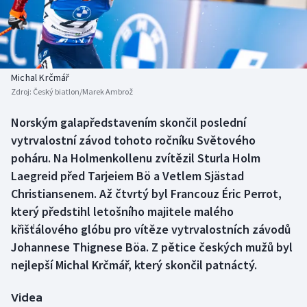
Baseball a softbal
Soutěže
Basketbal
Historické návraty
Biatlon
Aplikace ČT sport
Michal Krčmář
Zdroj:
Český biatlon/Marek Ambrož
Boby a skeleton
AZ kvíz
Norským galapředstavením skončil poslední
vytrvalostní závod tohoto ročníku Světového
Box
poháru. Na Holmenkollenu zvítězil Sturla Holm
Curling
Laegreid před Tarjeiem Bö a Vetlem Sjästad
Christiansenem. Až čtvrtý byl Francouz Éric Perrot,
Dostihy
který předstihl letošního majitele malého
křišťálového glóbu pro vítěze vytrvalostních závodů
Florbal
Johannese Thignese Böa. Z pětice českých mužů byl
nejlepší Michal Krčmář, který skončil patnáctý.
Futsal
Videa
Golf