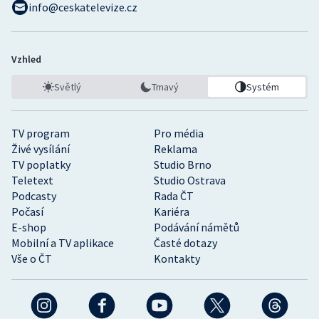
info@ceskatelevize.cz
Vzhled
Světlý
Tmavý
Systém
TV program
Pro média
Živé vysílání
Reklama
TV poplatky
Studio Brno
Teletext
Studio Ostrava
Podcasty
Rada ČT
Počasí
Kariéra
E-shop
Podávání námětů
Mobilní a TV aplikace
Časté dotazy
Vše o ČT
Kontakty