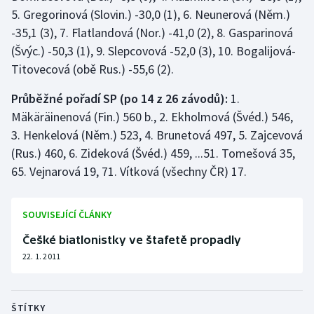
5. Gregorinová (Slovin.) -30,0 (1), 6. Neunerová (Něm.)
Olympijské hry
-35,1 (3), 7. Flatlandová (Nor.) -41,0 (2), 8. Gasparinová
(Švýc.) -50,3 (1), 9. Slepcovová -52,0 (3), 10. Bogalijová-
Parasport
Titovecová (obě Rus.) -55,6 (2).
Plavání
Průběžné pořadí SP (po 14 z 26 závodů):
1.
Mäkäräinenová (Fin.) 560 b., 2. Ekholmová (Švéd.) 546,
Plážový volejbal
3. Henkelová (Něm.) 523, 4. Brunetová 497, 5. Zajcevová
(Rus.) 460, 6. Zideková (Švéd.) 459, ...51. Tomešová 35,
Ragby
65. Vejnarová 19, 71. Vítková (všechny ČR) 17.
Rychlobruslení
SOUVISEJÍCÍ ČLÁNKY
Rychlostní kanoistika
Češké biatlonistky ve štafetě propadly
Short track
22. 1. 2011
Sportovní střelba
ŠTÍTKY