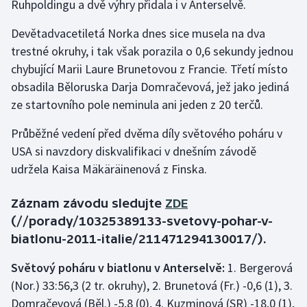
Ruhpoldingu a dvě výhry přidala i v Anterselvě.
Gymnastika
Devětadvacetiletá Norka dnes sice musela na dva
trestné okruhy, i tak však porazila o 0,6 sekundy jednou
Házená
chybující Marii Laure Brunetovou z Francie. Třetí místo
obsadila Běloruska Darja Domračevová, jež jako jediná
Jezdectví
ze startovního pole neminula ani jeden z 20 terčů.
Judo
Průběžné vedení před dvěma díly světového poháru v
USA si navzdory diskvalifikaci v dnešním závodě
Krasobruslení
udržela Kaisa Mäkäräinenová z Finska.
Lezení
Záznam závodu sledujte
ZDE
(//porady/10325389133-svetovy-pohar-v-
Lyže a snowboard
biatlonu-2011-italie/211471294130017/).
Moderní pětiboj
Světový poháru v biatlonu v Anterselvě:
1. Bergerová
(Nor.) 33:56,3 (2 tr. okruhy), 2. Brunetová (Fr.) -0,6 (1), 3.
Motorsport
Domračevová (Běl.) -5,8 (0), 4. Kuzminová (SR) -18,0 (1),