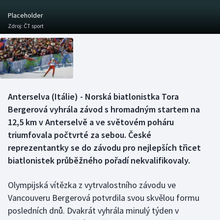
Baseball a softbal
Soutěže
Placeholder
Zdroj:
ČT sport
Basketbal
Historické návraty
Biatlon
Aplikace ČT sport
Boby a skeleton
AZ kvíz
Anterselva (Itálie) - Norská biatlonistka Tora
Box
Bergerová vyhrála závod s hromadným startem na
12,5 km v Anterselvě a ve světovém poháru
Curling
triumfovala počtvrté za sebou. České
reprezentantky se do závodu pro nejlepších třicet
Dostihy
biatlonistek průběžného pořadí nekvalifikovaly.
Florbal
Olympijská vítězka z vytrvalostního závodu ve
Futsal
Vancouveru Bergerová potvrdila svou skvělou formu
posledních dnů. Dvakrát vyhrála minulý týden v
Golf