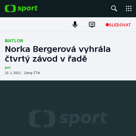
POPULÁRNÍ
SLEDOVAT
Fotbal
BIATLON
Norka Bergerová vyhrála
Hokej
čtvrtý závod v řadě
Tenis
pet
23. 1. 2011
|
Zdroj:
ČTK
Atletika
Cyklistika
DALŠÍ SPORTY
Americký fotbal
NEPŘEHLÉDNĚTE