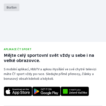
Stolní tenis
Biatlon
Triatlon
Veslování
Vodní slalom
Volejbal
APLIKACE ČT SPORT
Mějte celý sportovní svět vždy u sebe i na
Ostatní
velké obrazovce.
S mobilní aplikací, HbbTV a apkou iVysílání ve své chytré televizi
máte ČT sport vždy po ruce. Sledujte přímé přenosy, články a
bonusový obsah kdekoli a kdykoli.