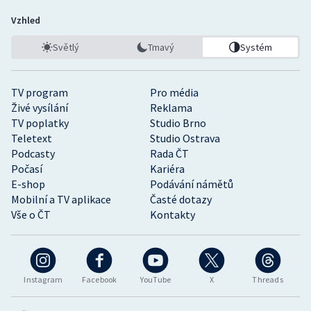
Vzhled
Světlý
Tmavý
Systém
TV program
Pro média
Živé vysílání
Reklama
TV poplatky
Studio Brno
Teletext
Studio Ostrava
Podcasty
Rada ČT
Počasí
Kariéra
E-shop
Podávání námětů
Mobilní a TV aplikace
Časté dotazy
Vše o ČT
Kontakty
Instagram
Facebook
YouTube
X
Threads