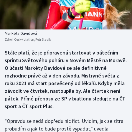
Baseball a softbal
Soutěže
Basketbal
Historické návraty
Biatlon
Aplikace ČT sport
Markéta Davidová
Zdroj:
Český biatlon/Petr Slavík
Boby a skeleton
AZ kvíz
Stále platí, že je připravená startovat v pátečním
sprintu Světového poháru v Novém Městě na Moravě.
Box
O účasti Markéty Davidové se ale definitivně
Curling
rozhodne právě až v den závodu. Mistryně světa z
roku 2021 má start posvěcený od lékařů. Kdyby měla
Dostihy
závodit ve čtvrtek, nastoupila by. Ale čtvrtek není
pátek. Přímé přenosy ze SP v biatlonu sledujte na ČT
Florbal
sport a ČT sport Plus.
Futsal
"Opravdu se nedá dopředu nic říct. Uvidím, jak se zítra
probudím a jak to bude prostě vypadat," uvedla
Golf