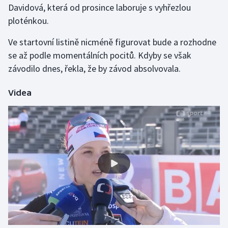
Davidová, která od prosince laboruje s vyhřezlou
ploténkou.
Gymnastika
Ve startovní listině nicméně figurovat bude a rozhodne
Házená
se až podle momentálních pocitů. Kdyby se však
závodilo dnes, řekla, že by závod absolvovala.
Jezdectví
Videa
Judo
Krasobruslení
Lezení
Lyže a snowboard
Moderní pětiboj
Motorsport