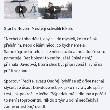
Olympijské hry
Parasport
Start v Novém Městě jí schválili lékaři.
Plavání
"Nechci z toho dělat, aby si lidé mysleli, že to nějak
Plážový volejbal
přeháním, nebo dělám něco, co bych neměla.
Samozřejmě to tělo si ale něco zažilo a moc dobře si to
Ragby
pamatuje. Bez bolesti to zatím ještě úplně není,"
přiznala Davidová, která chce být připravená hlavně na
Rychlobruslení
příští sezonu.
Rychlostní kanoistika
Sportovní ředitel svazu Ondřej Rybář se už dříve nechal
slyšet, že účast Davidové nebere jako návrat, ale spíše
Short track
test, jak pokračuje léčba. "Výpadek měla dlouhý a pořád
to není stoprocentní. Nikdo z týmu od ní neočekává
Sportovní střelba
žádné umístění," uvedl.