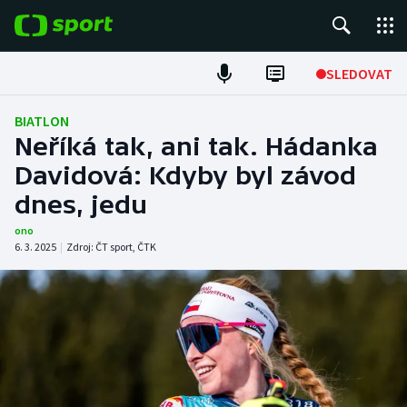
POPULÁRNÍ
SLEDOVAT
Fotbal
BIATLON
Neříká tak, ani tak. Hádanka
Hokej
Davidová: Kdyby byl závod
dnes, jedu
Tenis
ono
Atletika
6. 3. 2025
|
Zdroj:
ČT sport
,
ČTK
Cyklistika
DALŠÍ SPORTY
Americký fotbal
NEPŘEHLÉDNĚTE