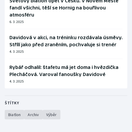
Světový biatlon opět v Česku. V Novém Městě
fandí všichni, těší se Hornig na bouřlivou
atmosféru
6. 3. 2025
Davidová v akci, na tréninku rozdávala úsměvy.
Střílí jako před zraněním, pochvaluje si trenér
4. 3. 2025
Rybář odhalil: štafetu má jet doma i hvězdička
Plecháčová. Varoval fanoušky Davidové
4. 3. 2025
ŠTÍTKY
Biatlon
Archiv
Výběr