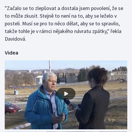
Stolní tenis
"Začalo se to zlepšovat a dostala jsem povolení, že se
to může zkusit. Stejně to není na to, aby se leželo v
Triatlon
posteli. Musí se pro to něco dělat, aby se to spravilo,
takže tohle je v rámci nějakého návratu zpátky," řekla
Veslování
Davidová.
Vodní slalom
Videa
Volejbal
Ostatní