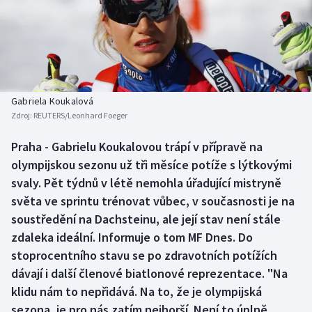
Baseball a softbal
Soutěže
Basketbal
Historické návraty
Biatlon
Aplikace ČT sport
Gabriela Koukalová
Boby a skeleton
AZ kvíz
Zdroj:
REUTERS/Leonhard Foeger
Box
Praha - Gabrielu Koukalovou trápí v přípravě na
olympijskou sezonu už tři měsíce potíže s lýtkovými
Curling
svaly. Pět týdnů v létě nemohla úřadující mistryně
světa ve sprintu trénovat vůbec, v současnosti je na
Dostihy
soustředění na Dachsteinu, ale její stav není stále
zdaleka ideální. Informuje o tom MF Dnes. Do
Florbal
stoprocentního stavu se po zdravotních potížích
dávají i další členové biatlonové reprezentace. "Na
Futsal
klidu nám to nepřidává. Na to, že je olympijská
sezona, je pro nás zatím nejhorší. Není to úplně
Golf