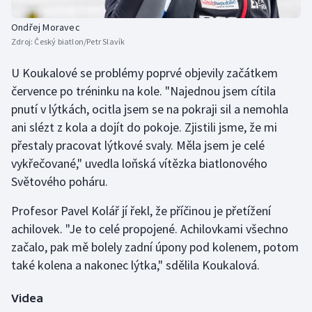
Stolní tenis
Ondřej Moravec
Zdroj:
Český biatlon/Petr Slavík
Triatlon
U Koukalové se problémy poprvé objevily začátkem
Veslování
července po tréninku na kole. "Najednou jsem cítila
pnutí v lýtkách, ocitla jsem se na pokraji sil a nemohla
Vodní slalom
ani slézt z kola a dojít do pokoje. Zjistili jsme, že mi
Volejbal
přestaly pracovat lýtkové svaly. Měla jsem je celé
vykřečované," uvedla loňská vítězka biatlonového
Ostatní
Světového poháru.
Profesor Pavel Kolář jí řekl, že příčinou je přetížení
achilovek. "Je to celé propojené. Achilovkami všechno
začalo, pak mě bolely zadní úpony pod kolenem, potom
také kolena a nakonec lýtka," sdělila Koukalová.
Videa