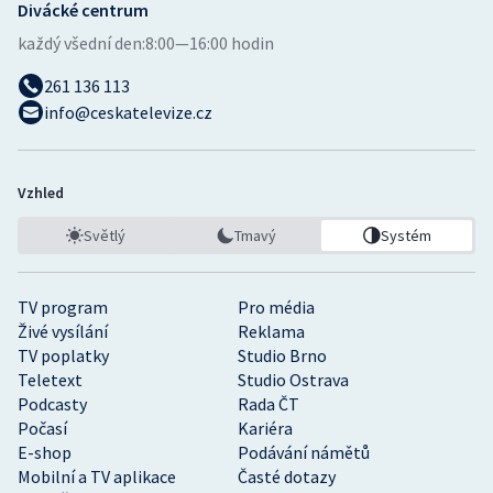
Divácké centrum
každý všední den:
8:00—16:00 hodin
261 136 113
info@ceskatelevize.cz
Vzhled
Světlý
Tmavý
Systém
TV program
Pro média
Živé vysílání
Reklama
TV poplatky
Studio Brno
Teletext
Studio Ostrava
Podcasty
Rada ČT
Počasí
Kariéra
E-shop
Podávání námětů
Mobilní a TV aplikace
Časté dotazy