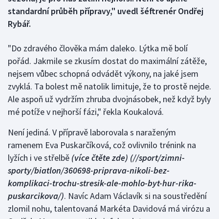
standardní průběh přípravy," uvedl šéftrenér Ondřej
Gymnastika
Rybář.
Házená
"Do zdravého člověka mám daleko. Lýtka mě bolí
pořád. Jakmile se zkusím dostat do maximální zátěže,
Jezdectví
nejsem vůbec schopná odvádět výkony, na jaké jsem
zvyklá. Ta bolest mě natolik limituje, že to prostě nejde.
Judo
Ale aspoň už vydržím zhruba dvojnásobek, než když byly
mé potíže v nejhorší fázi," řekla Koukalová.
Krasobruslení
Není jediná. V přípravě laborovala s naraženým
Lezení
ramenem Eva Puskarčíková, což ovlivnilo trénink na
lyžích i ve střelbě
(více čtěte zde)
(//sport/zimni-
Lyže a snowboard
sporty/biatlon/360698-priprava-nikoli-bez-
komplikaci-trochu-stresik-ale-mohlo-byt-hur-rika-
Moderní pětiboj
puskarcikova/)
. Navíc Adam Václavík si na soustředění
zlomil nohu, talentovaná Markéta Davidová má virózu a
Motorsport