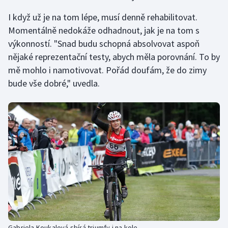
I když už je na tom lépe, musí denně rehabilitovat.
Momentálně nedokáže odhadnout, jak je na tom s
výkonností. "Snad budu schopná absolvovat aspoň
nějaké reprezentační testy, abych měla porovnání. To by
mě mohlo i namotivovat. Pořád doufám, že do zimy
bude vše dobré," uvedla.
Gabriela Koukalová sbírá triumfy i na kole