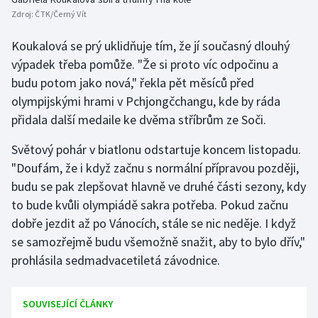
Zdroj:
ČTK/Černý Vít
Koukalová se prý uklidňuje tím, že jí současný dlouhý
výpadek třeba pomůže. "Že si proto víc odpočinu a
budu potom jako nová," řekla pět měsíců před
olympijskými hrami v Pchjongčchangu, kde by ráda
přidala další medaile ke dvěma stříbrům ze Soči.
Světový pohár v biatlonu odstartuje koncem listopadu.
"Doufám, že i když začnu s normální přípravou později,
budu se pak zlepšovat hlavně ve druhé části sezony, kdy
to bude kvůli olympiádě sakra potřeba. Pokud začnu
dobře jezdit až po Vánocích, stále se nic neděje. I když
se samozřejmě budu všemožně snažit, aby to bylo dřív,"
prohlásila sedmadvacetiletá závodnice.
SOUVISEJÍCÍ ČLÁNKY