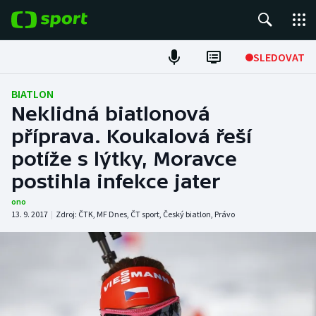
POPULÁRNÍ
SLEDOVAT
Fotbal
BIATLON
Neklidná biatlonová
Hokej
příprava. Koukalová řeší
potíže s lýtky, Moravce
Tenis
postihla infekce jater
Atletika
ono
13. 9. 2017
|
Zdroj:
ČTK
,
MF Dnes
,
ČT sport
,
Český biatlon
,
Právo
Cyklistika
DALŠÍ SPORTY
Americký fotbal
NEPŘEHLÉDNĚTE