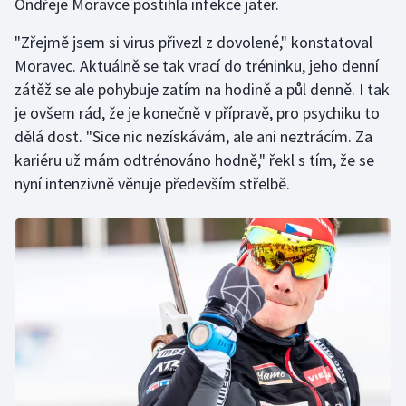
Ondřeje Moravce postihla infekce jater.
Olympijské hry
"Zřejmě jsem si virus přivezl z dovolené," konstatoval
Moravec. Aktuálně se tak vrací do tréninku, jeho denní
Parasport
zátěž se ale pohybuje zatím na hodině a půl denně. I tak
je ovšem rád, že je konečně v přípravě, pro psychiku to
Plavání
dělá dost. "Sice nic nezískávám, ale ani neztrácím. Za
Plážový volejbal
kariéru už mám odtrénováno hodně," řekl s tím, že se
nyní intenzivně věnuje především střelbě.
Ragby
Rychlobruslení
Rychlostní kanoistika
Short track
Sportovní střelba