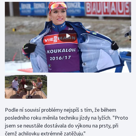
Podle ní souvisí problémy nejspíš s tím, že během
posledního roku měnila techniku jízdy na lyžích. "Proto
jsem se neustále dostávala do výkonu na prsty, při
čemž achilovku extrémně zatěžuju."