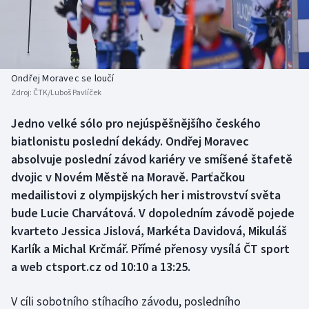
Baseball a softbal
Soutěže
Basketbal
Historické návraty
Biatlon
Aplikace ČT sport
Ondřej Moravec se loučí
Zdroj:
ČTK/Luboš Pavlíček
Boby a skeleton
AZ kvíz
Jedno velké sólo pro nejúspěšnějšího českého
biatlonistu poslední dekády. Ondřej Moravec
Box
absolvuje poslední závod kariéry ve smíšené štafetě
Curling
dvojic v Novém Městě na Moravě. Parťačkou
medailistovi z olympijských her i mistrovství světa
Dostihy
bude Lucie Charvátová. V dopoledním závodě pojede
kvarteto Jessica Jislová, Markéta Davidová, Mikuláš
Florbal
Karlík a Michal Krčmář. Přímé přenosy vysílá ČT sport
a web ctsport.cz od 10:10 a 13:25.
Futsal
V cíli sobotního stíhacího závodu, posledního
Golf