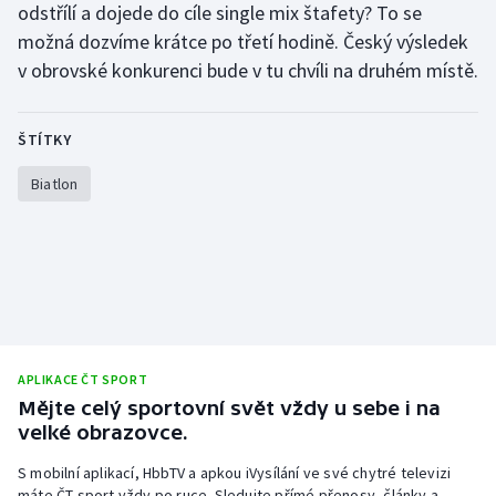
odstřílí a dojede do cíle single mix štafety? To se
možná dozvíme krátce po třetí hodině. Český výsledek
v obrovské konkurenci bude v tu chvíli na druhém místě.
ŠTÍTKY
Biatlon
APLIKACE ČT SPORT
Mějte celý sportovní svět vždy u sebe i na
velké obrazovce.
S mobilní aplikací, HbbTV a apkou iVysílání ve své chytré televizi
máte ČT sport vždy po ruce. Sledujte přímé přenosy, články a