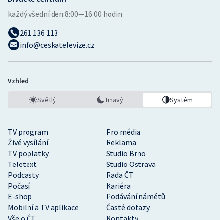
každý všední den:
8:00—16:00 hodin
261 136 113
info@ceskatelevize.cz
Vzhled
Světlý
Tmavý
Systém
TV program
Pro média
Živé vysílání
Reklama
TV poplatky
Studio Brno
Teletext
Studio Ostrava
Podcasty
Rada ČT
Počasí
Kariéra
E-shop
Podávání námětů
Mobilní a TV aplikace
Časté dotazy
Vše o ČT
Kontakty