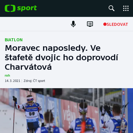
POPULÁRNÍ
SLEDOVAT
Fotbal
BIATLON
Moravec naposledy. Ve
Hokej
štafetě dvojic ho doprovodí
Charvátová
Tenis
roh
Atletika
14. 3. 2021
|
Zdroj:
ČT sport
Cyklistika
DALŠÍ SPORTY
Americký fotbal
NEPŘEHLÉDNĚTE