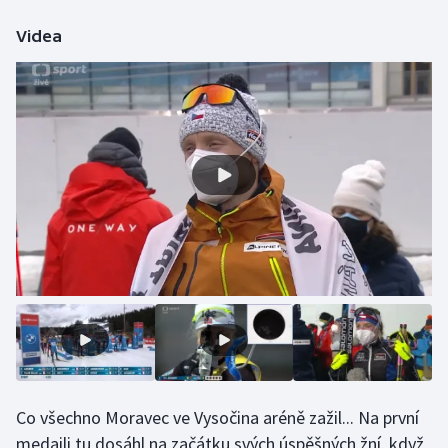
Olympijské hry
Videa
Parasport
Plavání
Plážový volejbal
Ragby
Rychlobruslení
Rychlostní kanoistika
Short track
Sportovní střelba
Co všechno Moravec ve Vysočina aréně zažil... Na první
medaili tu dosáhl na začátku svých úspěšných žní, když