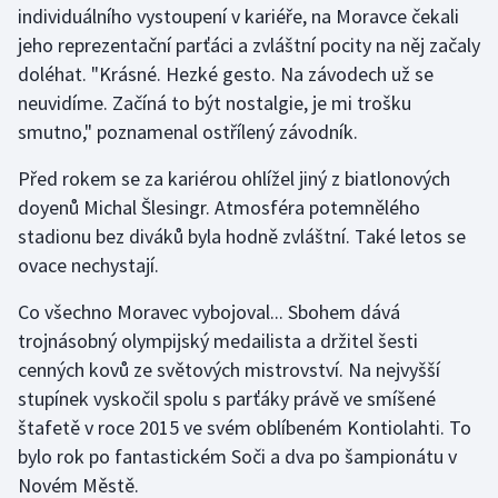
individuálního vystoupení v kariéře, na Moravce čekali
jeho reprezentační parťáci a zvláštní pocity na něj začaly
Gymnastika
doléhat. "Krásné. Hezké gesto. Na závodech už se
neuvidíme. Začíná to být nostalgie, je mi trošku
Házená
smutno," poznamenal ostřílený závodník.
Jezdectví
Před rokem se za kariérou ohlížel jiný z biatlonových
doyenů Michal Šlesingr. Atmosféra potemnělého
Judo
stadionu bez diváků byla hodně zvláštní. Také letos se
ovace nechystají.
Krasobruslení
Co všechno Moravec vybojoval... Sbohem dává
Lezení
trojnásobný olympijský medailista a držitel šesti
cenných kovů ze světových mistrovství. Na nejvyšší
Lyže a snowboard
stupínek vyskočil spolu s parťáky právě ve smíšené
Moderní pětiboj
štafetě v roce 2015 ve svém oblíbeném Kontiolahti. To
bylo rok po fantastickém Soči a dva po šampionátu v
Motorsport
Novém Městě.