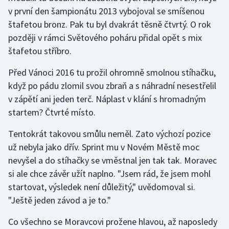
Stolní tenis
v první den šampionátu 2013 vybojoval se smíšenou
štafetou bronz. Pak tu byl dvakrát těsně čtvrtý. O rok
Triatlon
později v rámci Světového poháru přidal opět s mix
štafetou stříbro.
Veslování
Před Vánoci 2016 tu prožil ohromně smolnou stíhačku,
Vodní slalom
když po pádu zlomil svou zbraň a s náhradní nesestřelil
v zápětí ani jeden terč. Náplast v klání s hromadným
Volejbal
startem? Čtvrté místo.
Ostatní
Tentokrát takovou smůlu neměl. Zato výchozí pozice
už nebyla jako dřív. Sprint mu v Novém Městě moc
nevyšel a do stíhačky se vměstnal jen tak tak. Moravec
si ale chce závěr užít naplno. "Jsem rád, že jsem mohl
startovat, výsledek není důležitý," uvědomoval si.
"Ještě jeden závod a je to."
Co všechno se Moravcovi prožene hlavou, až naposledy