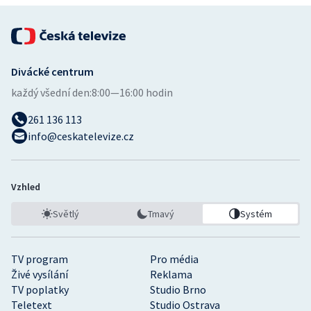
Divácké centrum
každý všední den:
8:00—16:00 hodin
261 136 113
info@ceskatelevize.cz
Vzhled
Světlý
Tmavý
Systém
TV program
Pro média
Živé vysílání
Reklama
TV poplatky
Studio Brno
Teletext
Studio Ostrava