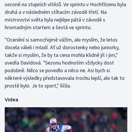
sezoně na stupních vítězů. Ve sprintu v Hochfilzenu byla
druhá a v následném stíhacím závodě třetí. Na
Gymnastika
mistrovství světa byla nejlépe pátá v závodě s
hromadným startem a šestá ve sprintu.
Házená
"Ocenění si samozřejmě vážím, ale myslím, že letos
Jezdectví
docela váleli i mladí. Ať už dorostenky nebo juniorky,
takže si myslím, že by ta cena mohla klidně jít i jim,"
Judo
uvedla Davidová. "Sezonu hodnotím vždycky dost
podobně. Něco se povedlo a něco ne. Asi bych si
Krasobruslení
některé výsledky představovala trochu lepší, ale tak to
Lezení
prostě bylo. Je to sport," líčila.
Lyže a snowboard
Videa
Moderní pětiboj
Motorsport