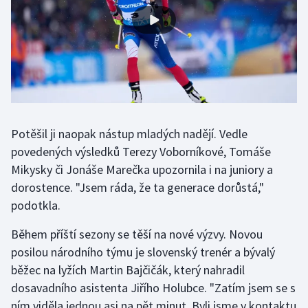
Olympijské hry
Parasport
Plavání
Plážový volejbal
Potěšil ji naopak nástup mladých nadějí. Vedle
povedených výsledků Terezy Voborníkové, Tomáše
Ragby
Mikysky či Jonáše Marečka upozornila i na juniory a
Rychlobruslení
dorostence. "Jsem ráda, že ta generace dorůstá,"
podotkla.
Rychlostní kanoistika
Během příští sezony se těší na nové výzvy. Novou
posilou národního týmu je slovenský trenér a bývalý
Short track
běžec na lyžích Martin Bajčičák, který nahradil
Sportovní střelba
dosavadního asistenta Jiřího Holubce. "Zatím jsem se s
ním viděla jednou asi na pět minut. Byli jsme v kontaktu