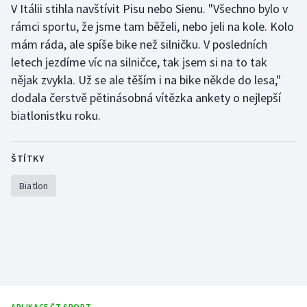
V Itálii stihla navštívit Pisu nebo Sienu. "Všechno bylo v
rámci sportu, že jsme tam běželi, nebo jeli na kole. Kolo
mám ráda, ale spíše bike než silničku. V posledních
letech jezdíme víc na silničce, tak jsem si na to tak
nějak zvykla. Už se ale těším i na bike někde do lesa,"
dodala čerstvě pětinásobná vítězka ankety o nejlepší
biatlonistku roku.
ŠTÍTKY
Biatlon
APLIKACE ČT SPORT