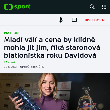
POPULÁRNÍ
SLEDOVAT
Fotbal
BIATLON
Mladí válí a cena by klidně
Hokej
mohla jít jim, říká staronová
biatlonistka roku Davidová
Tenis
ČT sport
Atletika
11. 5. 2023
|
Zdroj:
ČT sport
,
ČTK
Cyklistika
DALŠÍ SPORTY
Americký fotbal
NEPŘEHLÉDNĚTE