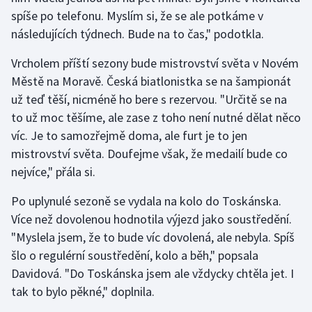
Stolní tenis
spíše po telefonu. Myslím si, že se ale potkáme v
následujících týdnech. Bude na to čas," podotkla.
Triatlon
Vrcholem příští sezony bude mistrovství světa v Novém
Veslování
Městě na Moravě. Česká biatlonistka se na šampionát
už teď těší, nicméně ho bere s rezervou. "Určitě se na
Vodní slalom
to už moc těšíme, ale zase z toho není nutné dělat něco
víc. Je to samozřejmě doma, ale furt je to jen
Volejbal
mistrovství světa. Doufejme však, že medailí bude co
nejvíce," přála si.
Ostatní
Po uplynulé sezoně se vydala na kolo do Toskánska.
Více než dovolenou hodnotila výjezd jako soustředění.
"Myslela jsem, že to bude víc dovolená, ale nebyla. Spíš
šlo o regulérní soustředění, kolo a běh," popsala
Davidová. "Do Toskánska jsem ale vždycky chtěla jet. I
tak to bylo pěkné," doplnila.