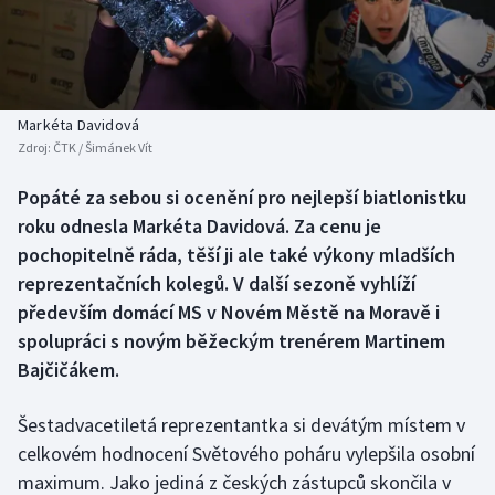
Baseball a softbal
Soutěže
Basketbal
Historické návraty
Biatlon
Aplikace ČT sport
Markéta Davidová
Zdroj:
ČTK / Šimánek Vít
Boby a skeleton
AZ kvíz
Popáté za sebou si ocenění pro nejlepší biatlonistku
roku odnesla Markéta Davidová. Za cenu je
Box
pochopitelně ráda, těší ji ale také výkony mladších
Curling
reprezentačních kolegů. V další sezoně vyhlíží
především domácí MS v Novém Městě na Moravě i
Dostihy
spolupráci s novým běžeckým trenérem Martinem
Bajčičákem.
Florbal
Šestadvacetiletá reprezentantka si devátým místem v
Futsal
celkovém hodnocení Světového poháru vylepšila osobní
maximum. Jako jediná z českých zástupců skončila v
Golf