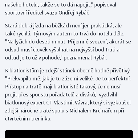
našeho hotelu, takže se to dá napojit," popisoval
sportovní ředitel svazu Ondřej Rybář.
Gymnastika
Stará dobrá jízda na běžkách není jen praktická, ale
Házená
také rychlá. Týmovým autem to trvá do hotelu déle.
"Na lyžích do deseti minut. Příjemné svezení, akorát se
Jezdectví
odsud musí člověk vyšplhat na nejvyšší bod trati a
odtud je to už v pohodě," poznamenal Rybář.
Judo
K biatlonistům je zdejší stánek obecně hodně přívětivý.
Krasobruslení
"Překvapilo mě, jak je tu zázemí veliké. Je to perfektní.
Přístup na tratě mají biatlonisté takový, že nemusí
Lezení
projít přes spoustu pořadatelů a diváků," vyzdvihl
biatlonový expert ČT Vlastimil Vávra, který si vyzkoušel
Lyže a snowboard
zdejší náročné tratě spolu s Michalem Krčmářem při
Moderní pětiboj
čtvrtečním tréninku.
Motorsport