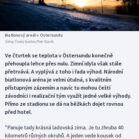
Baseball a softbal
Soutěže
Basketbal
Historické návraty
Biatlon
Aplikace ČT sport
Biatlonový areál v Östersundu
Zdroj:
Český biatlon/Petr Slavík
Boby a skeleton
AZ kvíz
Ve čtvrtek se teplota v Östersundu konečně
přehoupla lehce přes nulu. Zimní idyla však stále
Box
přetrvává. A vyplývá z toho i řada výhod. Národní
Curling
biatlonová aréna je velmi útulná, s kvalitním
přístupným zázemím a navíc tu mohou čeští
Dostihy
závodníci i realizační tým využít jedné velké výhody.
Přímo ze stadionu se dá na běžkách dojet rovnou
Florbal
před hotel.
Futsal
"Panuje tady krásná ladovská zima. Je tu zhruba 40
kilometrů různých okruhů. A jeden vede kousek od
Golf