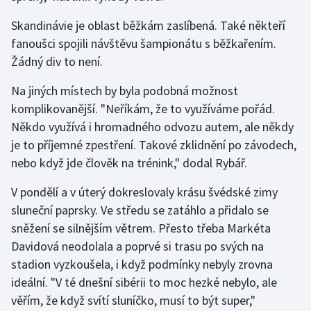
Stolní tenis
Skandinávie je oblast běžkám zaslíbená. Také někteří
fanoušci spojili návštěvu šampionátu s běžkařením.
Triatlon
Žádný div to není.
Veslování
Na jiných místech by byla podobná možnost
komplikovanější. "Neříkám, že to využíváme pořád.
Vodní slalom
Někdo využívá i hromadného odvozu autem, ale někdy
Volejbal
je to příjemné zpestření. Takové zklidnění po závodech,
nebo když jde člověk na trénink," dodal Rybář.
Ostatní
V pondělí a v úterý dokreslovaly krásu švédské zimy
sluneční paprsky. Ve středu se zatáhlo a přidalo se
sněžení se silnějším větrem. Přesto třeba Markéta
Davidová neodolala a poprvé si trasu po svých na
stadion vyzkoušela, i když podmínky nebyly zrovna
ideální. "V té dnešní sibérii to moc hezké nebylo, ale
věřím, že když svítí sluníčko, musí to být super,"