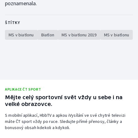
poznamenala.
ŠTÍTKY
MS v biatlonu
Biatlon
MS v biatlonu 2019
MS v biatlonu
APLIKACE ČT SPORT
Mějte celý sportovní svět vždy u sebe i na
velké obrazovce.
S mobilní aplikací, HbbTV a apkou iVysílání ve své chytré televizi
máte ČT sport vždy po ruce. Sledujte přímé přenosy, články a
bonusový obsah kdekoli a kdykoli.