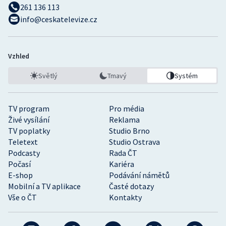
261 136 113
info@ceskatelevize.cz
Vzhled
Světlý
Tmavý
Systém
TV program
Pro média
Živé vysílání
Reklama
TV poplatky
Studio Brno
Teletext
Studio Ostrava
Podcasty
Rada ČT
Počasí
Kariéra
E-shop
Podávání námětů
Mobilní a TV aplikace
Časté dotazy
Vše o ČT
Kontakty