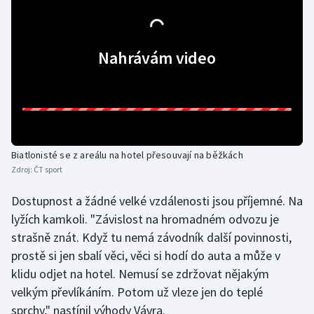
Olympijské hry
Nahrávám video
Parasport
Plavání
Plážový volejbal
Ragby
Biatlonisté se z areálu na hotel přesouvají na běžkách
Zdroj:
ČT sport
Rychlobruslení
Dostupnost a žádné velké vzdálenosti jsou příjemné. Na
lyžích kamkoli. "Závislost na hromadném odvozu je
Rychlostní kanoistika
strašně znát. Když tu nemá závodník další povinnosti,
prostě si jen sbalí věci, věci si hodí do auta a může v
Short track
klidu odjet na hotel. Nemusí se zdržovat nějakým
Sportovní střelba
velkým převlíkáním. Potom už vleze jen do teplé
sprchy," nastínil výhody Vávra.