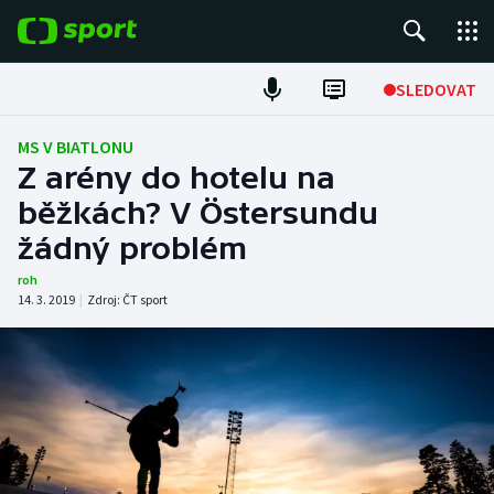
POPULÁRNÍ
SLEDOVAT
Fotbal
MS V BIATLONU
Z arény do hotelu na
Hokej
běžkách? V Östersundu
žádný problém
Tenis
roh
Atletika
14. 3. 2019
|
Zdroj:
ČT sport
Cyklistika
DALŠÍ SPORTY
Americký fotbal
NEPŘEHLÉDNĚTE