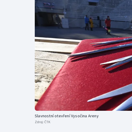
Curling
Dostihy
Florbal
Futsal
Golf
Gymnastika
Slavnostní otevření Vysočina Areny
Zdroj:
ČTK