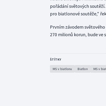
pořádání světových soutěží. 
pro biatlonové soutěže," ře
Prvním závodem světového 
270 milionů korun, bude ve s
ŠTÍTKY
MS v biatlonu
Biatlon
MS v bia