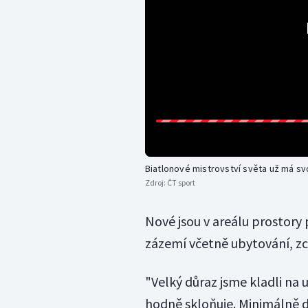
Biatlonové mistrovství světa už má s
Zdroj:
ČT sport
Nové jsou v areálu prostory p
zázemí včetně ubytování, zc
"Velký důraz jsme kladli na 
hodně skloňuje. Minimálně dv