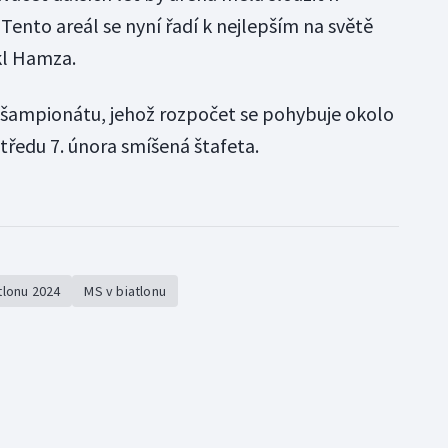
Tento areál se nyní řadí k nejlepším na světě
kl Hamza.
šampionátu, jehož rozpočet se pohybuje okolo
tředu 7. února smíšená štafeta.
tlonu 2024
MS v biatlonu