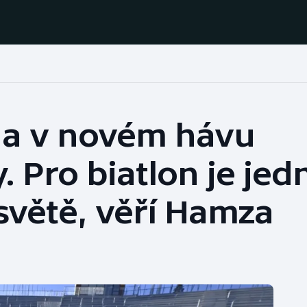
Házená
Ragby
na v novém hávu
Jezdectví
Rychlobruslení
. Pro biatlon je jed
Rychlostní
Judo
kanoistika
světě, věří Hamza
Krasobruslení
Short track
Lezení
Sportovní střelba
Lyže a snowboard
Stolní tenis