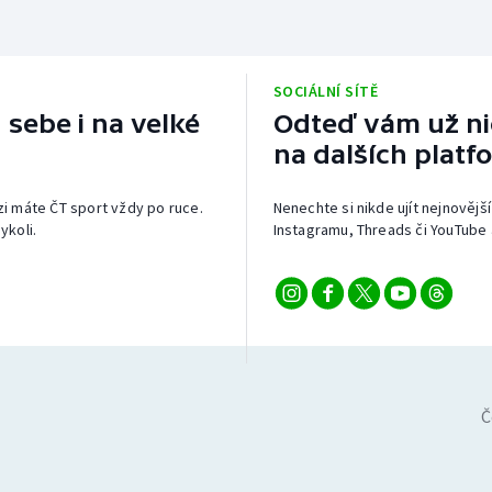
SOCIÁLNÍ SÍTĚ
 sebe i na velké
Odteď vám už nic
na dalších platf
izi máte ČT sport vždy po ruce.
Nenechte si nikde ujít nejnovější
ykoli.
Instagramu, Threads či YouTube 
Č