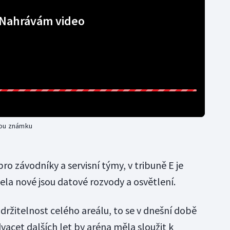
Nahrávám video
vou známku
ro závodníky a servisní týmy, v tribuně E je
ela nové jsou datové rozvody a osvětlení.
udržitelnost celého areálu, to se v dnešní době
acet dalších let by aréna měla sloužit k