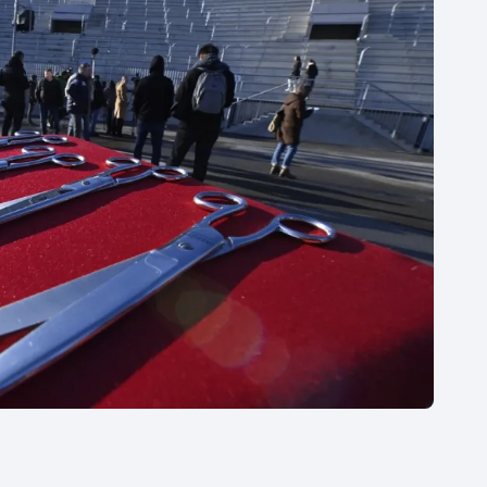
Moderní pětiboj
Triatlon
Motorsport
Veslování
Olympijské hry
Vodní slalom
Parasport
Volejbal
Plavání
Ostatní
Plážový volejbal