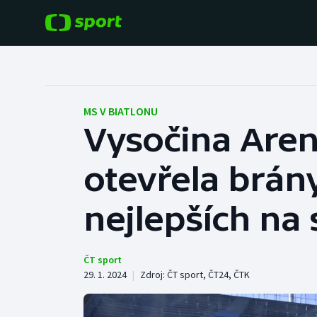
POPULÁRNÍ
DALŠÍ SPORTY
Fotbal
Americký fotbal
MS V BIATLONU
Vysočina Are
Hokej
Baseball a softbal
otevřela brány
Tenis
Basketbal
Atletika
nejlepších na 
Biatlon
Cyklistika
Boby a skeleton
ČT sport
29. 1. 2024
|
Zdroj:
ČT sport
,
ČT24
,
ČTK
Box