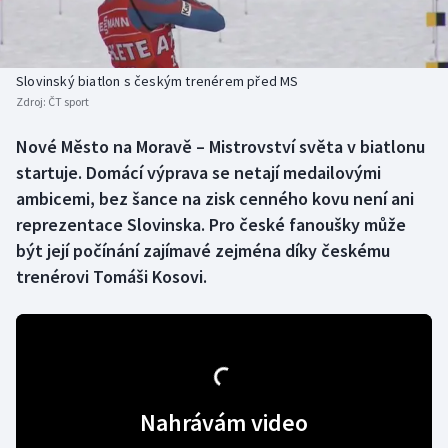
Baseball a softbal
Soutěže
Basketbal
Historické návraty
Slovinský biatlon s českým trenérem před MS
Zdroj:
ČT sport
Biatlon
Aplikace ČT sport
Nové Město na Moravě – Mistrovství světa v biatlonu
Boby a skeleton
AZ kvíz
startuje. Domácí výprava se netají medailovými
ambicemi, bez šance na zisk cenného kovu není ani
Box
reprezentace Slovinska. Pro české fanoušky může
být její počínání zajímavé zejména díky českému
Curling
trenérovi Tomáši Kosovi.
Dostihy
Florbal
Futsal
Nahrávám video
Golf