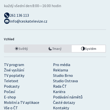
každý všední den:
8:00—16:00 hodin
261 136 113
info@ceskatelevize.cz
Vzhled
Světlý
Tmavý
Systém
TV program
Pro média
Živé vysílání
Reklama
TV poplatky
Studio Brno
Teletext
Studio Ostrava
Podcasty
Rada ČT
Počasí
Kariéra
E-shop
Podávání námětů
Mobilní a TV aplikace
Časté dotazy
Vše o ČT
Kontakty