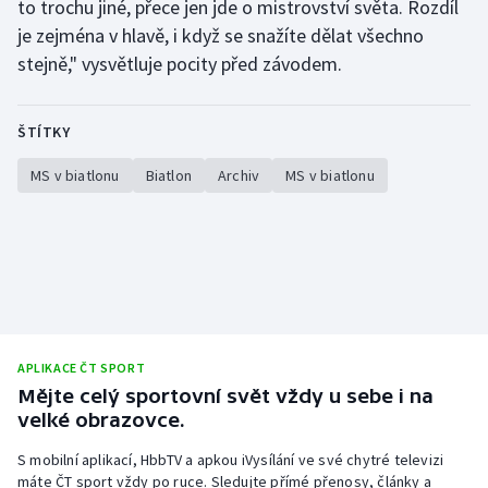
to trochu jiné, přece jen jde o mistrovství světa. Rozdíl
Olympijské hry
je zejména v hlavě, i když se snažíte dělat všechno
stejně," vysvětluje pocity před závodem.
Parasport
ŠTÍTKY
Plavání
MS v biatlonu
Biatlon
Archiv
MS v biatlonu
Plážový volejbal
Ragby
Rychlobruslení
Rychlostní kanoistika
APLIKACE ČT SPORT
Mějte celý sportovní svět vždy u sebe i na
Short track
velké obrazovce.
Sportovní střelba
S mobilní aplikací, HbbTV a apkou iVysílání ve své chytré televizi
máte ČT sport vždy po ruce. Sledujte přímé přenosy, články a