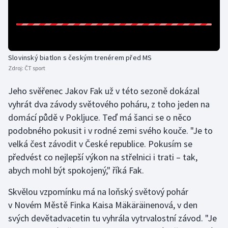
Gymnastika
Házená
Slovinský biatlon s českým trenérem před MS
Zdroj:
ČT sport
Jezdectví
Jeho svěřenec Jakov Fak už v této sezoně dokázal
Judo
vyhrát dva závody světového poháru, z toho jeden na
domácí půdě v Pokljuce. Teď má šanci se o něco
Krasobruslení
podobného pokusit i v rodné zemi svého kouče. "Je to
velká čest závodit v České republice. Pokusím se
Lezení
předvést co nejlepší výkon na střelnici i trati – tak,
abych mohl být spokojený," říká Fak.
Lyže a snowboard
Skvělou vzpomínku má na loňský světový pohár
Moderní pětiboj
v Novém Městě Finka Kaisa Mäkäräinenová, v den
svých devětadvacetin tu vyhrála vytrvalostní závod. "Je
Motorsport