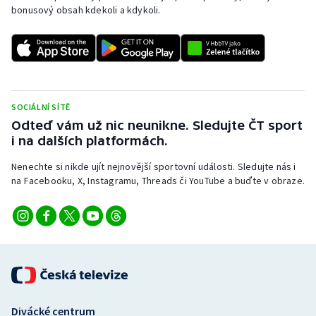
Stolní tenis
bonusový obsah kdekoli a kdykoli.
Triatlon
Veslování
SOCIÁLNÍ SÍTĚ
Vodní slalom
Odteď vám už nic neunikne. Sledujte ČT sport
i na dalších platformách.
Volejbal
Nenechte si nikde ujít nejnovější sportovní události. Sledujte nás i
Ostatní
na Facebooku, X, Instagramu, Threads či YouTube a buďte v obraze.
Divácké centrum