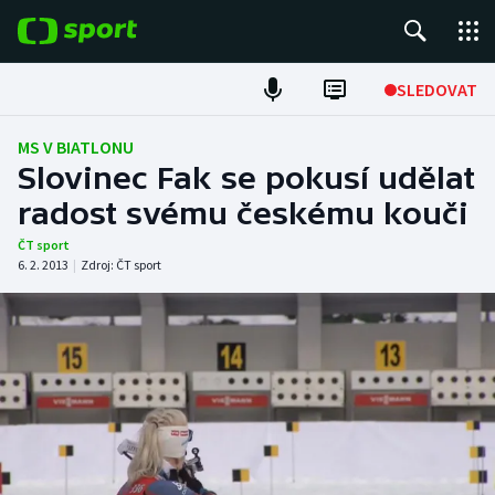
POPULÁRNÍ
SLEDOVAT
Fotbal
MS V BIATLONU
Slovinec Fak se pokusí udělat
Hokej
radost svému českému kouči
Tenis
ČT sport
6. 2. 2013
|
Zdroj:
ČT sport
Atletika
Cyklistika
DALŠÍ SPORTY
Americký fotbal
NEPŘEHLÉDNĚTE