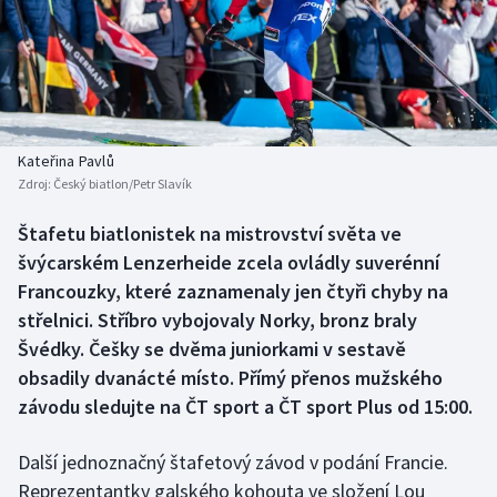
Baseball a softbal
Soutěže
Basketbal
Historické návraty
Biatlon
Aplikace ČT sport
Kateřina Pavlů
Boby a skeleton
AZ kvíz
Zdroj:
Český biatlon/Petr Slavík
Box
Štafetu biatlonistek na mistrovství světa ve
švýcarském Lenzerheide zcela ovládly suverénní
Curling
Francouzky, které zaznamenaly jen čtyři chyby na
střelnici. Stříbro vybojovaly Norky, bronz braly
Dostihy
Švédky. Češky se dvěma juniorkami v sestavě
obsadily dvanácté místo. Přímý přenos mužského
Florbal
závodu sledujte na ČT sport a ČT sport Plus od 15:00.
Futsal
Další jednoznačný štafetový závod v podání Francie.
Reprezentantky galského kohouta ve složení Lou
Golf