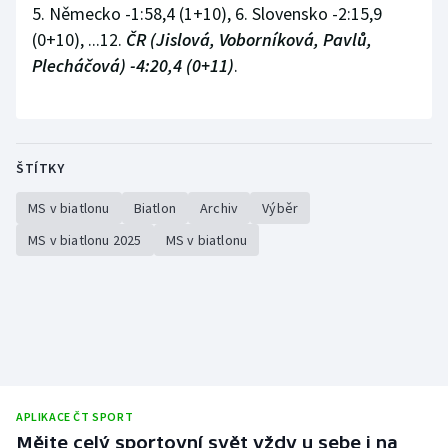
5. Německo -1:58,4 (1+10), 6. Slovensko -2:15,9
(0+10), ...12.
ČR (Jislová, Voborníková, Pavlů,
Plecháčová) -4:20,4 (0+11)
.
ŠTÍTKY
MS v biatlonu
Biatlon
Archiv
Výběr
MS v biatlonu 2025
MS v biatlonu
APLIKACE ČT SPORT
Mějte celý sportovní svět vždy u sebe i na