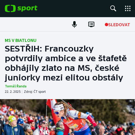
POPULÁRNÍ
SLEDOVAT
Fotbal
MS V BIATLONU
SESTŘIH: Francouzky
Hokej
potvrdily ambice a ve štafetě
obhájily zlato na MS, české
Tenis
juniorky mezi elitou obstály
Atletika
Tomáš Řanda
22. 2. 2025
|
Zdroj:
ČT sport
Cyklistika
DALŠÍ SPORTY
Americký fotbal
NEPŘEHLÉDNĚTE