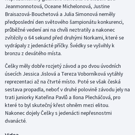
Jeanmonnotová, Oceane Michelonová, Justine
Braisazová-Bouchetová a Julia Simonová neměly
Gymnastika
předposlední den světového šampionátu konkurenci,
Házená
průběžné vedení ani na chvíli neztratily a nakonec
zvítězily o 64 sekund před druhými Norkami, které se
Jezdectví
vydrápaly z jedenácté příčky. Švédky se vyšvihly k
bronzu z devátého místa.
Judo
Češky měly dobře rozjetý závod a po dvou úvodních
Krasobruslení
úsecích Jessica Jislová a Tereza Voborníková vytáhly
reprezentaci až na čtvrté místo. Poté se však česká
Lezení
sestava propadla, neboť v druhé polovině závodu jely na
trati juniorky Kateřina Pavlů a Ilona Plecháčová, pro
Lyže a snowboard
které to byl skutečný křest ohněm mezi elitou.
Nakonec dojely Češky s jedenácti nepřesnostmi
Moderní pětiboj
dvanácté.
Motorsport