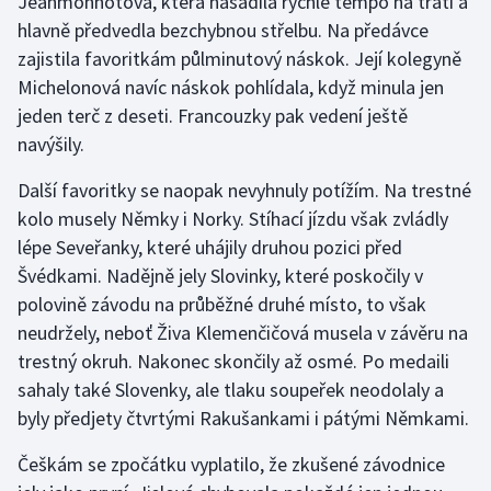
Jeanmonnotová, která nasadila rychlé tempo na trati a
Stolní tenis
hlavně předvedla bezchybnou střelbu. Na předávce
zajistila favoritkám půlminutový náskok. Její kolegyně
Triatlon
Michelonová navíc náskok pohlídala, když minula jen
jeden terč z deseti. Francouzky pak vedení ještě
Veslování
navýšily.
Vodní slalom
Další favoritky se naopak nevyhnuly potížím. Na trestné
kolo musely Němky i Norky. Stíhací jízdu však zvládly
Volejbal
lépe Seveřanky, které uhájily druhou pozici před
Švédkami. Nadějně jely Slovinky, které poskočily v
Ostatní
polovině závodu na průběžné druhé místo, to však
neudržely, neboť Živa Klemenčičová musela v závěru na
trestný okruh. Nakonec skončily až osmé. Po medaili
sahaly také Slovenky, ale tlaku soupeřek neodolaly a
byly předjety čtvrtými Rakušankami i pátými Němkami.
Češkám se zpočátku vyplatilo, že zkušené závodnice