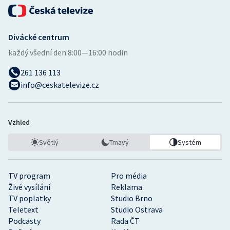
Divácké centrum
každý všední den:
8:00—16:00 hodin
261 136 113
info@ceskatelevize.cz
Vzhled
Světlý
Tmavý
Systém
TV program
Pro média
Živé vysílání
Reklama
TV poplatky
Studio Brno
Teletext
Studio Ostrava
Podcasty
Rada ČT