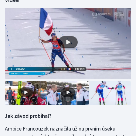
Videa
Olympijské hry
Parasport
Plavání
Plážový volejbal
Ragby
Rychlobruslení
Rychlostní kanoistika
Short track
Jak závod probíhal?
Sportovní střelba
Ambice Francouzek naznačila už na prvním úseku