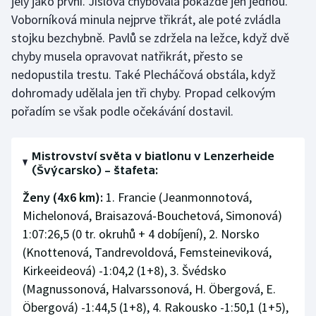
jely jako první. Jislová chybovala pokaždé jen jednou.
Voborníková minula nejprve třikrát, ale poté zvládla
stojku bezchybně. Pavlů se zdržela na ležce, když dvě
chyby musela opravovat natřikrát, přesto se
nedopustila trestu. Také Plecháčová obstála, když
dohromady udělala jen tři chyby. Propad celkovým
pořadím se však podle očekávání dostavil.
Mistrovství světa v biatlonu v Lenzerheide
(Švýcarsko) – štafeta:
Ženy (4x6 km):
1. Francie (Jeanmonnotová,
Michelonová, Braisazová-Bouchetová, Simonová)
1:07:26,5 (0 tr. okruhů + 4 dobíjení), 2. Norsko
(Knottenová, Tandrevoldová, Femsteineviková,
Kirkeeideová) -1:04,2 (1+8), 3. Švédsko
(Magnussonová, Halvarssonová, H. Öbergová, E.
Öbergová) -1:44,5 (1+8), 4. Rakousko -1:50,1 (1+5),