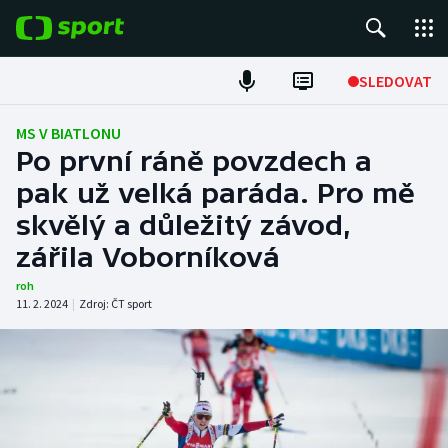
POPULÁRNÍ
SLEDOVAT
Fotbal
MS V BIATLONU
Po první ráně povzdech a
Hokej
pak už velká paráda. Pro mě
skvělý a důležitý závod,
Tenis
zářila Voborníková
Atletika
roh
11. 2. 2024
|
Zdroj:
ČT sport
Cyklistika
DALŠÍ SPORTY
Americký fotbal
NEPŘEHLÉDNĚTE