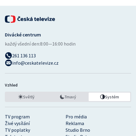
Divácké centrum
každý všední den:
8:00—16:00 hodin
261 136 113
info@ceskatelevize.cz
Vzhled
Světlý
Tmavý
Systém
TV program
Pro média
Živé vysílání
Reklama
TV poplatky
Studio Brno