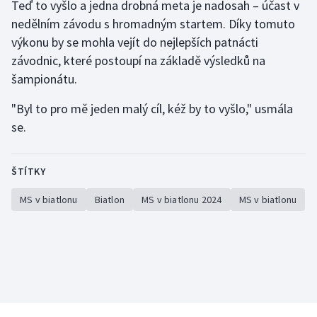
Teď to vyšlo a jedna drobná meta je nadosah – účast v
nedělním závodu s hromadným startem. Díky tomuto
výkonu by se mohla vejít do nejlepších patnácti
závodnic, které postoupí na základě výsledků na
šampionátu.
"Byl to pro mě jeden malý cíl, kéž by to vyšlo," usmála
se.
ŠTÍTKY
MS v biatlonu
Biatlon
MS v biatlonu 2024
MS v biatlonu