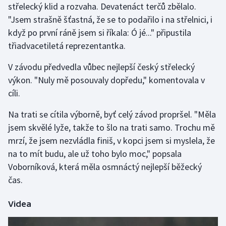
střelecký klid a rozvaha. Devatenáct terčů zbělalo.
"Jsem strašně šťastná, že se to podařilo i na střelnici, i
Gymnastika
když po první ráně jsem si říkala: Ó jé..." připustila
třiadvacetiletá reprezentantka.
Házená
V závodu předvedla vůbec nejlepší český střelecký
Jezdectví
výkon. "Nuly mě posouvaly dopředu," komentovala v
cíli.
Judo
Na trati se cítila výborně, byť celý závod propršel. "Měla
Krasobruslení
jsem skvělé lyže, takže to šlo na trati samo. Trochu mě
mrzí, že jsem nezvládla finiš, v kopci jsem si myslela, že
Lezení
na to mít budu, ale už toho bylo moc," popsala
Voborníková, která měla osmnáctý nejlepší běžecký
Lyže a snowboard
čas.
Moderní pětiboj
Videa
Motorsport