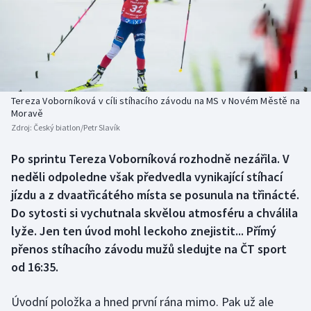
Baseball a softbal
Soutěže
Basketbal
Historické návraty
Biatlon
Aplikace ČT sport
Tereza Voborníková v cíli stíhacího závodu na MS v Novém Městě na
Boby a skeleton
AZ kvíz
Moravě
Zdroj:
Český biatlon/Petr Slavík
Box
Po sprintu Tereza Voborníková rozhodně nezářila. V
neděli odpoledne však předvedla vynikající stíhací
Curling
jízdu a z dvaatřicátého místa se posunula na třinácté.
Dostihy
Do sytosti si vychutnala skvělou atmosféru a chválila
lyže. Jen ten úvod mohl leckoho znejistit... Přímý
Florbal
přenos stíhacího závodu mužů sledujte na ČT sport
od 16:35.
Futsal
Úvodní položka a hned první rána mimo. Pak už ale
Golf