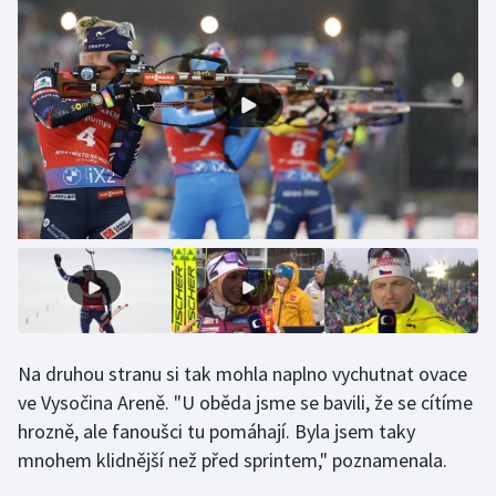
Olympijské hry
Parasport
Plavání
Plážový volejbal
Ragby
Rychlobruslení
Rychlostní kanoistika
Na druhou stranu si tak mohla naplno vychutnat ovace
ve Vysočina Areně. "U oběda jsme se bavili, že se cítíme
Short track
hrozně, ale fanoušci tu pomáhají. Byla jsem taky
mnohem klidnější než před sprintem," poznamenala.
Sportovní střelba