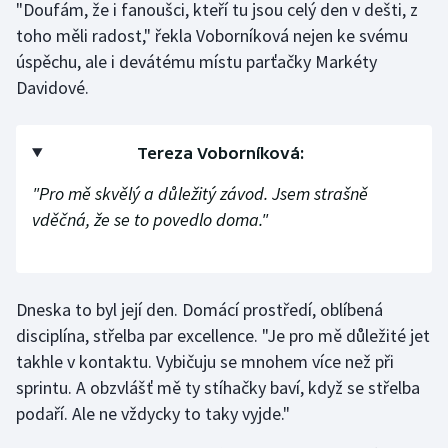
"Doufám, že i fanoušci, kteří tu jsou celý den v dešti, z
Stolní tenis
toho měli radost," řekla Voborníková nejen ke svému
úspěchu, ale i devátému místu parťačky Markéty
Triatlon
Davidové.
Veslování
Tereza Voborníková:
Vodní slalom
"Pro mě skvělý a důležitý závod. Jsem strašně
Volejbal
vděčná, že se to povedlo doma."
Ostatní
Dneska to byl její den. Domácí prostředí, oblíbená
disciplína, střelba par excellence. "Je pro mě důležité jet
takhle v kontaktu. Vybičuju se mnohem více než při
sprintu. A obzvlášť mě ty stíhačky baví, když se střelba
podaří. Ale ne vždycky to taky vyjde."