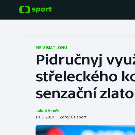
POPULÁRNÍ
DALŠÍ SPORTY
Fotbal
Americký fotbal
MS V BIATLONU
Pidručnyj využ
Hokej
Baseball a softbal
střeleckého ko
Tenis
Basketbal
Atletika
senzační zlato,
Biatlon
Cyklistika
Boby a skeleton
Jakub Vaněk
10. 3. 2019
|
Zdroj:
ČT sport
Box