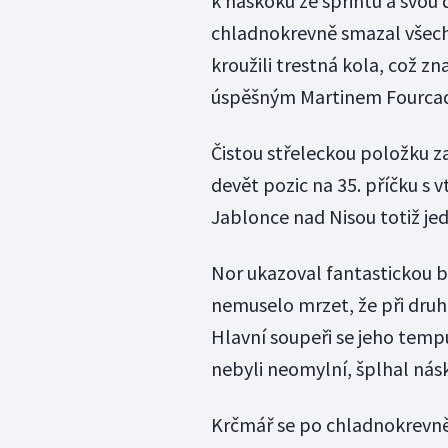
k náskoku ze sprintu a svou 
chladnokrevně smazal všech 
kroužili trestná kola, což 
úspěšným Martinem Fourcade
Čistou střeleckou položku z
devět pozic na 35. příčku s
Jablonce nad Nisou totiž jed
Nor ukazoval fantastickou b
nemuselo mrzet, že při druhé
Hlavní soupeři se jeho tempu 
nebyli neomylní, šplhal nás
Krčmář se po chladnokrevně 