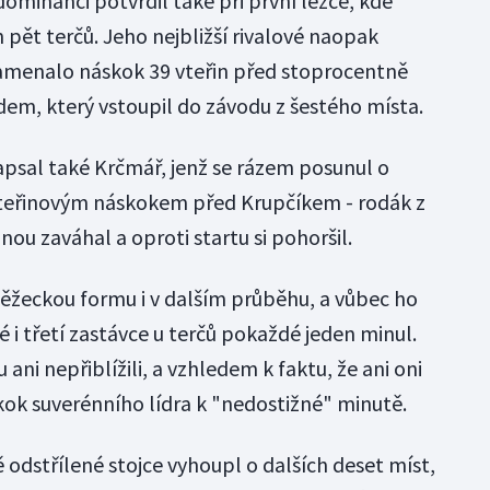
dominanci potvrdil také při první ležce, kde
pět terčů. Jeho nejbližší rivalové naopak
znamenalo náskok 39 vteřin před stoprocentně
m, který vstoupil do závodu z šestého místa.
apsal také Krčmář, jenž se rázem posunul o
 vteřinovým náskokem před Krupčíkem - rodák z
nou zaváhal a oproti startu si pohoršil.
ěžeckou formu i v dalším průběhu, a vůbec ho
 i třetí zastávce u terčů pokaždé jeden minul.
ani nepřiblížili, a vzhledem k faktu, že ani oni
kok suverénního lídra k "nedostižné" minutě.
odstřílené stojce vyhoupl o dalších deset míst,