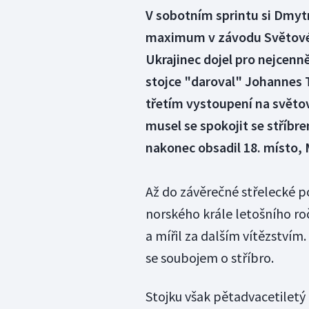
V sobotním sprintu si Dmytr
maximum v závodu Světovéh
Ukrajinec dojel pro nejcenn
stojce "daroval" Johannes 
třetím vystoupení na světo
musel se spokojit se stříbr
nakonec obsadil 18. místo, 
Až do závěrečné střelecké p
norského krále letošního ro
a mířil za dalším vítězství
se soubojem o stříbro.
Stojku však pětadvacetiletý