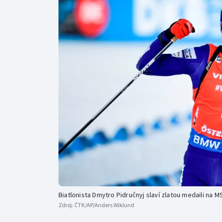
Curling
Dostihy
Florbal
Futsal
Golf
Gymnastika
Biatlonista Dmytro Pidručnyj slaví zlatou medaili na 
Zdroj:
ČTK/AP/Anders Wiklund