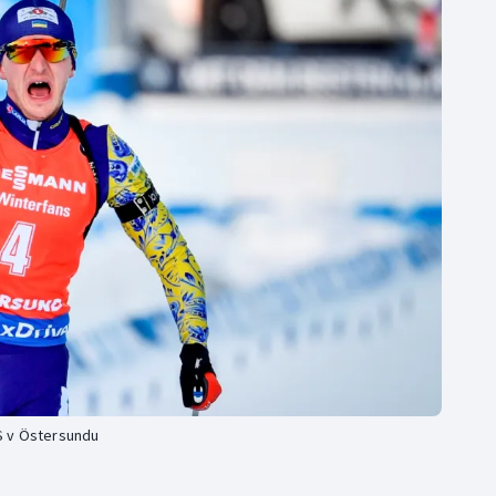
Moderní pětiboj
Triatlon
Motorsport
Veslování
Olympijské hry
Vodní slalom
Parasport
Volejbal
Plavání
Ostatní
Plážový volejbal
MS v Östersundu