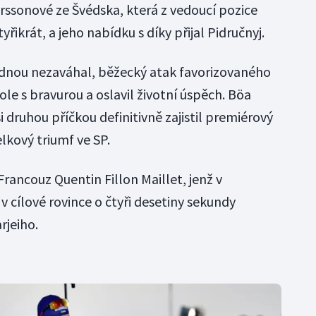
ssonové ze Švédska, která z vedoucí pozice
ikrát, a jeho nabídku s díky přijal Pidručnyj.
jednou nezaváhal, běžecký atak favorizovaného
le s bravurou a oslavil životní úspěch. Böa
i druhou příčkou definitivně zajistil premiérový
elkový triumf ve SP.
rancouz Quentin Fillon Maillet, jenž v
 cílové rovince o čtyři desetiny sekundy
rjeiho.