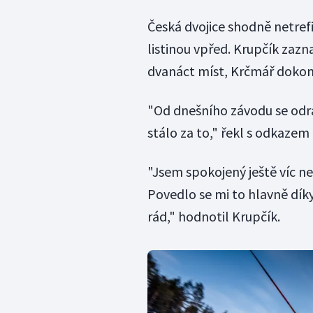
Česká dvojice shodně netrefi
listinou vpřed. Krupčík zaz
dvanáct míst, Krčmář dokon
"Od dnešního závodu se odra
stálo za to," řekl s odkaze
"Jsem spokojený ještě víc n
Povedlo se mi to hlavně dík
rád," hodnotil Krupčík.