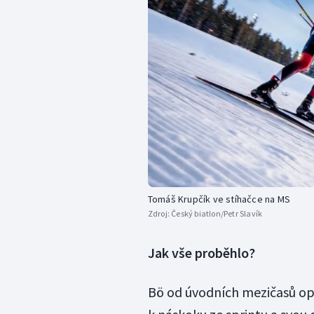
Tomáš Krupčík ve stíhačce na MS
Zdroj:
Český biatlon/Petr Slavík
Jak vše proběhlo?
Bö od úvodních mezičasů opě