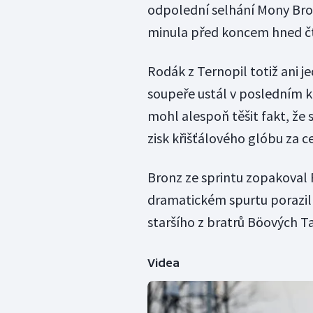
odpolední selhání Mony Bror
minula před koncem hned čtyř
Rodák z Ternopil totiž ani 
soupeře ustál v posledním ko
mohl alespoň těšit fakt, že s
zisk křišťálového glóbu za c
Bronz ze sprintu zopakoval F
dramatickém spurtu porazil v
staršího z bratrů Böových Ta
Videa