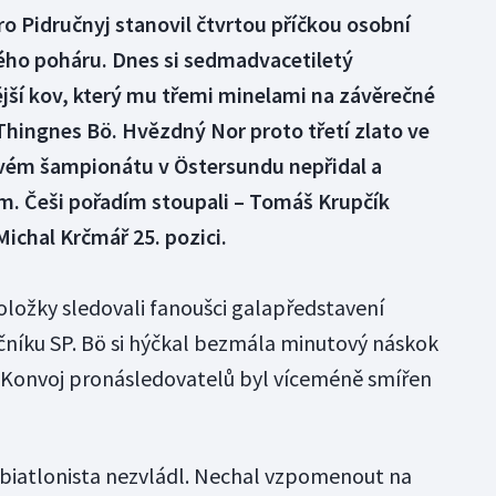
o Pidručnyj stanovil čtvrtou příčkou osobní
o poháru. Dnes si sedmadvacetiletý
ější kov, který mu třemi minelami na závěrečné
Thingnes Bö. Hvězdný Nor proto třetí zlato ve
vém šampionátu v Östersundu nepřidal a
em. Češi pořadím stoupali – Tomáš Krupčík
Michal Krčmář 25. pozici.
oložky sledovali fanoušci galapředstavení
čníku SP. Bö si hýčkal bezmála minutový náskok
m. Konvoj pronásledovatelů byl víceméně smířen
 biatlonista nezvládl. Nechal vzpomenout na