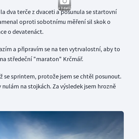
+ 3 další
la dva terče z dvaceti a posunula se startovní
namenal oproti sobotnímu měření sil skok o
ce o devatenáct.
zím a připravím se na ten vytrvalostní, aby to
m na středeční "maraton" Krčmář.
ež se sprintem, protože jsem se chtěl posunout.
y nulám na stojkách. Za výsledek jsem hrozně