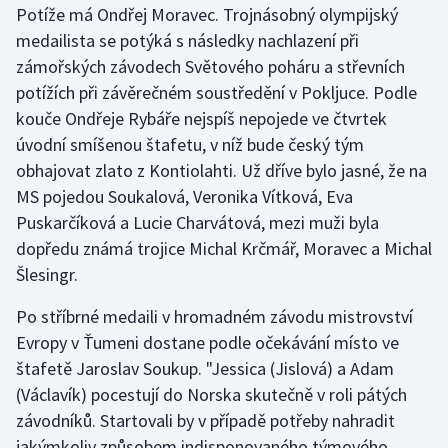
Potíže má Ondřej Moravec. Trojnásobný olympijský
medailista se potýká s následky nachlazení při
Gymnastika
zámořských závodech Světového poháru a střevních
potížích při závěrečném soustředění v Pokljuce. Podle
Házená
kouče Ondřeje Rybáře nejspíš nepojede ve čtvrtek
Jezdectví
úvodní smíšenou štafetu, v níž bude český tým
obhajovat zlato z Kontiolahti. Už dříve bylo jasné, že na
Judo
MS pojedou Soukalová, Veronika Vítková, Eva
Puskarčíková a Lucie Charvátová, mezi muži byla
Krasobruslení
dopředu známá trojice Michal Krčmář, Moravec a Michal
Šlesingr.
Lezení
Po stříbrné medaili v hromadném závodu mistrovství
Lyže a snowboard
Evropy v Ťumeni dostane podle očekávání místo ve
štafetě Jaroslav Soukup. "Jessica (Jislová) a Adam
Moderní pětiboj
(Václavík) pocestují do Norska skutečně v roli pátých
závodníků. Startovali by v případě potřeby nahradit
Motorsport
jakýmkoliv způsobem indisponovaného týmového