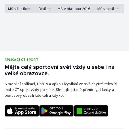
MS v biatlonu
Biatlon
MS v biatlonu 2016
MS v biatlonu
APLIKACE ČT SPORT
Mějte celý sportovní svět vždy u sebe i na
velké obrazovce.
S mobilní aplikací, HbbTV a apkou iVysílání ve své chytré televizi
máte ČT sport vždy po ruce. Sledujte přímé přenosy, články a
bonusový obsah kdekoli a kdykoli.