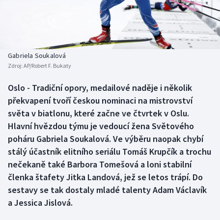
Baseball a softbal
Soutěže
Basketbal
Historické návraty
Biatlon
Aplikace ČT sport
Gabriela Soukalová
Zdroj:
AP/Robert F. Bukaty
Boby a skeleton
AZ kvíz
Oslo - Tradiční opory, medailové naděje i několik
překvapení tvoří českou nominaci na mistrovství
Box
světa v biatlonu, které začne ve čtvrtek v Oslu.
Curling
Hlavní hvězdou týmu je vedoucí žena Světového
poháru Gabriela Soukalová. Ve výběru naopak chybí
Dostihy
stálý účastník elitního seriálu Tomáš Krupčík a trochu
nečekaně také Barbora Tomešová a loni stabilní
Florbal
členka štafety Jitka Landová, jež se letos trápí. Do
sestavy se tak dostaly mladé talenty Adam Václavík
Futsal
a Jessica Jislová.
Golf