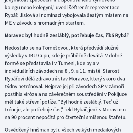
kolegu nebo kolegyni," uvedl šéftrenér reprezentace
Olympijské hry
Rybář. Jislová si nominaci vybojovala šestým místem na
ME v závodu s hromadným startem.
Parasport
Moravec byl hodně zesláblý, potřebuje čas, říká Rybář
Plavání
Nedostalo se na Tomešovou, která předvádí služné
Plážový volejbal
výsledky v IBU Cupu, kde je průběžně devátá. V dobré
formě se představila i v Ťumeni, kde byla v
Ragby
individuálních závodech na 8., 9. a 11. místě. Starosti
Rybářovi dělá zdravotní stav Moravce, který skoro dva
Rychlobruslení
týdny netrénoval. Nejprve jej při závodech SP v zámoří
postihla viróza a na závěrečném soustředění v Pokljuce
Rychlostní kanoistika
měl také střevní potíže. "Byl hodně zesláblý. Teď už
Short track
trénuje, ale potřebuje čas," řekl Rybář, jenž s Moravcem
na 90 procent nepočítá pro čtvrteční smíšenou štafetu.
Sportovní střelba
Osvědčený finišman byl u všech velkých medailových