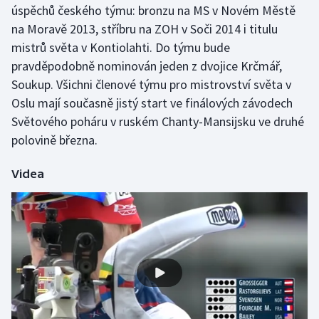
úspěchů českého týmu: bronzu na MS v Novém Městě
Stolní tenis
na Moravě 2013, stříbru na ZOH v Soči 2014 i titulu
Triatlon
mistrů světa v Kontiolahti. Do týmu bude
pravděpodobně nominován jeden z dvojice Krčmář,
Veslování
Soukup. Všichni členové týmu pro mistrovství světa v
Oslu mají současně jistý start ve finálových závodech
Vodní slalom
Světového poháru v ruském Chanty-Mansijsku ve druhé
polovině března.
Volejbal
Videa
Ostatní