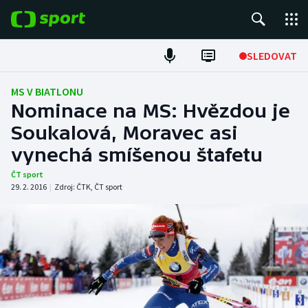
POPULÁRNÍ
SLEDOVAT
Fotbal
MS V BIATLONU
Nominace na MS: Hvězdou je
Hokej
Soukalová, Moravec asi
vynechá smíšenou štafetu
Tenis
ČT sport
Atletika
29. 2. 2016
|
Zdroj:
ČTK
,
ČT sport
Cyklistika
DALŠÍ SPORTY
Americký fotbal
NEPŘEHLÉDNĚTE