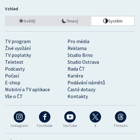
Vzhled
Světlý
Tmavý
Systém
TV program
Pro média
Živé vysílání
Reklama
TV poplatky
Studio Brno
Teletext
Studio Ostrava
Podcasty
Rada ČT
Počasí
Kariéra
E-shop
Podávání námětů
Mobilní a TV aplikace
Časté dotazy
Vše o ČT
Kontakty
Instagram
Facebook
YouTube
X
Threads