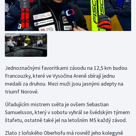
Stolní tenis
Triatlon
Veslování
Vodní slalom
Volejbal
Jednoznačnými favoritkami závodu na 12,5 km budou
Francouzky, které ve Vysočina Areně sbírají jednu
Ostatní
medaili za druhou. Mezi muži jsou jasnými adepty na
triumf Norové.
Úřadujícím mistrem světa je ovšem Sebastian
Samuelsson, který v sobotu vyhrál se švédským týmem
štafetu, ostatně také jel na letošním MS každý závod.
Zlato z loňského Oberhofu má rovněž jeho kolegyně