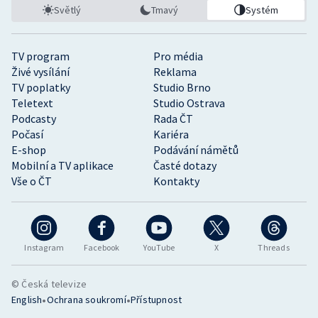
Světlý
Tmavý
Systém
TV program
Pro média
Živé vysílání
Reklama
TV poplatky
Studio Brno
Teletext
Studio Ostrava
Podcasty
Rada ČT
Počasí
Kariéra
E-shop
Podávání námětů
Mobilní a TV aplikace
Časté dotazy
Vše o ČT
Kontakty
Instagram
Facebook
YouTube
X
Threads
© Česká televize
•
•
English
Ochrana soukromí
Přístupnost