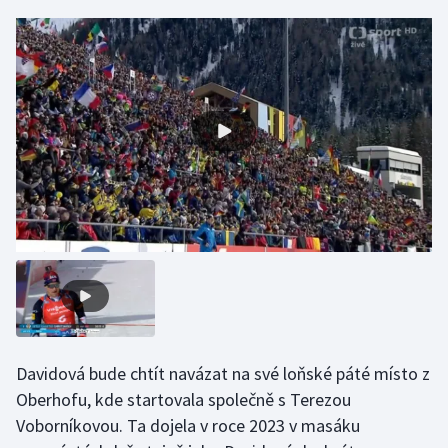
Gymnastika
Házená
Jezdectví
Judo
Krasobruslení
Lezení
Lyže a snowboard
Davidová bude chtít navázat na své loňské páté místo z
Moderní pětiboj
Oberhofu, kde startovala společně s Terezou
Voborníkovou. Ta dojela v roce 2023 v masáku
Motorsport