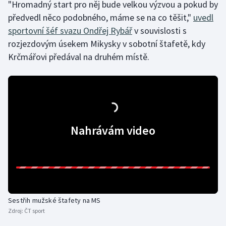
"Hromadný start pro něj bude velkou výzvou a pokud by
předvedl něco podobného, máme se na co těšit,"
uvedl
sportovní šéf svazu Ondřej Rybář
v souvislosti s
rozjezdovým úsekem Mikysky v sobotní štafetě, kdy
Krčmářovi předával na druhém místě.
Nahrávám video
Sestřih mužské štafety na MS
Zdroj:
ČT sport