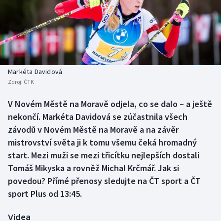
Baseball a softbal
Soutěže
Basketbal
Historické návraty
Biatlon
Aplikace ČT sport
Markéta Davidová
Boby a skeleton
AZ kvíz
Zdroj:
ČTK
Box
V Novém Městě na Moravě odjela, co se dalo – a ještě
nekončí. Markéta Davidová se zúčastnila všech
Curling
závodů v Novém Městě na Moravě a na závěr
mistrovství světa ji k tomu všemu čeká hromadný
Dostihy
start. Mezi muži se mezi třicítku nejlepších dostali
Tomáš Mikyska a rovněž Michal Krčmář. Jak si
Florbal
povedou? Přímé přenosy sledujte na ČT sport a ČT
sport Plus od 13:45.
Futsal
Videa
Golf