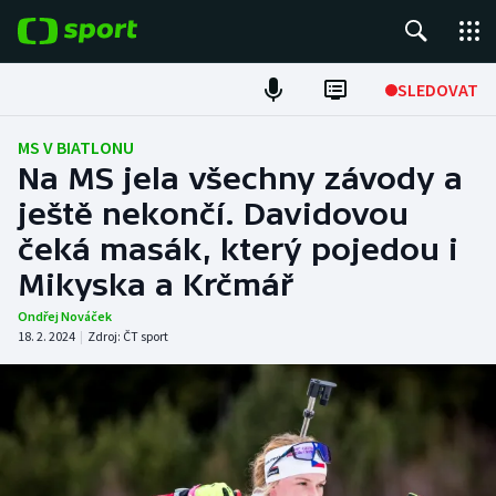
POPULÁRNÍ
SLEDOVAT
Fotbal
MS V BIATLONU
Na MS jela všechny závody a
Hokej
ještě nekončí. Davidovou
čeká masák, který pojedou i
Tenis
Mikyska a Krčmář
Atletika
Ondřej Nováček
18. 2. 2024
|
Zdroj:
ČT sport
Cyklistika
DALŠÍ SPORTY
Americký fotbal
NEPŘEHLÉDNĚTE