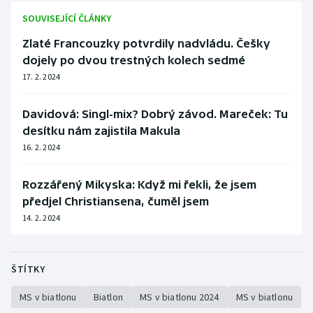
SOUVISEJÍCÍ ČLÁNKY
Zlaté Francouzky potvrdily nadvládu. Češky
dojely po dvou trestných kolech sedmé
17. 2. 2024
Davidová: Singl-mix? Dobrý závod. Mareček: Tu
desítku nám zajistila Makula
16. 2. 2024
Rozzářený Mikyska: Když mi řekli, že jsem
předjel Christiansena, čuměl jsem
14. 2. 2024
ŠTÍTKY
MS v biatlonu
Biatlon
MS v biatlonu 2024
MS v biatlonu