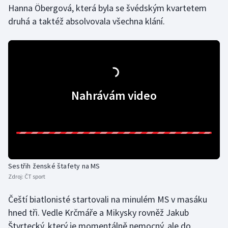
Hanna Öbergová, která byla se švédským kvartetem
druhá a taktéž absolvovala všechna klání.
Nahrávám video
Sestřih ženské štafety na MS
Zdroj:
ČT sport
Čeští biatlonisté startovali na minulém MS v masáku
hned tři. Vedle Krčmáře a Mikysky rovněž Jakub
Štvrtecký, který je momentálně nemocný, ale do