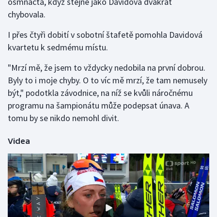
osmnáctá, když stejně jako Davidová dvakrát
chybovala.
Olympijské hry
I přes čtyři dobití v sobotní štafetě pomohla Davidová
Parasport
kvartetu k sedmému místu.
Plavání
"Mrzí mě, že jsem to vždycky nedobila na první dobrou.
Byly to i moje chyby. O to víc mě mrzí, že tam nemusely
Plážový volejbal
být," podotkla závodnice, na níž se kvůli náročnému
programu na šampionátu může podepsat únava. A
Ragby
tomu by se nikdo nemohl divit.
Rychlobruslení
Videa
Rychlostní kanoistika
Short track
Sportovní střelba