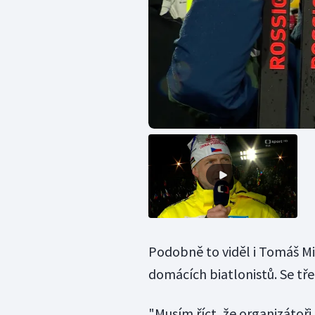
Podobně to viděl i Tomáš Mi
domácích biatlonistů. Se tře
"Musím říct, že organizátoři