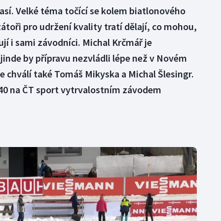
časí. Velké téma točící se kolem biatlonového
toři pro udržení kvality tratí dělají, co mohou,
ují i sami závodníci. Michal Krčmář je
jinde by přípravu nezvládli lépe než v Novém
 chválí také Tomáš Mikyska a Michal Šlesingr.
:40 na ČT sport vytrvalostním závodem