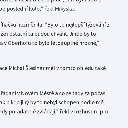
po poslední kolo," řekl Mikyska.
tíhačku nezměnila. "Bylo to nejlepší lyžování z
e i ostatní tu budou chválit. Jinde by to
a v Oberhofu to bylo letos úplně hrozné,"
ace Michal Šlesingr měl v tomto ohledu také
ořádání v Novém Městě a co se tady za počasí
, tak nikdo jiný by to nebyl schopen podle mě
tady pořadatelé zvládají," řekl v rozhovoru pro