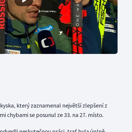
kyska, který zaznamenal největší zlepšení z
mi chybami se posunul ze 33. na 27. místo.
 odvedli neskutečnou práci, trať byla úplně