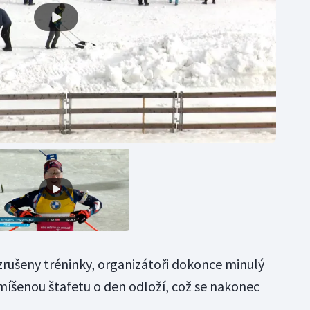
 zrušeny tréninky, organizátoři dokonce minulý
smíšenou štafetu o den odloží, což se nakonec