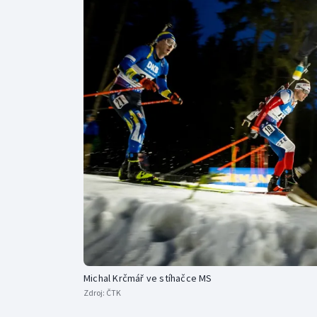
Curling
Dostihy
Florbal
Futsal
Golf
Gymnastika
Michal Krčmář ve stíhačce MS
Zdroj:
ČTK