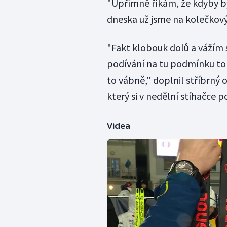
"Upřímně říkám, že kdyby b
dneska už jsme na kolečkovýc
"Fakt klobouk dolů a vážím 
podívání na tu podmínku to 
to vábně," doplnil stříbrný
který si v nedělní stíhačce 
Videa