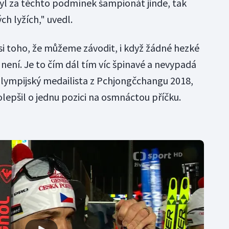
yl za těchto podmínek šampionát jinde, tak
h lyžích," uvedl.
si toho, že můžeme závodit, i když žádné hezké
není. Je to čím dál tím víc špinavé a nevypadá
 olympijský medailista z Pchjongčchangu 2018,
polepšil o jednu pozici na osmnáctou příčku.