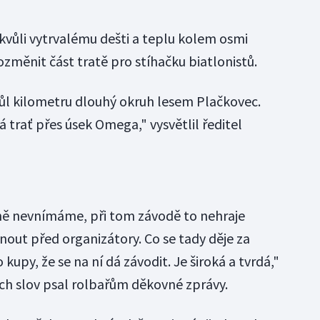
vůli vytrvalému dešti a teplu kolem osmi
změnit část tratě pro stíhačku biatlonistů.
půl kilometru dlouhý okruh lesem Plačkovec.
á trať přes úsek Omega," vysvětlil ředitel
éně nevnímáme, při tom závodě to nehraje
nout před organizátory. Co se tady děje za
 kupy, že se na ní dá závodit. Je široká a tvrdá,"
ých slov psal rolbařům děkovné zprávy.