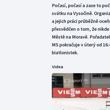
Počasí, počasí a zase to po
svátku na Vysočině. Organizá
a jejich práci průběžně oceň
přesvědčen o tom, že nikde 
Městě na Moravě. Pořadatele
MS pokračuje v úterý od 16
biatlonistek.
Videa