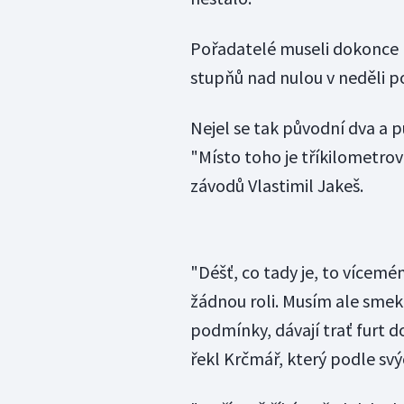
Pořadatelé museli dokonce k
stupňů nad nulou v neděli po
Nejel se tak původní dva a 
"Místo toho je tříkilometrov
závodů Vlastimil Jakeš.
"Déšť, co tady je, to vícem
žádnou roli. Musím ale smek
podmínky, dávají trať furt do
řekl Krčmář, který podle sv