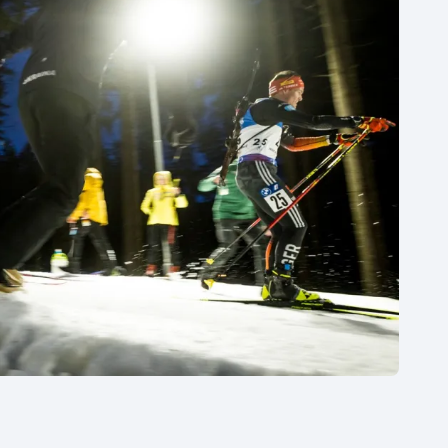
Moderní pětiboj
Triatlon
Motorsport
Veslování
Olympijské hry
Vodní slalom
Parasport
Volejbal
Plavání
Ostatní
Plážový volejbal